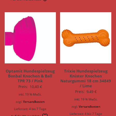
Optamit Hundespielzeug
Trixie Hundespielzeug
Bonbal Knochen & Ball
Knister Knochen
TPR 73 / Pink
Naturgummi 18 cm 34849
/ Lime
Preis:
10,40
€
Preis:
9,49
€
inkl. 19 % MwSt.
inkl. 19 % MwSt.
zzgl.
Versandkosten
zzgl.
Versandkosten
Lieferzeit:
4 bis 7 Tage
Lieferzeit:
4 bis 7 Tage