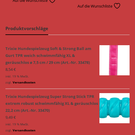
Auf die Wunschliste
Auf die Wunschliste
Produktvorschläge
Trixie Hundespielzeug Soft & Strong Ball am
Gurt TPR weich schwimmfähig XL &
geräuschlos ø 7,5 cm / 29 cm (Art.-Nr. 33478)
8,54
€
inkl. 19 % MwSt.
zzgl.
Versandkosten
Trixie Hundespielzeug Super Strong Stick TPR
extrem robust schwimmfähig XL & geräuschlos
22,2 cm (Art.-Nr. 33470)
9,49
€
inkl. 19 % MwSt.
zzgl.
Versandkosten