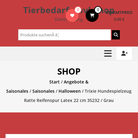
Zum
Tierbedarf – bvl-Shop
0
0
Inhalt
GESAMTPREIS
springen
Dominik Lang
0,00 €
Suchen
nach:
SHOP
Start
/
Angebote &
Saisonales
/
Saisonales
/
Halloween
/ Trixie Hundespielzeug
Ratte Reifenspur Latex 22 cm 35232 / Grau