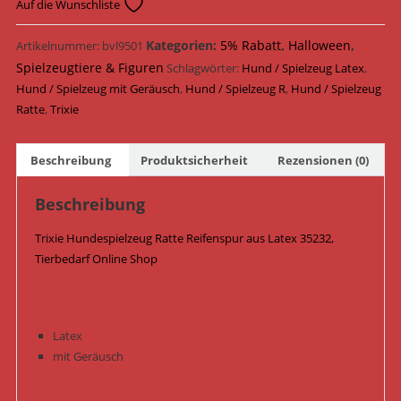
Ratte
Auf die Wunschliste
Reifenspur
Latex
Kategorien:
5% Rabatt
,
Halloween
,
Artikelnummer:
bvl9501
22
Spielzeugtiere & Figuren
Schlagwörter:
Hund / Spielzeug Latex
,
cm
Hund / Spielzeug mit Geräusch
,
Hund / Spielzeug R
,
Hund / Spielzeug
35232
Ratte
,
Trixie
/
Grau
Beschreibung
Produktsicherheit
Rezensionen (0)
Menge
Beschreibung
Trixie Hundespielzeug Ratte Reifenspur aus Latex 35232,
Tierbedarf Online Shop
Latex
mit Geräusch