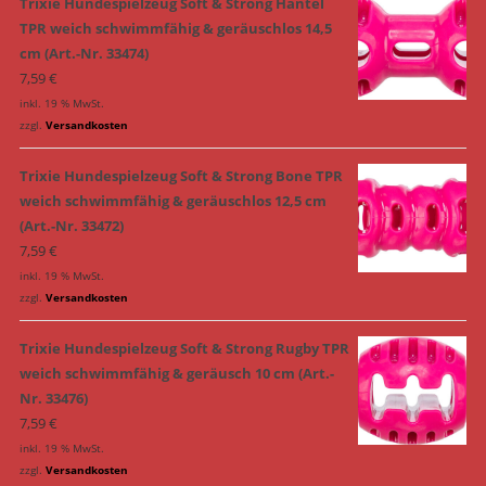
Trixie Hundespielzeug Soft & Strong Hantel
TPR weich schwimmfähig & geräuschlos 14,5
cm (Art.-Nr. 33474)
7,59
€
inkl. 19 % MwSt.
zzgl.
Versandkosten
Trixie Hundespielzeug Soft & Strong Bone TPR
weich schwimmfähig & geräuschlos 12,5 cm
(Art.-Nr. 33472)
7,59
€
inkl. 19 % MwSt.
zzgl.
Versandkosten
Trixie Hundespielzeug Soft & Strong Rugby TPR
weich schwimmfähig & geräusch 10 cm (Art.-
Nr. 33476)
7,59
€
inkl. 19 % MwSt.
zzgl.
Versandkosten