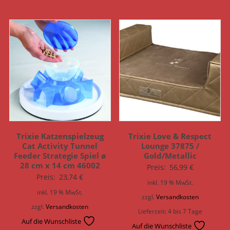
Trixie Katzenspielzeug
Trixie Love & Respect
Cat Activity Tunnel
Lounge 37875 /
Feeder Strategie Spiel ø
Gold/Metallic
28 cm x 14 cm 46002
Preis:
56,99
€
Preis:
23,74
€
inkl. 19 % MwSt.
inkl. 19 % MwSt.
zzgl.
Versandkosten
zzgl.
Versandkosten
Lieferzeit:
4 bis 7 Tage
Auf die Wunschliste
Auf die Wunschliste