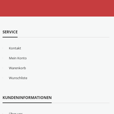
SERVICE
Kontakt
Mein Konto
Warenkorb
Wunschliste
KUNDENINFORMATIONEN
Über uns