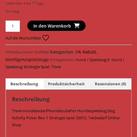
Lieferzeit:
4 bis 7 Tage
Vorrätig
Trixie
In den Warenkorb
Hundespielzeug
Dog
Auf die Wunschliste
Activity
Poker
Kategorien:
5% Rabatt
,
Artikelnummer:
bvl9006
Box
Intelligenzspielzeuge
Schlagwörter:
Hund / Spielzeug P
,
Hund /
1
Spielzeug Strategie Spiel
,
Trixie
Strategie
Spiel
Beschreibung
Produktsicherheit
Rezensionen (0)
31
cm
Beschreibung
x
31
Trixie Hundebedarf/Hundezubehör Hundespielzeug Dog
cm
Activity Poker Box 1 Strategie Spiel 32012, Tierbedarf Online
32012
Shop
Menge