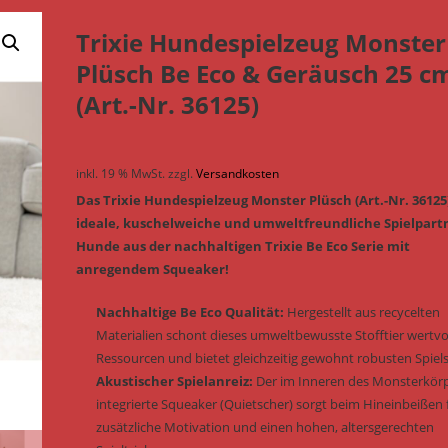
Trixie Hundespielzeug Monster
Plüsch Be Eco & Geräusch 25 c
(Art.-Nr. 36125)
inkl. 19 % MwSt.
zzgl.
Versandkosten
Das Trixie Hundespielzeug Monster Plüsch (Art.-Nr. 36125
ideale, kuschelweiche und umweltfreundliche Spielpart
Hunde aus der nachhaltigen Trixie Be Eco Serie mit
anregendem Squeaker!
Nachhaltige Be Eco Qualität:
Hergestellt aus recycelten
Materialien schont dieses umweltbewusste Stofftier wertvo
Ressourcen und bietet gleichzeitig gewohnt robusten Spiel
Akustischer Spielanreiz:
Der im Inneren des Monsterkör
integrierte Squeaker (Quietscher) sorgt beim Hineinbeißen 
zusätzliche Motivation und einen hohen, altersgerechten