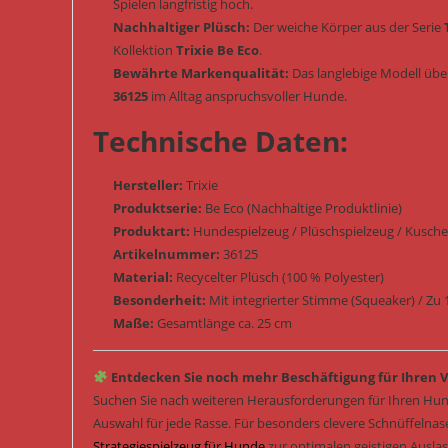
Spielen langfristig hoch.
Nachhaltiger Plüsch:
Der weiche Körper aus der Serie
Kollektion
Trixie Be Eco
.
Bewährte Markenqualität:
Das langlebige Modell übe
36125
im Alltag anspruchsvoller Hunde.
Technische Daten:
Hersteller:
Trixie
Produktserie:
Be Eco (Nachhaltige Produktlinie)
Produktart:
Hundespielzeug / Plüschspielzeug / Kuschel
Artikelnummer:
36125
Material:
Recycelter Plüsch (100 % Polyester)
Besonderheit:
Mit integrierter Stimme (Squeaker) / Zu 
Maße:
Gesamtlänge ca. 25 cm
Entdecken Sie noch mehr Beschäftigung für Ihren V
Suchen Sie nach weiteren Herausforderungen für Ihren Hun
Auswahl für jede Rasse. Für besonders clevere Schnüffelna
Strategiespielzeug für Hunde
zur optimalen geistigen Ausla