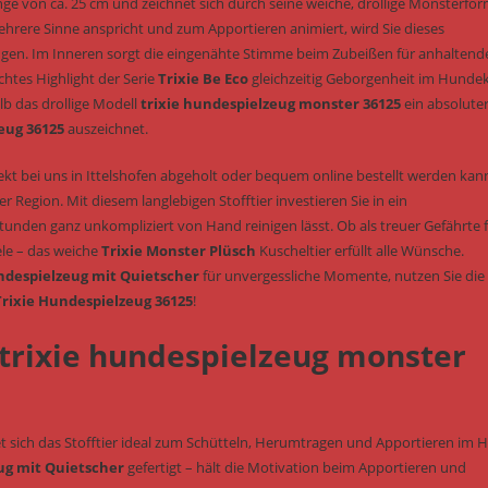
nge von ca. 25 cm und zeichnet sich durch seine weiche, drollige Monsterfo
hrere Sinne anspricht und zum Apportieren animiert, wird Sie dieses
en. Im Inneren sorgt die eingenähte Stimme beim Zubeißen für anhaltend
tes Highlight der Serie
Trixie Be Eco
gleichzeitig Geborgenheit im Hunde
b das drollige Modell
trixie hundespielzeug monster 36125
ein absolute
eug 36125
auszeichnet.
ekt bei uns in Ittelshofen abgeholt oder bequem online bestellt werden kann
Region. Mit diesem langlebigen Stofftier investieren Sie in ein
unden ganz unkompliziert von Hand reinigen lässt. Ob als treuer Gefährte 
ele – das weiche
Trixie Monster Plüsch
Kuscheltier erfüllt alle Wünsche.
despielzeug mit Quietscher
für unvergessliche Momente, nutzen Sie die
Trixie Hundespielzeug 36125
!
s trixie hundespielzeug monster
t sich das Stofftier ideal zum Schütteln, Herumtragen und Apportieren im H
ug mit Quietscher
gefertigt – hält die Motivation beim Apportieren und