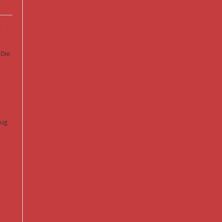
g
 Die
lug