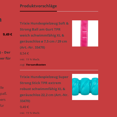
Produktvorschläge
m
Trixie Hundespielzeug Soft &
Strong Ball am Gurt TPR
9,49
€
weich schwimmfähig XL &
geräuschlos ø 7,5 cm / 29 cm
(Art.-Nr. 33478)
) – Der
8,54
€
ner für
inkl. 19 % MwSt.
zzgl.
Versandkosten
Trixie Hundespielzeug Super
Strong Stick TPR extrem
lle
robust schwimmfähig XL &
spaß.
geräuschlos 22,2 cm (Art.-Nr.
pers
33470)
für
9,49
€
inkl. 19 % MwSt.