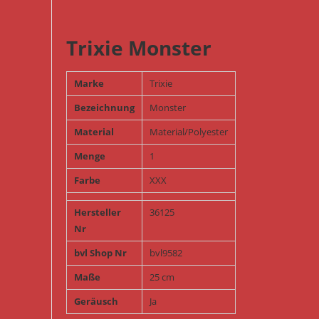
Trixie Monster
Marke
Trixie
Bezeichnung
Monster
Material
Material/Polyester
Menge
1
Farbe
XXX
Hersteller
36125
Nr
bvl Shop Nr
bvl9582
Maße
25 cm
Geräusch
Ja