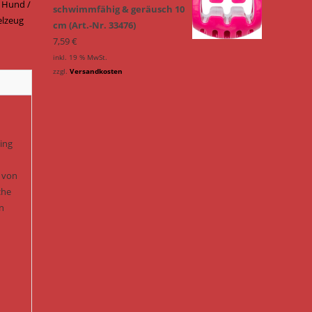
,
Hund /
schwimmfähig & geräusch 10
elzeug
cm (Art.-Nr. 33476)
7,59
€
inkl. 19 % MwSt.
zzgl.
Versandkosten
ing
b von
che
n