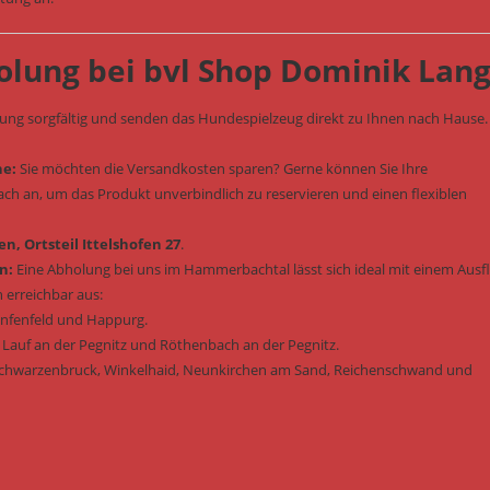
olung bei bvl Shop Dominik Lan
lung sorgfältig und senden das Hundespielzeug direkt zu Ihnen nach Hause.
he:
Sie möchten die Versandkosten sparen? Gerne können Sie Ihre
fach an, um das Produkt unverbindlich zu reservieren und einen flexiblen
n, Ortsteil Ittelshofen 27
.
n:
Eine Abholung bei uns im Hammerbachtal lässt sich ideal mit einem Ausf
 erreichbar aus:
enfenfeld und Happurg.
 Lauf an der Pegnitz und Röthenbach an der Pegnitz.
Schwarzenbruck, Winkelhaid, Neunkirchen am Sand, Reichenschwand und
: