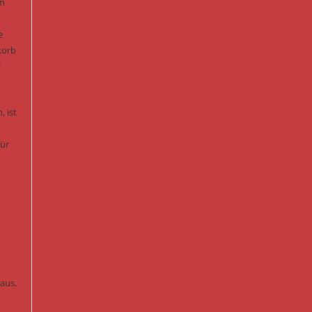
rm
e
korb
r
, ist
für
aus.