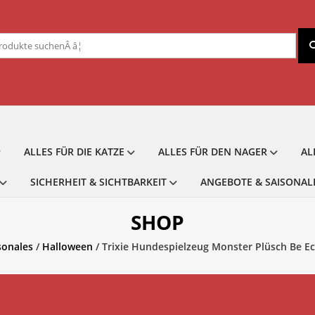
chen
ch:
ALLES FÜR DIE KATZE
ALLES FÜR DEN NAGER
AL
SICHERHEIT & SICHTBARKEIT
ANGEBOTE & SAISONAL
SHOP
sonales
/
Halloween
/ Trixie Hundespielzeug Monster Plüsch Be Ec