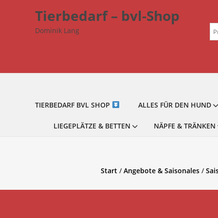
Zum
Tierbedarf – bvl-Shop
Inhalt
Su
springen
Dominik Lang
na
TIERBEDARF BVL SHOP
ALLES FÜR DEN HUND
LIEGEPLÄTZE & BETTEN
NÄPFE & TRÄNKEN
Start
/
Angebote & Saisonales
/
Sai