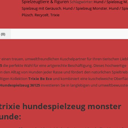
Eco
Spielzeugtiere & Figuren
Schlagwörter:
Hund / Spielzeug M
&
Spielzeug mit Geräusch
,
Hund / Spielzeug Monster
,
Hund / Spi
Geräusch
Plüsch
,
Recycelt
,
Trixie
25
cm
(Art.-
(0)
Nr.
36125)
Menge
 einen treuen, umweltfreundlichen Kuschelpartner für Ihren tierischen Liebl
25
die perfekte Wahl für eine artgerechte Beschäftigung. Dieses hochwertige
in den Alltag von Hunden jeder Rasse und fördert den natürlichen Spieltrie
tigen Kollektion
Trixie Be Eco
und kombiniert eine kuschelweiche Oberflä
 Hundespielzeug 36125
investieren Sie in langlebigen und umweltbewusste
 trixie hundespielzeug monster
Hunde: