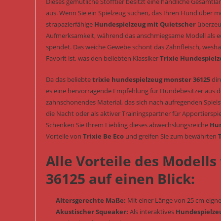
Dieses gemütliche Stofftier besitzt eine handliche Gesamtlä
aus. Wenn Sie ein Spielzeug suchen, das Ihren Hund über me
strapazierfähige
Hundespielzeug mit Quietscher
überzeug
Aufmerksamkeit, während das anschmiegsame Modell als ech
spendet. Das weiche Gewebe schont das Zahnfleisch, weshal
Favorit ist, was den beliebten Klassiker
Trixie Hundespielz
Da das beliebte
trixie hundespielzeug monster 36125
dir
es eine hervorragende Empfehlung für Hundebesitzer aus der 
zahnschonendes Material, das sich nach aufregenden Spielst
die Nacht oder als aktiver Trainingspartner für Apportierspi
Schenken Sie Ihrem Liebling dieses abwechslungsreiche
Hun
Vorteile von
Trixie Be Eco
und greifen Sie zum bewährten
Alle Vorteile des Modell
36125 auf einen Blick:
Altersgerechte Maße:
Mit einer Länge von 25 cm eigne
Akustischer Squeaker:
Als interaktives
Hundespielze