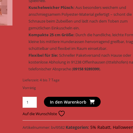
Spieltrieb.
Kuschelweicher Plüsch:
Aus besonders weichem und
anschmiegsamem Polyester-Material gefertigt – schont die
Schnauze beim Zubeißen und lädt nach dem Toben zum
gemütlichen Einkuscheln ein.
Kompakte 25 cm Größe:
Durch die handliche, leichte For
kleine bis mittlere Hunderassen hervorragend greifbar, trag
schüttelbar und flexibel im Raum einsetzbar.
Flexibel für Sie:
Schneller Paketversand nach Hause oder
kostenlose Abholung in 91238 Offenhausen (Ittelshofen) n
telefonischer Absprache (
09158 9289399
).
Lieferzeit:
4 bis 7 Tage
Vorrätig
Trixie
In den Warenkorb
Hundespielzeug
Monster
Auf die Wunschliste
Plüsch
Be
Kategorien:
5% Rabatt
,
Hallowee
Artikelnummer:
bvl9582