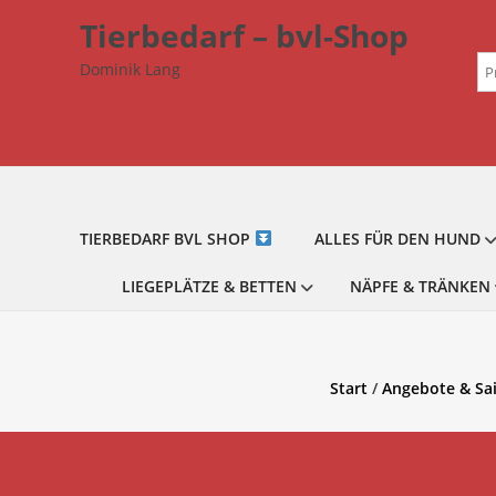
Zum
Tierbedarf – bvl-Shop
Inhalt
Su
springen
Dominik Lang
na
TIERBEDARF BVL SHOP
ALLES FÜR DEN HUND
LIEGEPLÄTZE & BETTEN
NÄPFE & TRÄNKEN
Start
/
Angebote & Sa