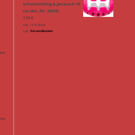
schwimmfähig & geräusch 10
cm (Art.-Nr. 33476)
7,59
€
inkl. 19 % MwSt.
zzgl.
Versandkosten
ere
ann.