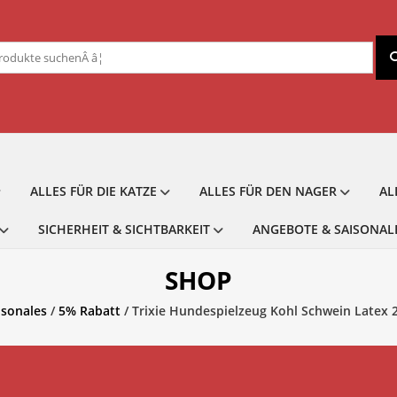
chen
ch:
ALLES FÜR DIE KATZE
ALLES FÜR DEN NAGER
AL
SICHERHEIT & SICHTBARKEIT
ANGEBOTE & SAISONAL
SHOP
isonales
/
5% Rabatt
/ Trixie Hundespielzeug Kohl Schwein Latex 