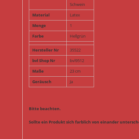
Schwein
Material
Latex
Menge
1
Farbe
Hellgrün
Hersteller Nr
35522
bvl Shop Nr
bvl9512
Maße
23 cm
Geräusch
Ja
Bitte beachten.
Sollte ein Produkt sich farblich von einander untersche