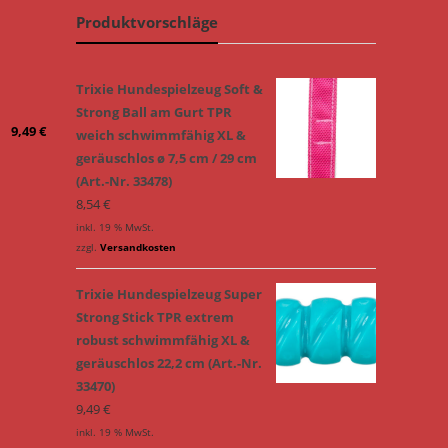
Produktvorschläge
Trixie Hundespielzeug Soft &
Strong Ball am Gurt TPR
9,49
€
weich schwimmfähig XL &
geräuschlos ø 7,5 cm / 29 cm
(Art.-Nr. 33478)
8,54
€
inkl. 19 % MwSt.
zzgl.
Versandkosten
Trixie Hundespielzeug Super
Strong Stick TPR extrem
robust schwimmfähig XL &
geräuschlos 22,2 cm (Art.-Nr.
33470)
9,49
€
inkl. 19 % MwSt.