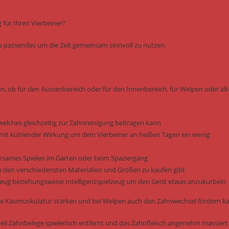
für Ihren Vierbeiner?
was passendes um die Zeit gemeinsam sinnvoll zu nutzen.
en, ob für den Aussenbereich oder für den Innenbereich, für Welpen oder ält
welches gleichzeitig zur Zahnreinigung beitragen kann
it kühlender Wirkung um dem Vierbeiner an heißen Tagen ein wenig
einsames Spielen im Garten oder beim Spaziergang
n den verschiedensten Materialien und Größen zu kaufen gibt
elzeug beziehungsweise Intelligenzspielzeug um den Geist etwas anzukurbeln
e die Kaumuskulatur stärken und bei Welpen auch den Zahnwechsel fördern k
il Zahnbelege spielerisch entfernt und das Zahnfleisch angenehm massiert