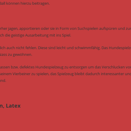
all können hierzu beitragen.
erher jagen, apportieren oder sie in Form von Suchspielen aufspüren und zu
h die geistige Ausarbeitung mit ins Spiel.
ich auch nicht fehlen. Diese sind leicht und schwimmfähig. Das Hundespiel
 Nass zu gewöhnen.
u lassen bzw. defektes Hundespielzeug zu entsorgen um das Verschlucken vo
seinem Vierbeiner zu spielen, das Spielzeug bleibt dadurch interessanter un
und.
n, Latex