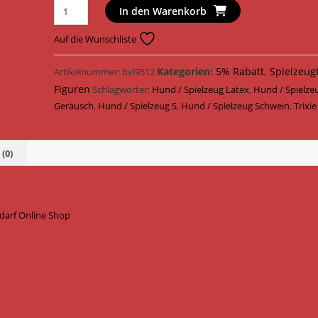
Trixie
In den Warenkorb
Hundespielzeug
Kohl
Auf die Wunschliste
Schwein
Latex
Kategorien:
5% Rabatt
,
Spielzeug
Artikelnummer:
bvl9512
23
Figuren
Schlagwörter:
Hund / Spielzeug Latex
,
Hund / Spielze
cm
Geräusch
,
Hund / Spielzeug S
,
Hund / Spielzeug Schwein
,
Trixie
35522
/
Hellgrün
(0)
Menge
edarf Online Shop