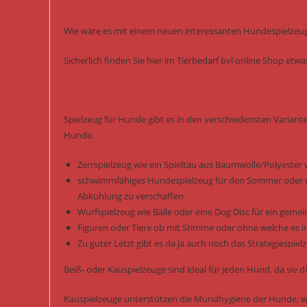
Wie wäre es mit einem neuen interessanten Hundespielzeug 
Sicherlich finden Sie hier im Tierbedarf bvl online Shop et
Spielzeug für Hunde gibt es in den verschiedensten Variant
Hunde.
Zerrspielzeug wie ein Spieltau aus Baumwolle/Polyester 
schwimmfähiges Hundespielzeug für den Sommer oder m
Abkühlung zu verschaffen
Wurfspielzeug wie Bälle oder eine Dog Disc für ein gem
Figuren oder Tiere ob mit Stimme oder ohne welche es i
Zu guter Letzt gibt es da ja auch noch das Strategiespi
Beiß- oder Kauspielzeuge sind ideal für jeden Hund, da si
Kauspielzeuge unterstützen die Mundhygiene der Hunde, we