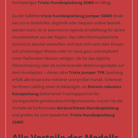
hochwertiges
Trixie Hundespielzeug 33465
im Alltag.
Da der beliebte
trixie hundespielzeug jumper 33465
direkt
bei uns in Ittelshofen abgeholt oder bequem online bestellt
werden kann, ist er eine hervorragende Empfehlung für aktive
Hundebesitzer aus der Region. Das zähe thermoplastische
Gummi ist absolut wetterfest und lässt sich nach dem Einsatz
auf schlammigen Wiesen oder im Sand ganz unkompliziert
unter fließendem Wasser reinigen. Ob für das tägliche
Distanztraining oder als motivierendes Belohnungsobjekt auf
dem Hundeplatz – dieses zähe
Trixie Jumper TPR
Spielzeug
erfüllt alle Ansprüche mittlerer und großer Hunde. Schenken
Sie Ihrem Liebling einen erstklassigen, als
Extrem robustes
Kauspielzeug
deklarierten Trainingspartner für
unvergessliche gemeinsame Erfolgsmomente, nutzen Sie die
Vorteile als funktionales
Geräuschloses Hundespielzeug
und greifen Sie zum bewährten
Trixie Hundespielzeug
33465
!
Alle Vorteile des Modells