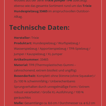
Modells aus der Serie
Trixie Jumper TPR
überzeugt
ebenso wie das gesamte Sortiment rund um das
Trixie
Hundespielzeug 33465
im anspruchsvollen Outdoor-
Alltag.
Technische Daten:
Hersteller:
Trixie
Produktart:
Hundespielzeug / Wurfspielzeug /
Wasserspielzeug / Apportierspielzeug / TPR-Spielzeug /
Jumper / Kauspielzeug / XL-Jumper
Artikelnummer:
33465
Material:
TPR (Thermoplastisches Gummi –
zahnschonend, extrem bissfest und ungiftig)
Besonderheit:
Komplett ohne Stimme (ohne Squeaker) /
Zu 100 % schwimmfähig / Unberechenbares
Sprungverhalten durch unregelmäßige Form / Extrem
robust verarbeitet / Große XL-Ausführung / 100 %
geräuschlos
Maße:
Gesamtlänge ca. 8,6 cm / Durchmesser ca. ø 6,2 cm