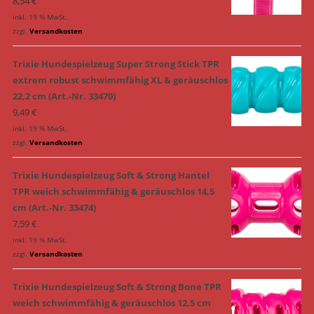
8,54
€
inkl. 19 % MwSt.
zzgl.
Versandkosten
Trixie Hundespielzeug Super Strong Stick TPR
extrem robust schwimmfähig XL & geräuschlos
22,2 cm (Art.-Nr. 33470)
9,49
€
inkl. 19 % MwSt.
zzgl.
Versandkosten
Trixie Hundespielzeug Soft & Strong Hantel
TPR weich schwimmfähig & geräuschlos 14,5
cm (Art.-Nr. 33474)
7,59
€
inkl. 19 % MwSt.
zzgl.
Versandkosten
Trixie Hundespielzeug Soft & Strong Bone TPR
weich schwimmfähig & geräuschlos 12,5 cm