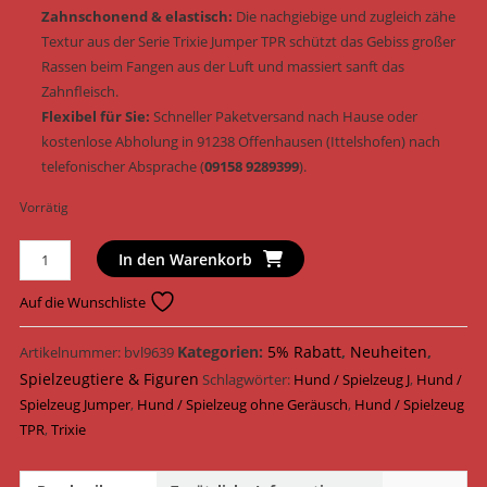
Zahnschonend & elastisch:
Die nachgiebige und zugleich zähe
Textur aus der Serie Trixie Jumper TPR schützt das Gebiss großer
Rassen beim Fangen aus der Luft und massiert sanft das
Zahnfleisch.
Flexibel für Sie:
Schneller Paketversand nach Hause oder
kostenlose Abholung in 91238 Offenhausen (Ittelshofen) nach
telefonischer Absprache (
09158 9289399
).
Vorrätig
Trixie
In den Warenkorb
Hundespielzeug
Super
Auf die Wunschliste
Strong
Jumper
Kategorien:
5% Rabatt
,
Neuheiten
,
Artikelnummer:
bvl9639
TPR
Spielzeugtiere & Figuren
Schlagwörter:
Hund / Spielzeug J
,
Hund /
extrem
Spielzeug Jumper
,
Hund / Spielzeug ohne Geräusch
,
Hund / Spielzeug
robust
TPR
,
Trixie
schwimmfähig
XL