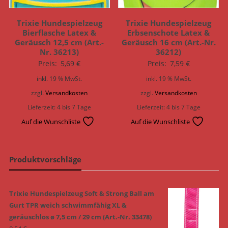
Trixie Hundespielzeug
Trixie Hundespielzeug
Bierflasche Latex &
Erbsenschote Latex &
Geräusch 12,5 cm (Art.-
Geräusch 16 cm (Art.-Nr.
Nr. 36213)
36212)
Preis:
5,69
€
Preis:
7,59
€
inkl. 19 % MwSt.
inkl. 19 % MwSt.
zzgl.
Versandkosten
zzgl.
Versandkosten
Lieferzeit:
4 bis 7 Tage
Lieferzeit:
4 bis 7 Tage
Auf die Wunschliste
Auf die Wunschliste
Produktvorschläge
Trixie Hundespielzeug Soft & Strong Ball am
Gurt TPR weich schwimmfähig XL &
geräuschlos ø 7,5 cm / 29 cm (Art.-Nr. 33478)