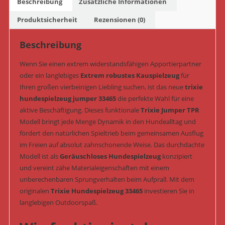
Beschreibung
Zusätzliche Informationen
&
geräuschlos
Produktsicherheit
Rezensionen (0)
8,6
cm
Beschreibung
/
Wenn Sie einen extrem widerstandsfähigen Apportierpartner
6,2
oder ein langlebiges
Extrem robustes Kauspielzeug
für
cm
Ihren großen vierbeinigen Liebling suchen, ist das neue
trixie
(Art.-
hundespielzeug jumper 33465
die perfekte Wahl für eine
Nr.
aktive Beschäftigung. Dieses funktionale
Trixie Jumper TPR
33465)
Modell bringt jede Menge Dynamik in den Hundealltag und
Menge
fördert den natürlichen Spieltrieb beim gemeinsamen Ausflug
im Freien auf absolut zahnschonende Weise. Das durchdachte
Modell ist als
Geräuschloses Hundespielzeug
konzipiert
und vereint zähe Materialeigenschaften mit einem
unberechenbaren Sprungverhalten beim Aufprall. Mit dem
originalen
Trixie Hundespielzeug 33465
investieren Sie in
langlebigen Outdoorspaß.