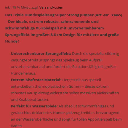
inkl. 19 % MwSt.
zzgl.
Versandkosten
Das Trixie Hundespielzeug Super Strong Jumper (Art.-Nr. 33465)
– Der ideale, extrem robuste, zahnschonende und
schwimmfähige XL-Spielspaß mit unvorhersehbarem
Sprungeffekt im großen 8,6 cm Design für mittlere und große
Hunde!
Unberechenbarer Sprungeffekt:
Durch die spezielle, eiförmig
verjüngte Struktur springt das Spielzeug beim Aufprall
unvorhersehbar auf und fordert die Reaktionsfähigkeit großer
Hunde heraus.
Extrem bissfestes Material:
Hergestellt aus speziell
entwickeltem thermoplastischem Gummi – dieses extrem
robustes Kauspielzeug widersteht selbst massiven Kieferkräften
und Knabberattacken.
Perfekt für Wasserspiele:
Als absolut schwimmfähiges und
geräuschlos deklariertes Hundespielzeug treibt es hervorragend
an der Wasseroberfläche und sorgt für tollen Apportierspaß beim
Baden.