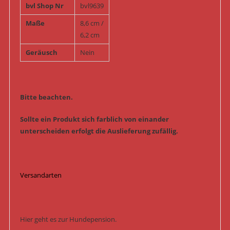
bvl Shop Nr
bvl9639
Maße
8,6 cm /
6,2 cm
Geräusch
Nein
Bitte beachten.
Sollte ein Produkt sich farblich von einander
unterscheiden erfolgt die Auslieferung zufällig.
Versandarten
Hier geht es zur Hundepension.