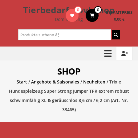
Zum
Tierbedarf – bvl-Shop
0
0
Inhalt
GESAMTPREIS
springen
Dominik Lang
0,00 €
Suchen
nach:
SHOP
Start
/
Angebote & Saisonales
/
Neuheiten
/ Trixie
Hundespielzeug Super Strong Jumper TPR extrem robust
schwimmfähig XL & geräuschlos 8,6 cm / 6,2 cm (Art.-Nr.
33465)