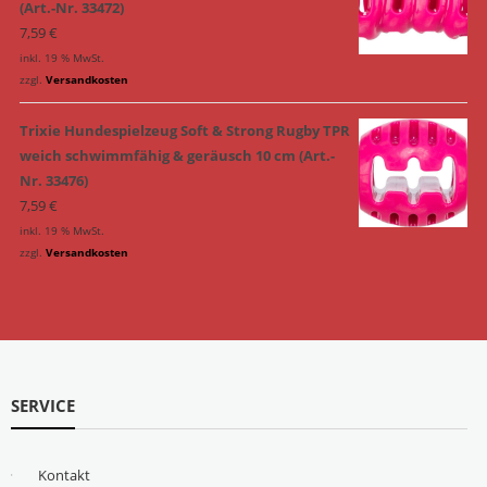
(Art.-Nr. 33472)
7,59
€
inkl. 19 % MwSt.
zzgl.
Versandkosten
Trixie Hundespielzeug Soft & Strong Rugby TPR
weich schwimmfähig & geräusch 10 cm (Art.-
Nr. 33476)
7,59
€
inkl. 19 % MwSt.
zzgl.
Versandkosten
SERVICE
Kontakt