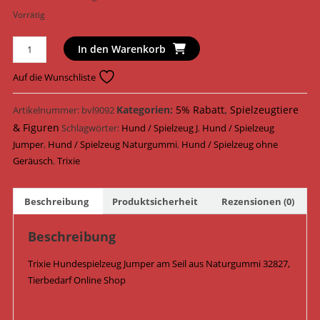
Vorrätig
Trixie
In den Warenkorb
Hundespielzeug
Jumper
Auf die Wunschliste
am
Seil
Kategorien:
5% Rabatt
,
Spielzeugtiere
Artikelnummer:
bvl9092
Naturgummi
& Figuren
Schlagwörter:
Hund / Spielzeug J
,
Hund / Spielzeug
7
Jumper
,
Hund / Spielzeug Naturgummi
,
Hund / Spielzeug ohne
cm
Geräusch
,
Trixie
/
25
Beschreibung
Produktsicherheit
Rezensionen (0)
cm
32827
Beschreibung
Menge
Trixie Hundespielzeug Jumper am Seil aus Naturgummi 32827,
Tierbedarf Online Shop