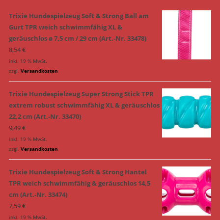
Trixie Hundespielzeug Soft & Strong Ball am
Gurt TPR weich schwimmfähig XL &
geräuschlos ø 7,5 cm / 29 cm (Art.-Nr. 33478)
8,54
€
inkl. 19 % MwSt.
zzgl.
Versandkosten
Trixie Hundespielzeug Super Strong Stick TPR
extrem robust schwimmfähig XL & geräuschlos
22,2 cm (Art.-Nr. 33470)
9,49
€
inkl. 19 % MwSt.
zzgl.
Versandkosten
Trixie Hundespielzeug Soft & Strong Hantel
TPR weich schwimmfähig & geräuschlos 14,5
cm (Art.-Nr. 33474)
7,59
€
inkl. 19 % MwSt.