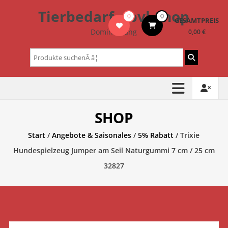
Zum
Tierbedarf – bvl-Shop
0
0
Inhalt
GESAMTPREIS
springen
Dominik Lang
0,00 €
Suchen
nach:
SHOP
Start
/
Angebote & Saisonales
/
5% Rabatt
/ Trixie
Hundespielzeug Jumper am Seil Naturgummi 7 cm / 25 cm
32827