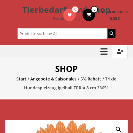
Zum
Tierbedarf – bvl-Shop
0
0
Inhalt
GESAMTPREIS
springen
Dominik Lang
0,00 €
Suchen
nach:
SHOP
Start
/
Angebote & Saisonales
/
5% Rabatt
/ Trixie
Hundespielzeug Igelball TPR ø 8 cm 33651