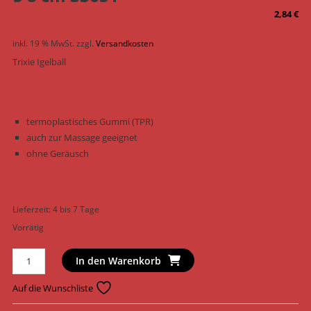
2,84
€
inkl. 19 % MwSt.
zzgl.
Versandkosten
Trixie Igelball
termoplastisches Gummi (TPR)
auch zur Massage geeignet
ohne Geräusch
Lieferzeit:
4 bis 7 Tage
Vorrätig
Trixie
In den Warenkorb
Hundespielzeug
Igelball
Auf die Wunschliste
TPR