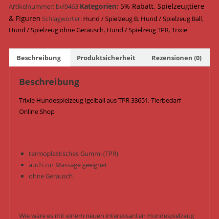
ø
Kategorien:
5% Rabatt
,
Spielzeugtiere
Artikelnummer:
bvl9463
8
& Figuren
Schlagwörter:
Hund / Spielzeug B
,
Hund / Spielzeug Ball
,
cm
Hund / Spielzeug ohne Geräusch
,
Hund / Spielzeug TPR
,
Trixie
33651
Menge
Beschreibung
Produktsicherheit
Rezensionen (0)
Beschreibung
Trixie Hundespielzeug Igelball aus TPR 33651, Tierbedarf
Online Shop
termoplastisches Gummi (TPR)
auch zur Massage geeignet
ohne Geräusch
Wie wäre es mit einem neuen interessanten Hundespielzeug