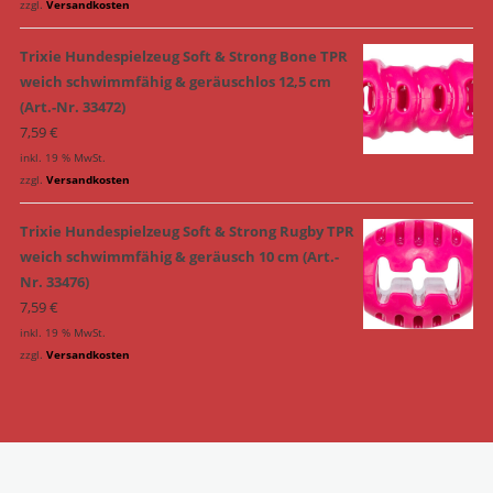
zzgl.
Versandkosten
Trixie Hundespielzeug Soft & Strong Bone TPR
weich schwimmfähig & geräuschlos 12,5 cm
(Art.-Nr. 33472)
7,59
€
inkl. 19 % MwSt.
zzgl.
Versandkosten
Trixie Hundespielzeug Soft & Strong Rugby TPR
weich schwimmfähig & geräusch 10 cm (Art.-
Nr. 33476)
7,59
€
inkl. 19 % MwSt.
zzgl.
Versandkosten