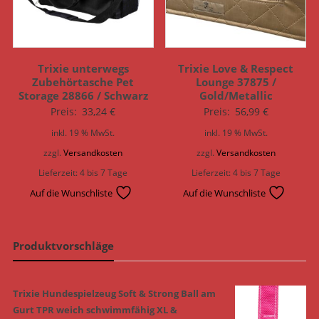
Trixie unterwegs
Trixie Love & Respect
Zubehörtasche Pet
Lounge 37875 /
Storage 28866 / Schwarz
Gold/Metallic
Preis:
33,24
€
Preis:
56,99
€
inkl. 19 % MwSt.
inkl. 19 % MwSt.
zzgl.
Versandkosten
zzgl.
Versandkosten
Lieferzeit:
4 bis 7 Tage
Lieferzeit:
4 bis 7 Tage
Auf die Wunschliste
Auf die Wunschliste
Produktvorschläge
Trixie Hundespielzeug Soft & Strong Ball am
Gurt TPR weich schwimmfähig XL &