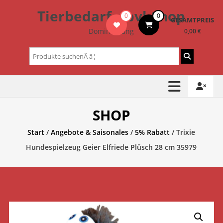
Zum
Tierbedarf – bvl-Shop
0
0
Inhalt
GESAMTPREIS
springen
Dominik Lang
0,00 €
Suchen
nach:
SHOP
Start
/
Angebote & Saisonales
/
5% Rabatt
/ Trixie
Hundespielzeug Geier Elfriede Plüsch 28 cm 35979