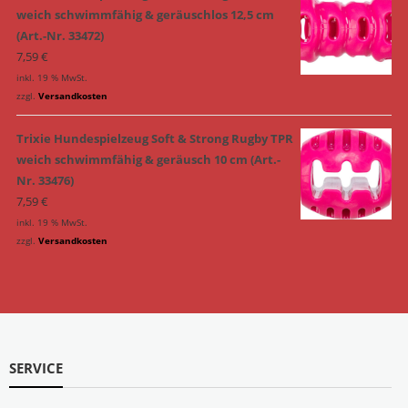
weich schwimmfähig & geräuschlos 12,5 cm
(Art.-Nr. 33472)
7,59
€
inkl. 19 % MwSt.
zzgl.
Versandkosten
Trixie Hundespielzeug Soft & Strong Rugby TPR
weich schwimmfähig & geräusch 10 cm (Art.-
Nr. 33476)
7,59
€
inkl. 19 % MwSt.
zzgl.
Versandkosten
SERVICE