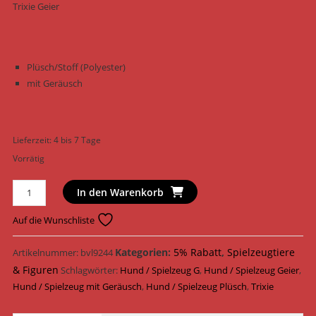
Trixie Geier
Plüsch/Stoff (Polyester)
mit Geräusch
Lieferzeit:
4 bis 7 Tage
Vorrätig
Trixie
In den Warenkorb
Hundespielzeug
Geier
Auf die Wunschliste
Plüsch
32
Kategorien:
5% Rabatt
,
Spielzeugtiere
Artikelnummer:
bvl9244
cm
& Figuren
Schlagwörter:
Hund / Spielzeug G
,
Hund / Spielzeug Geier
,
35806
Hund / Spielzeug mit Geräusch
,
Hund / Spielzeug Plüsch
,
Trixie
Menge