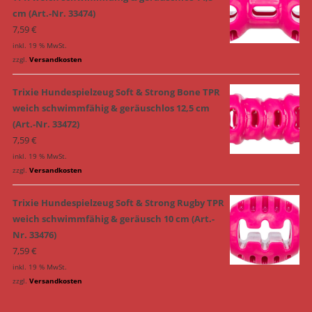
cm (Art.-Nr. 33474)
7,59
€
inkl. 19 % MwSt.
zzgl.
Versandkosten
Trixie Hundespielzeug Soft & Strong Bone TPR
weich schwimmfähig & geräuschlos 12,5 cm
(Art.-Nr. 33472)
7,59
€
inkl. 19 % MwSt.
zzgl.
Versandkosten
Trixie Hundespielzeug Soft & Strong Rugby TPR
weich schwimmfähig & geräusch 10 cm (Art.-
Nr. 33476)
7,59
€
inkl. 19 % MwSt.
zzgl.
Versandkosten