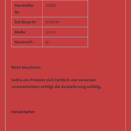
Hersteller
35806
Nr
bvl Shop Nr
bvl9244
Maße
32 cm
Geräusch
Ja
Bitte beachten:
Sollte ein Produkt sich farblich von einander
unterscheiden erfolgt die Auslieferung zufällig.
Versandarten