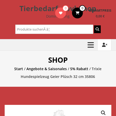
Zum
Tierbedarf – bvl-Shop
0
0
Inhalt
GESAMTPREIS
springen
Dominik Lang
0,00 €
Suchen
nach:
SHOP
Start
/
Angebote & Saisonales
/
5% Rabatt
/ Trixie
Hundespielzeug Geier Plüsch 32 cm 35806