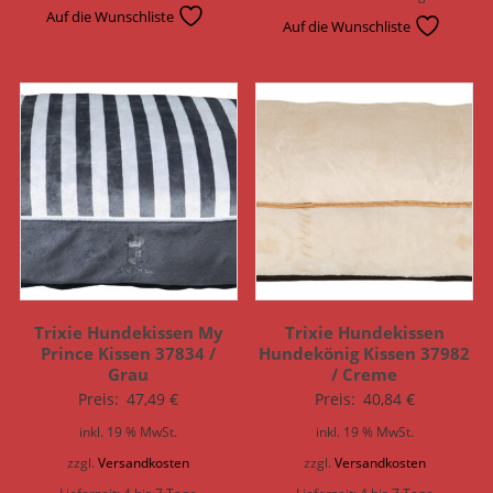
Auf die Wunschliste
Auf die Wunschliste
Trixie Hundekissen My
Trixie Hundekissen
Prince Kissen 37834 /
Hundekönig Kissen 37982
Grau
/ Creme
Preis:
47,49
€
Preis:
40,84
€
inkl. 19 % MwSt.
inkl. 19 % MwSt.
zzgl.
Versandkosten
zzgl.
Versandkosten
Lieferzeit:
4 bis 7 Tage
Lieferzeit:
4 bis 7 Tage