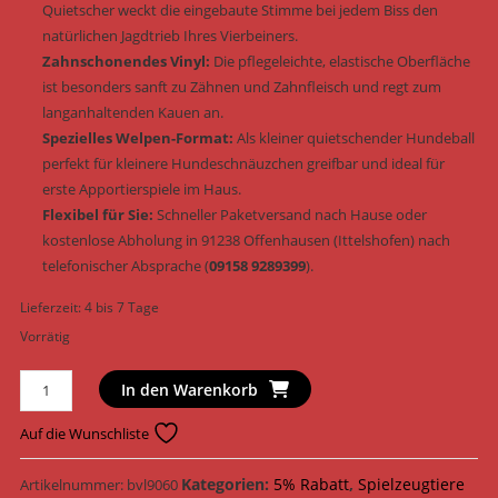
Quietscher weckt die eingebaute Stimme bei jedem Biss den
natürlichen Jagdtrieb Ihres Vierbeiners.
Zahnschonendes Vinyl:
Die pflegeleichte, elastische Oberfläche
ist besonders sanft zu Zähnen und Zahnfleisch und regt zum
langanhaltenden Kauen an.
Spezielles Welpen-Format:
Als kleiner quietschender Hundeball
perfekt für kleinere Hundeschnäuzchen greifbar und ideal für
erste Apportierspiele im Haus.
Flexibel für Sie:
Schneller Paketversand nach Hause oder
kostenlose Abholung in 91238 Offenhausen (Ittelshofen) nach
telefonischer Absprache (
09158 9289399
).
Lieferzeit:
4 bis 7 Tage
Vorrätig
Trixie
In den Warenkorb
Hundespielzeug
Fußball
Auf die Wunschliste
Vinyl
&
Kategorien:
5% Rabatt
,
Spielzeugtiere
Artikelnummer:
bvl9060