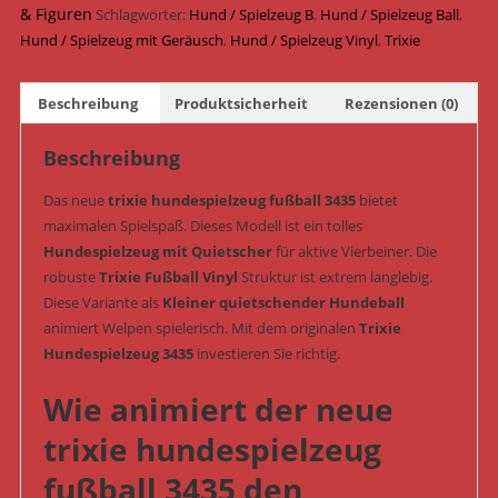
Geräusch
& Figuren
Schlagwörter:
Hund / Spielzeug B
,
Hund / Spielzeug Ball
,
ø
Hund / Spielzeug mit Geräusch
,
Hund / Spielzeug Vinyl
,
Trixie
6
cm
Beschreibung
Produktsicherheit
Rezensionen (0)
(Art.-
Nr.
Beschreibung
3435)
Menge
Das neue
trixie hundespielzeug fußball 3435
bietet
maximalen Spielspaß. Dieses Modell ist ein tolles
Hundespielzeug mit Quietscher
für aktive Vierbeiner. Die
robuste
Trixie Fußball Vinyl
Struktur ist extrem langlebig.
Diese Variante als
Kleiner quietschender Hundeball
animiert Welpen spielerisch. Mit dem originalen
Trixie
Hundespielzeug 3435
investieren Sie richtig.
Wie animiert der neue
trixie hundespielzeug
fußball 3435 den