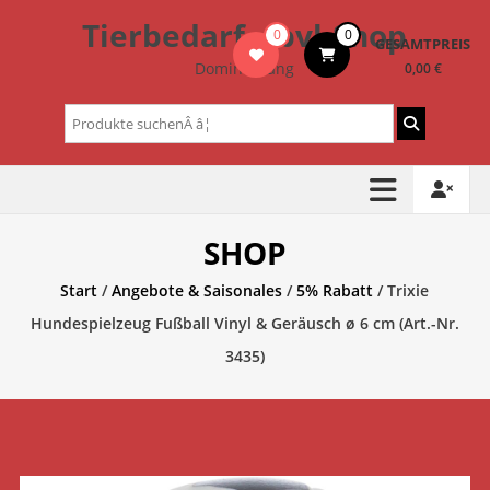
Zum
Tierbedarf – bvl-Shop
0
0
Inhalt
GESAMTPREIS
springen
Dominik Lang
0,00 €
Suchen
nach:
SHOP
Start
/
Angebote & Saisonales
/
5% Rabatt
/ Trixie
Hundespielzeug Fußball Vinyl & Geräusch ø 6 cm (Art.-Nr.
3435)