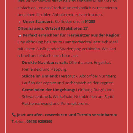
Ihre Wunschartikel direkt bei uns abholen! Rufen Sie uns
einfach an, um das Produkt unverbindlich zu reservieren
und einen flexiblen Abholtermin zu vereinbaren.
Unser Standort:
Sie finden uns in
91238
Offenhausen, Ortsteil Ittelshofen 27
.
Perfekt erreichbar für Tierbesitzer aus der Region:
Eine Abholung bei uns im Hammerbachtal lässt sich ideal
mit einem Ausflug oder Spaziergang verbinden. Wir sind
schnell und einfach erreichbar aus:
Direkte Nachbarschaft:
Offenhausen, Engelthal,
Henfenfeld und Happurg.
Städte im Umland:
Hersbruck, Altdorf bei Nürnberg,
Lauf an der Pegnitz und Röthenbach an der Pegnitz.
Gemeinden der Umgebung:
Leinburg, Burgthann,
Schwarzenbruck, Winkelhaid, Neunkirchen am Sand,
Reichenschwand und Pommelsbrunn.
Jetzt anrufen, reservieren und Termin vereinbaren:
Telefon:
09158 9289399