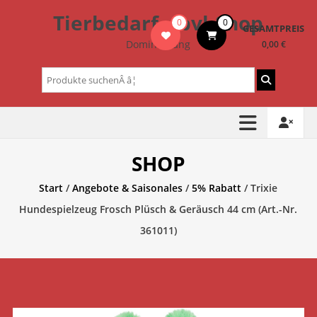
Zum
Tierbedarf – bvl-Shop
0
0
Inhalt
GESAMTPREIS
springen
Dominik Lang
0,00 €
Suchen
nach:
SHOP
Start
/
Angebote & Saisonales
/
5% Rabatt
/ Trixie
Hundespielzeug Frosch Plüsch & Geräusch 44 cm (Art.-Nr.
361011)