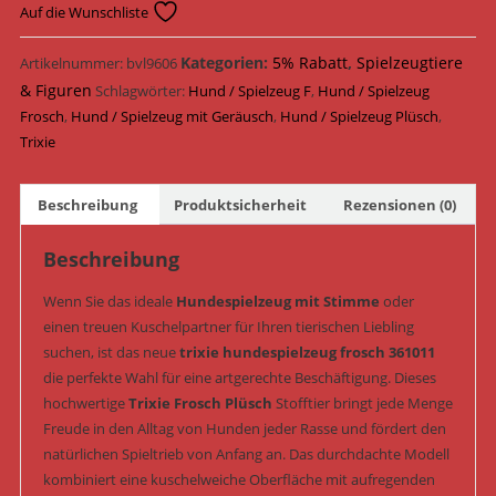
Frosch
Auf die Wunschliste
Plüsch
&
Kategorien:
5% Rabatt
,
Spielzeugtiere
Artikelnummer:
bvl9606
Geräusch
& Figuren
Schlagwörter:
Hund / Spielzeug F
,
Hund / Spielzeug
44
Frosch
,
Hund / Spielzeug mit Geräusch
,
Hund / Spielzeug Plüsch
,
cm
Trixie
(Art.-
Nr.
Beschreibung
Produktsicherheit
Rezensionen (0)
361011)
Menge
Beschreibung
Wenn Sie das ideale
Hundespielzeug mit Stimme
oder
einen treuen Kuschelpartner für Ihren tierischen Liebling
suchen, ist das neue
trixie hundespielzeug frosch 361011
die perfekte Wahl für eine artgerechte Beschäftigung. Dieses
hochwertige
Trixie Frosch Plüsch
Stofftier bringt jede Menge
Freude in den Alltag von Hunden jeder Rasse und fördert den
natürlichen Spieltrieb von Anfang an. Das durchdachte Modell
kombiniert eine kuschelweiche Oberfläche mit aufregenden