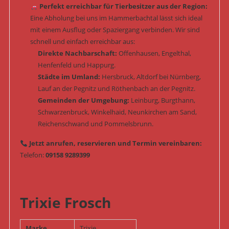
Perfekt erreichbar für Tierbesitzer aus der Region:
Eine Abholung bei uns im Hammerbachtal lässt sich ideal
mit einem Ausflug oder Spaziergang verbinden. Wir sind
schnell und einfach erreichbar aus:
Direkte Nachbarschaft:
Offenhausen, Engelthal,
Henfenfeld und Happurg.
Städte im Umland:
Hersbruck, Altdorf bei Nürnberg,
Lauf an der Pegnitz und Röthenbach an der Pegnitz.
Gemeinden der Umgebung:
Leinburg, Burgthann,
Schwarzenbruck, Winkelhaid, Neunkirchen am Sand,
Reichenschwand und Pommelsbrunn.
Jetzt anrufen, reservieren und Termin vereinbaren:
Telefon:
09158 9289399
Trixie Frosch
Marke
Trixie