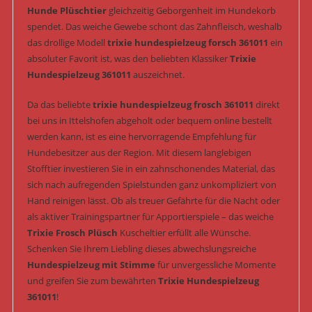
Hunde Plüschtier
gleichzeitig Geborgenheit im Hundekorb
spendet. Das weiche Gewebe schont das Zahnfleisch, weshalb
das drollige Modell
trixie hundespielzeug forsch 361011
ein
absoluter Favorit ist, was den beliebten Klassiker
Trixie
Hundespielzeug 361011
auszeichnet.
Da das beliebte
trixie hundespielzeug frosch 361011
direkt
bei uns in Ittelshofen abgeholt oder bequem online bestellt
werden kann, ist es eine hervorragende Empfehlung für
Hundebesitzer aus der Region. Mit diesem langlebigen
Stofftier investieren Sie in ein zahnschonendes Material, das
sich nach aufregenden Spielstunden ganz unkompliziert von
Hand reinigen lässt. Ob als treuer Gefährte für die Nacht oder
als aktiver Trainingspartner für Apportierspiele – das weiche
Trixie Frosch Plüsch
Kuscheltier erfüllt alle Wünsche.
Schenken Sie Ihrem Liebling dieses abwechslungsreiche
Hundespielzeug mit Stimme
für unvergessliche Momente
und greifen Sie zum bewährten
Trixie Hundespielzeug
361011
!