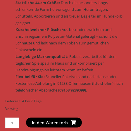
Stattliche 44 cm Größe:
Durch die besonders lange,
schlenkernde Form hervorragend zum Herumtragen,
Schütteln, Apportieren und als treuer Begleiter im Hundekorb
geeignet.
Kuschelweicher Plüsch:
Aus besonders weichem und
anschmiegsamem Polyester-Material gefertigt – schont die
Schnauze und lädt nach dem Toben zum gemütlichen
Einkuscheln ein.
Langlebige Markenqualität:
Robust verarbeitet für den
täglichen Spielspaß im Haus und unkompliziert per
Handreinigung von leichtem Schmutz befreit.
Flexibel für Sie:
Schneller Paketversand nach Hause oder
kostenlose Abholung in 91238 Offenhausen (Ittelshofen) nach
telefonischer Absprache (
09158 9289399
).
Lieferzeit:
4 bis 7 Tage
Vorrätig
Trixie
In den Warenkorb
Hundespielzeug