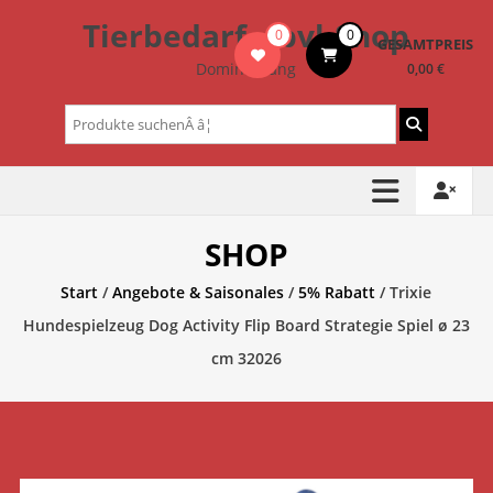
Zum
Tierbedarf – bvl-Shop
0
0
Inhalt
GESAMTPREIS
springen
Dominik Lang
0,00 €
Suchen
nach:
SHOP
Start
/
Angebote & Saisonales
/
5% Rabatt
/ Trixie
Hundespielzeug Dog Activity Flip Board Strategie Spiel ø 23
cm 32026