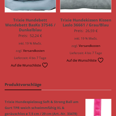
Trixie Hundebett
Trixie Hundekissen Kissen
Wendebett BasKo 37546 /
Laslo 36661 / Grau/Blau
Dunkelblau
Preis:
26,59
€
Preis:
52,24
€
inkl. 19 % MwSt.
inkl. 19 % MwSt.
zzgl.
Versandkosten
zzgl.
Versandkosten
Lieferzeit:
4 bis 7 Tage
Lieferzeit:
4 bis 7 Tage
Auf die Wunschliste
Auf die Wunschliste
Produktvorschläge
Trixie Hundespielzeug Soft & Strong Ball am
Gurt TPR weich schwimmfähig XL &
geräuschlos ø 7,5 cm / 29 cm (Art.-Nr. 33478)