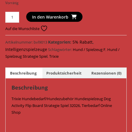
Vorrätig
Trixie
In den Warenkorb
Hundespielzeug
Dog
Auf die Wunschliste
Activity
Flip
Kategorien:
5% Rabatt
,
Artikelnummer:
bvl9013
Board
Intelligenzspielzeuge
Schlagwörter:
Hund / Spielzeug F
,
Hund /
Strategie
Spielzeug Strategie Spiel
,
Trixie
Spiel
ø
Beschreibung
Produktsicherheit
Rezensionen (0)
23
cm
Beschreibung
32026
Menge
Trixie Hundebedarf/Hundezubehör Hundespielzeug Dog
Activity Flip Board Strategie Spiel 32026, Tierbedarf Online
Shop