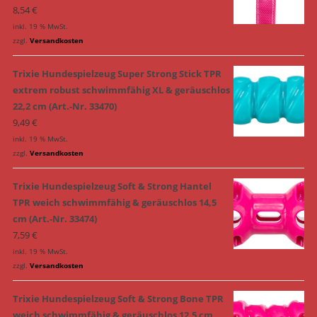
8,54
€
inkl. 19 % MwSt.
zzgl.
Versandkosten
Trixie Hundespielzeug Super Strong Stick TPR
extrem robust schwimmfähig XL & geräuschlos
22,2 cm (Art.-Nr. 33470)
9,49
€
inkl. 19 % MwSt.
zzgl.
Versandkosten
Trixie Hundespielzeug Soft & Strong Hantel
TPR weich schwimmfähig & geräuschlos 14,5
cm (Art.-Nr. 33474)
7,59
€
inkl. 19 % MwSt.
zzgl.
Versandkosten
Trixie Hundespielzeug Soft & Strong Bone TPR
weich schwimmfähig & geräuschlos 12,5 cm