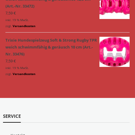
(Art.-Nr. 33472)
7,59
€
inkl. 19 % MwSt.
zzgl.
Versandkosten
Trixie Hundespielzeug Soft & Strong Rugby TPR
weich schwimmfähig & geräusch 10 cm (Art.-
Nr. 33476)
7,59
€
inkl. 19 % MwSt.
zzgl.
Versandkosten
SERVICE