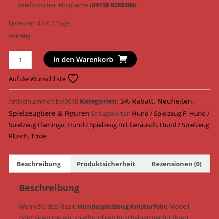
telefonischer Absprache (
09158 9289399
).
Lieferzeit:
4 bis 7 Tage
Vorrätig
Trixie
In den Warenkorb
Hundespielzeug
Flamingo
Auf die Wunschliste
Plüsch
&
Kategorien:
5% Rabatt
,
Neuheiten
,
Artikelnummer:
bvl9610
Geräusch
Spielzeugtiere & Figuren
Schlagwörter:
Hund / Spielzeug F
,
Hund /
32
Spielzeug Flamingo
,
Hund / Spielzeug mit Geräusch
,
Hund / Spielzeug
cm
Plüsch
,
Trixie
(Art.-
Nr.
Beschreibung
Produktsicherheit
Rezensionen (0)
35686)
Menge
Beschreibung
Wenn Sie das ideale
Hundespielzeug Knisterfolie
Modell
oder einen treuen, spielfreudigen Kuschelpartner für Ihren