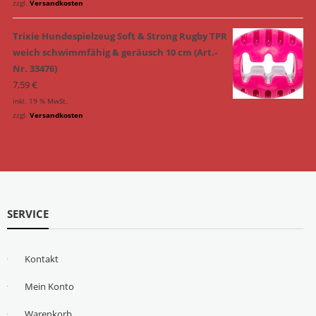
zzgl.
Versandkosten
Trixie Hundespielzeug Soft & Strong Rugby TPR
weich schwimmfähig & geräusch 10 cm (Art.-
Nr. 33476)
7,59
€
inkl. 19 % MwSt.
zzgl.
Versandkosten
SERVICE
Kontakt
Mein Konto
Warenkorb