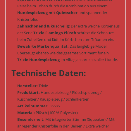
Reize beim Toben durch die Kombination aus einem
Hundespielzeug mit Quietscher
und spannender
Knisterfolie.
Zahnschonend & kuschelig:
Der extra weiche Körper aus
der Serie
Trixie Flamingo Plüsch
schützt die Schnauze
beim Zubeißen und lädt im Körbchen zum Träumen ein.
Bewährte Markenqualität:
Das langlebige Modell
überzeugt ebenso wie das gesamte Sortiment für ein
Trixie Hundespielzeug
im Alltag anspruchsvoller Hunde.
Technische Daten:
Hersteller:
Trixie
Produktart:
Hundespielzeug / Plüschspielzeug /
Kuscheltier / Kauspielzeug / Schlenkertier
Artikelnummer:
35686
Material:
Plüsch (100 % Polyester)
Besonderheit:
Mit integrierter Stimme (Squeaker) / Mit
anregender Knisterfolie in den Beinen / Extra weicher