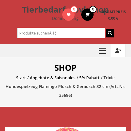
Zum
Tierbedarf – bvl-Shop
0
0
Inhalt
GESAMTPREIS
springen
Dominik Lang
0,00 €
Suchen
nach:
SHOP
Start
/
Angebote & Saisonales
/
5% Rabatt
/ Trixie
Hundespielzeug Flamingo Plüsch & Geräusch 32 cm (Art.-Nr.
35686)