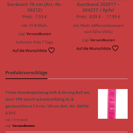
Geräusch 16 cm (Art.-Nr.
Gurtband 202017 –
36212)
204217 / Apfel
Preis:
7,59
€
Preis:
8,09
€
–
17,99
€
inkl. 19 % MwSt.
inkl. MwSt. (differenzbesteuert
nach §25a UStG.)
zzgl.
Versandkosten
zzgl.
Versandkosten
Lieferzeit:
4 bis 7 Tage
Auf die Wunschliste
Auf die Wunschliste
Produktvorschläge
Trixie Hundespielzeug Soft & Strong Ball am
Gurt TPR weich schwimmfähig XL &
geräuschlos ø 7,5 cm / 29 cm (Art.-Nr. 33478)
8,54
€
inkl. 19 % MwSt.
zzgl.
Versandkosten