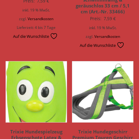
Preis:
7,59
€
geräuschlos 33 cm / 5,1
inkl. 19 % MwSt.
cm (Art.-Nr. 33466)
Preis:
7,59
€
zzgl.
Versandkosten
Lieferzeit:
4 bis 7 Tage
inkl. 19 % MwSt.
Auf die Wunschliste
zzgl.
Versandkosten
Auf die Wunschliste
Trixie Hundespielzeug
Trixie Hundegeschirr
Erbsenschote Latex &
Premium Touren Geschirr