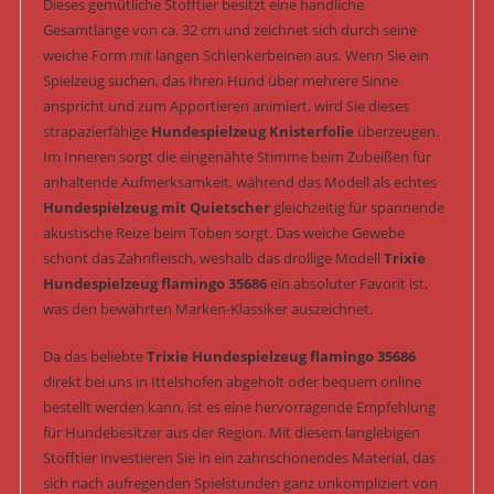
Dieses gemütliche Stofftier besitzt eine handliche
Gesamtlänge von ca. 32 cm und zeichnet sich durch seine
weiche Form mit langen Schlenkerbeinen aus. Wenn Sie ein
Spielzeug suchen, das Ihren Hund über mehrere Sinne
anspricht und zum Apportieren animiert, wird Sie dieses
strapazierfähige
Hundespielzeug Knisterfolie
überzeugen.
Im Inneren sorgt die eingenähte Stimme beim Zubeißen für
anhaltende Aufmerksamkeit, während das Modell als echtes
Hundespielzeug mit Quietscher
gleichzeitig für spannende
akustische Reize beim Toben sorgt. Das weiche Gewebe
schont das Zahnfleisch, weshalb das drollige Modell
Trixie
Hundespielzeug flamingo 35686
ein absoluter Favorit ist,
was den bewährten Marken-Klassiker auszeichnet.
Da das beliebte
Trixie Hundespielzeug flamingo 35686
direkt bei uns in Ittelshofen abgeholt oder bequem online
bestellt werden kann, ist es eine hervorragende Empfehlung
für Hundebesitzer aus der Region. Mit diesem langlebigen
Stofftier investieren Sie in ein zahnschonendes Material, das
sich nach aufregenden Spielstunden ganz unkompliziert von