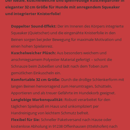
Der ideale, kuschelweiche und spielfreudige Kuschelpartner in
eleganter 32 cm Größe für Hunde mit anregendem Squeaker
und integrierter Knisterfolie!
Doppelter Sound-Effekt:
Der im Inneren des Körpers integrierte
Squeaker (Quietscher) und die eingenähte Knisterfolie in den
Beinen sorgen bei jeder Bewegung für maximale Motivation und
einen hohen Spielanreiz.
Kuschelweicher Plüsch:
Aus besonders weichem und
anschmiegsamem Polyester-Material gefertigt – schont die
Schnauze beim Zubeißen und lädt nach dem Toben zum
gemütlichen Einkuscheln ein.
Komfortable 32 cm Größe:
Durch die drollige Schlenkerform mit
langen Beinen hervorragend zum Herumtragen, Schütteln,
Apportieren und als treuer Gefährte im Hundekorb geeignet.
Langlebige Markenqualität:
Robust verarbeitet für den
täglichen Spielspaß im Haus und unkompliziert per
Handreinigung von leichtem Schmutz befreit.
Flexibel für Sie:
Schneller Paketversand nach Hause oder
kostenlose Abholung in 91238 Offenhausen (Ittelshofen) nach