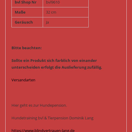
bvl Shop Nr
bvl9610
Maße
32 cm
Geräusch
Ja
Bitte beachten:
Sollte ein Produkt sich farblich von einander
unterscheiden erfolgt die Auslieferung zufällig.
Versandarten
Hier geht es zur Hundepension.
Hundetraining bvl & Tierpension Dominik Lang
https://www.blindvertrauen-lang.de