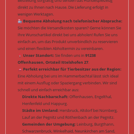
Bestellung sorgfältig und senden das Hundespielzeug
direkt zu Ihnen nach Hause. Die Lieferung erfolgt in
wenigen Werktagen.
Bequeme Abholung nach telefonischer Absprache:
Sie möchten die Versandkosten sparen? Gerne können Sie
Ihre Wunschartikel direkt bei uns abholen! Rufen Sie uns
einfach an, um das Produkt unverbindlich zu reservieren
und einen flexiblen Abholtermin zu vereinbaren.
Unser Standort:
Sie finden uns in
91238
Offenhausen, Ortsteil Ittelshofen 27
.
Perfekt erreichbar für Tierbesitzer aus der Region:
Eine Abholung bei uns im Hammerbachtal lässt sich ideal
mit einem Ausflug oder Spaziergang verbinden. Wir sind
schnell und einfach erreichbar aus:
Direkte Nachbarschaft:
Offenhausen, Engelthal,
Henfenfeld und Happurg.
Städte im Umland:
Hersbruck, Altdorf bei Nürnberg,
Lauf an der Pegnitz und Röthenbach an der Pegnitz.
Gemeinden der Umgebung:
Leinburg, Burgthann,
Schwarzenbruck, Winkelhaid, Neunkirchen am Sand,