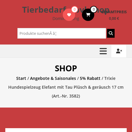
Zum
Tierbedarf – bvl-Shop
0
0
Inhalt
GESAMTPREIS
springen
Dominik Lang
0,00 €
Suchen
nach:
SHOP
Start
/
Angebote & Saisonales
/
5% Rabatt
/ Trixie
Hundespielzeug Elefant mit Tau Plüsch & geräusch 17 cm
(Art.-Nr. 3582)