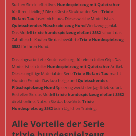
Suchen Sie ein effektives
Hundespielzeug mit Quietscher
für Ihren Liebling? Die reißfeste Struktur der Serie
Trixie
Elefant Tau
fasert nicht aus. Dieses weiche Modell ist als
Quietschendes Plüschspielzeug Hund
Werkzeug genial.
Das Modell
trixie hundespielzeug elefant 3582
schont das
Zahnfleisch. Kaufen Sie das bewährte
Trixie Hundespielzeug
3582
für Ihren Hund.
Das eingearbeitete Knotenseil sorgt für einen tollen Grip. Das
Modell ist ein toller
Hundespielzeug mit Quietscher
Artikel.
Dieses ungiftige Material der Serie
Trixie Elefant Tau
macht
Hunden Freude. Das kuschelige und
Quietschendes
Plüschspielzeug Hund
Spielzeug weckt den Jagdtrieb sofort.
Bestellen Sie das Modell
trixie hundespielzeug elefant 3582
direkt online. Nutzen Sie das bewährte
Trixie
Hundespielzeug 3582
beim täglichen Training.
Alle Vorteile der Serie
trixie hundespielzeug