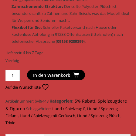
Zahnschonende Struktur:
Der softe Polyester-Plüsch ist
besonders sanft zu Zähnen und Zahnfleisch, was das Modell ideal
für Welpen und Senioren macht.
Flexibel für Sie:
Schneller Paketversand nach Hause oder
kostenlose Abholung in 91238 Offenhausen (Ittelshofen) nach
telefonischer Absprache (
09158 9289399
).
Lieferzeit:
4 bis 7 Tage
Vorrätig
Trixie
In den Warenkorb
Hundespielzeug
Elefant
Auf die Wunschliste
mit
Tau
Kategorien:
5% Rabatt
,
Spielzeugtiere
Artikelnummer:
bvl9448
Plüsch
& Figuren
Schlagwörter:
Hund / Spielzeug E
,
Hund / Spielzeug
&
Elefant
,
Hund / Spielzeug mit Geräusch
,
Hund / Spielzeug Plüsch
,
geräusch
Trixie
17
cm