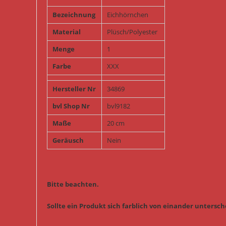
Bezeichnung
Eichhörnchen
Material
Plüsch/Polyester
Menge
1
Farbe
XXX
Hersteller Nr
34869
bvl Shop Nr
bvl9182
Maße
20 cm
Geräusch
Nein
Bitte beachten.
Sollte ein Produkt sich farblich von einander untersche