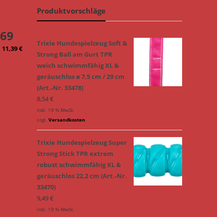
Produktvorschläge
869
Trixie Hundespielzeug Soft &
11,39
€
Strong Ball am Gurt TPR
weich schwimmfähig XL &
geräuschlos ø 7,5 cm / 29 cm
(Art.-Nr. 33478)
8,54
€
inkl. 19 % MwSt.
zzgl.
Versandkosten
Trixie Hundespielzeug Super
Strong Stick TPR extrem
robust schwimmfähig XL &
geräuschlos 22,2 cm (Art.-Nr.
33470)
9,49
€
inkl. 19 % MwSt.