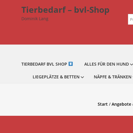
Zum
Tierbedarf – bvl-Shop
Inhalt
Su
springen
Dominik Lang
na
TIERBEDARF BVL SHOP
ALLES FÜR DEN HUND
LIEGEPLÄTZE & BETTEN
NÄPFE & TRÄNKEN
Start
/
Angebote 