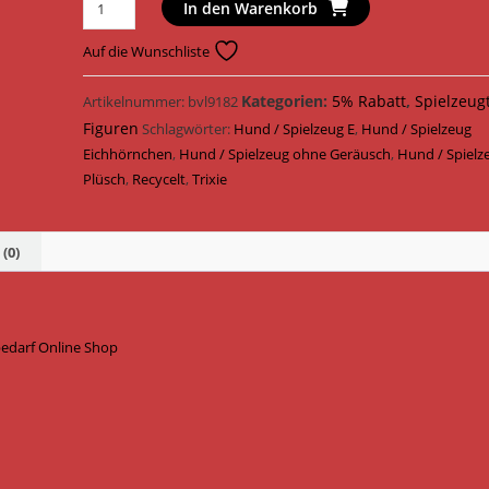
Trixie
In den Warenkorb
Hundespielzeug
Eichhörnchen
Auf die Wunschliste
Plüsch
20
Kategorien:
5% Rabatt
,
Spielzeug
Artikelnummer:
bvl9182
cm
Figuren
Schlagwörter:
Hund / Spielzeug E
,
Hund / Spielzeug
34869
Eichhörnchen
,
Hund / Spielzeug ohne Geräusch
,
Hund / Spielz
Menge
Plüsch
,
Recycelt
,
Trixie
(0)
bedarf Online Shop