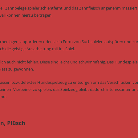
il Zahnbelege spielerisch entfernt und das Zahnfleisch angenehm massiert
all können hierzu beitragen.
erher jagen, apportieren oder sie in Form von Suchspielen aufspüren und zu
h die geistige Ausarbeitung mit ins Spiel.
ich auch nicht fehlen. Diese sind leicht und schwimmfähig. Das Hundespiel
 Nass zu gewöhnen.
u lassen bzw. defektes Hundespielzeug zu entsorgen um das Verschlucken vo
seinem Vierbeiner zu spielen, das Spielzeug bleibt dadurch interessanter un
und.
n, Plüsch