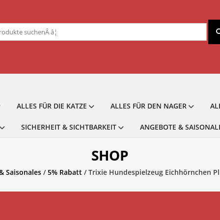
chen
ch:
ALLES FÜR DIE KATZE
ALLES FÜR DEN NAGER
AL
SICHERHEIT & SICHTBARKEIT
ANGEBOTE & SAISONAL
SHOP
& Saisonales
/
5% Rabatt
/ Trixie Hundespielzeug Eichhörnchen P