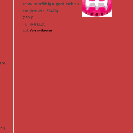
schwimmfähig & geräusch 10
cm (Art.-Nr. 33476)
7,59
€
inkl. 19 % MwSt.
zzgl.
Versandkosten
ere
ann.