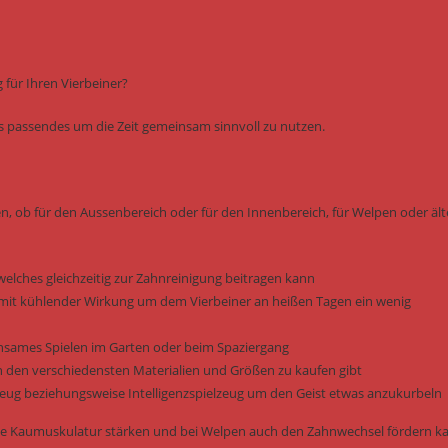
für Ihren Vierbeiner?
was passendes um die Zeit gemeinsam sinnvoll zu nutzen.
en, ob für den Aussenbereich oder für den Innenbereich, für Welpen oder ält
welches gleichzeitig zur Zahnreinigung beitragen kann
it kühlender Wirkung um dem Vierbeiner an heißen Tagen ein wenig
einsames Spielen im Garten oder beim Spaziergang
n den verschiedensten Materialien und Größen zu kaufen gibt
elzeug beziehungsweise Intelligenzspielzeug um den Geist etwas anzukurbeln
e die Kaumuskulatur stärken und bei Welpen auch den Zahnwechsel fördern k