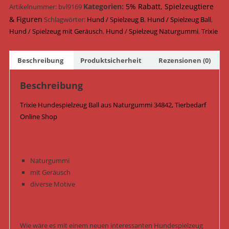
ø
Kategorien:
5% Rabatt
,
Spielzeugtiere
Artikelnummer:
bvl9169
9
& Figuren
Schlagwörter:
Hund / Spielzeug B
,
Hund / Spielzeug Ball
,
cm
Hund / Spielzeug mit Geräusch
,
Hund / Spielzeug Naturgummi
,
Trixie
34842
/
Beschreibung
Produktsicherheit
Rezensionen (0)
Pink
Menge
Beschreibung
Trixie Hundespielzeug Ball aus Naturgummi 34842, Tierbedarf
Online Shop
Naturgummi
mit Geräusch
diverse Motive
Wie wäre es mit einem neuen interessanten Hundespielzeug