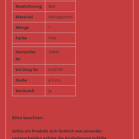
Bezeichnung
Ball
Material
Naturgummi
Menge
1
Farbe
Pink
Hersteller
34842
Nr
bvl Shop Nr
bvl9169
Maße
ø 9 cm
Geräusch
Ja
Bitte beachten.
Sollte ein Produkt sich farblich von einander
unterscheiden erfolgt die Auslieferung zufällig.