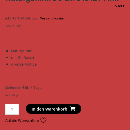
5,69
€
inkl. 19 % MwSt.
zzgl.
Versandkosten
Trixie Ball
Naturgummi
mit Geräusch
diverse Motive
Lieferzeit:
4 bis 7 Tage
Vorrätig
Trixie
In den Warenkorb
Hundespielzeug
Ball
Auf die Wunschliste
Naturgummi