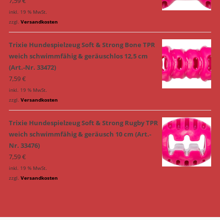
7,59
€
inkl. 19 % MwSt.
zzgl.
Versandkosten
Trixie Hundespielzeug Soft & Strong Bone TPR
weich schwimmfähig & geräuschlos 12,5 cm
(Art.-Nr. 33472)
7,59
€
inkl. 19 % MwSt.
zzgl.
Versandkosten
Trixie Hundespielzeug Soft & Strong Rugby TPR
weich schwimmfähig & geräusch 10 cm (Art.-
Nr. 33476)
7,59
€
inkl. 19 % MwSt.
zzgl.
Versandkosten