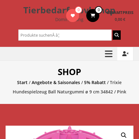
Zum
Tierbedarf – bvl-Shop
0
0
Inhalt
GESAMTPREIS
springen
Dominik Lang
0,00 €
Suchen
nach:
SHOP
Start
/
Angebote & Saisonales
/
5% Rabatt
/ Trixie
Hundespielzeug Ball Naturgummi ø 9 cm 34842 / Pink