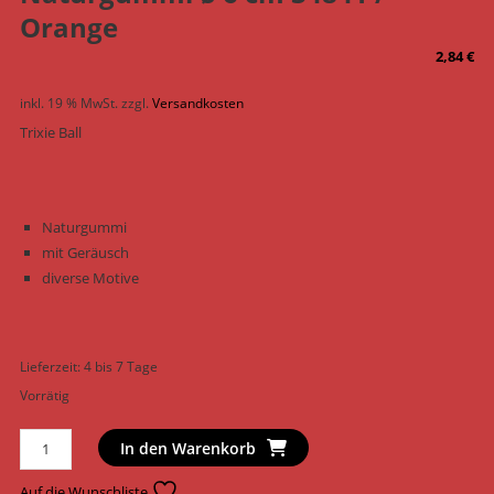
Orange
2,84
€
inkl. 19 % MwSt.
zzgl.
Versandkosten
Trixie Ball
Naturgummi
mit Geräusch
diverse Motive
Lieferzeit:
4 bis 7 Tage
Vorrätig
Trixie
In den Warenkorb
Hundespielzeug
Ball
Auf die Wunschliste