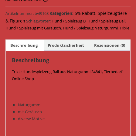
Naturgummi
ø
Kategorien:
5% Rabatt
,
Spielzeugtiere
Artikelnummer:
bvl9168
6
& Figuren
Schlagwörter:
Hund / Spielzeug B
,
Hund / Spielzeug Ball
,
cm
Hund / Spielzeug mit Geräusch
,
Hund / Spielzeug Naturgummi
,
Trixie
34841
/
Beschreibung
Produktsicherheit
Rezensionen (0)
Orange
Menge
Beschreibung
Trixie Hundespielzeug Ball aus Naturgummi 34841, Tierbedarf
Online Shop
Naturgummi
mit Geräusch
diverse Motive