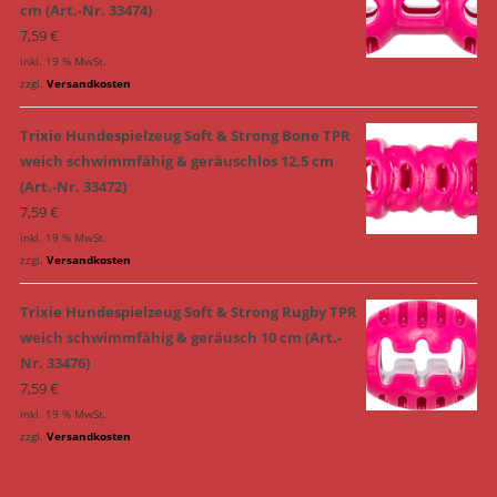
cm (Art.-Nr. 33474)
7,59
€
inkl. 19 % MwSt.
zzgl.
Versandkosten
Trixie Hundespielzeug Soft & Strong Bone TPR
weich schwimmfähig & geräuschlos 12,5 cm
(Art.-Nr. 33472)
7,59
€
inkl. 19 % MwSt.
zzgl.
Versandkosten
Trixie Hundespielzeug Soft & Strong Rugby TPR
weich schwimmfähig & geräusch 10 cm (Art.-
Nr. 33476)
7,59
€
inkl. 19 % MwSt.
zzgl.
Versandkosten