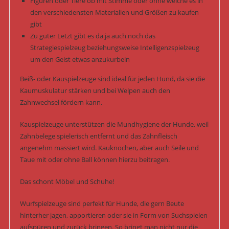
Figuren oder Tiere ob mit Stimme oder ohne welche es in
den verschiedensten Materialien und Größen zu kaufen
gibt
Zu guter Letzt gibt es da ja auch noch das
Strategiespielzeug beziehungsweise Intelligenzspielzeug
um den Geist etwas anzukurbeln
Beiß- oder Kauspielzeuge sind ideal für jeden Hund, da sie die
Kaumuskulatur stärken und bei Welpen auch den
Zahnwechsel fördern kann.
Kauspielzeuge unterstützen die Mundhygiene der Hunde, weil
Zahnbelege spielerisch entfernt und das Zahnfleisch
angenehm massiert wird. Kauknochen, aber auch Seile und
Taue mit oder ohne Ball können hierzu beitragen.
Das schont Möbel und Schuhe!
Wurfspielzeuge sind perfekt für Hunde, die gern Beute
hinterher jagen, apportieren oder sie in Form von Suchspielen
aufspüren und zurück bringen. So bringt man nicht nur die