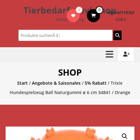
Zum
Tierbedarf – bvl-Shop
0
0
Inhalt
GESAMTPREIS
springen
Dominik Lang
0,00 €
Suchen
nach:
SHOP
Start
/
Angebote & Saisonales
/
5% Rabatt
/ Trixie
Hundespielzeug Ball Naturgummi ø 6 cm 34841 / Orange