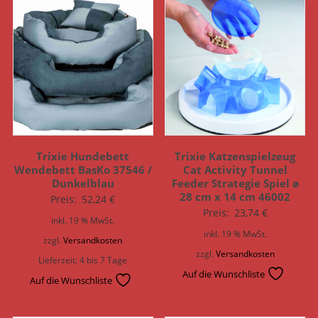
Trixie Hundebett
Trixie Katzenspielzeug
Wendebett BasKo 37546 /
Cat Activity Tunnel
Dunkelblau
Feeder Strategie Spiel ø
28 cm x 14 cm 46002
Preis:
52,24
€
Preis:
23,74
€
inkl. 19 % MwSt.
inkl. 19 % MwSt.
zzgl.
Versandkosten
zzgl.
Versandkosten
Lieferzeit:
4 bis 7 Tage
Auf die Wunschliste
Auf die Wunschliste