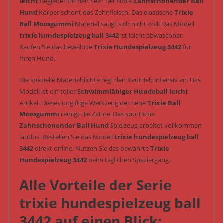
leicht
Begleiter für den See? Der softe
Zahnschonender Ball
Hund
Körper schont das Zahnfleisch. Das elastische
Trixie
Ball Moosgummi
Material saugt sich nicht voll. Das Modell
trixie hundespielzeug ball 3442
ist leicht abwaschbar.
Kaufen Sie das bewährte
Trixie Hundespielzeug 3442
für
Ihren Hund.
Die spezielle Materialdichte regt den Kautrieb intensiv an. Das
Modell ist ein toller
Schwimmfähiger Hundeball leicht
Artikel. Dieses ungiftige Werkzeug der Serie
Trixie Ball
Moosgummi
reinigt die Zähne. Das sportliche
Zahnschonender Ball Hund
Spielzeug arbeitet vollkommen
lautlos. Bestellen Sie das Modell
trixie hundespielzeug ball
3442
direkt online. Nutzen Sie das bewährte
Trixie
Hundespielzeug 3442
beim täglichen Spaziergang.
Alle Vorteile der Serie
trixie hundespielzeug ball
3442 auf einen Blick: