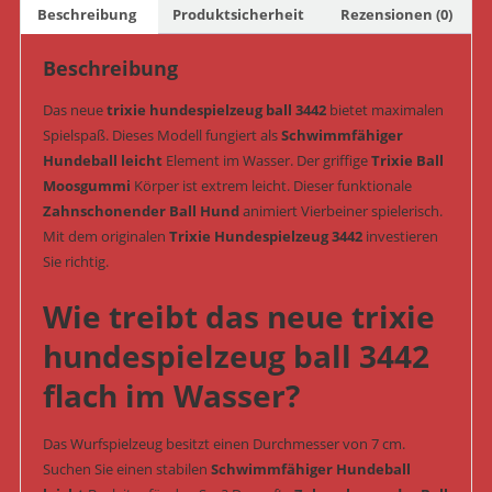
Beschreibung
Produktsicherheit
Rezensionen (0)
(Art.-
Nr.
Beschreibung
3442)
Menge
Das neue
trixie hundespielzeug ball 3442
bietet maximalen
Spielspaß. Dieses Modell fungiert als
Schwimmfähiger
Hundeball leicht
Element im Wasser. Der griffige
Trixie Ball
Moosgummi
Körper ist extrem leicht. Dieser funktionale
Zahnschonender Ball Hund
animiert Vierbeiner spielerisch.
Mit dem originalen
Trixie Hundespielzeug 3442
investieren
Sie richtig.
Wie treibt das neue trixie
hundespielzeug ball 3442
flach im Wasser?
Das Wurfspielzeug besitzt einen Durchmesser von 7 cm.
Suchen Sie einen stabilen
Schwimmfähiger Hundeball