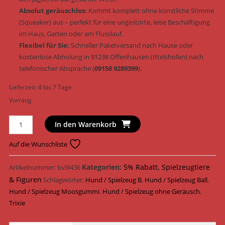
Absolut geräuschlos:
Kommt komplett ohne künstliche Stimme
(Squeaker) aus – perfekt für eine ungestörte, leise Beschäftigung
im Haus, Garten oder am Flusslauf.
Flexibel für Sie:
Schneller Paketversand nach Hause oder
kostenlose Abholung in 91238 Offenhausen (Ittelshofen) nach
telefonischer Absprache (
09158 9289399
).
Lieferzeit:
4 bis 7 Tage
Vorrätig
Trixie
In den Warenkorb
Hundespielzeug
Ball
Auf die Wunschliste
Moosgummi
schwimmfähig
Kategorien:
5% Rabatt
,
Spielzeugtiere
Artikelnummer:
bvl9436
&
& Figuren
Schlagwörter:
Hund / Spielzeug B
,
Hund / Spielzeug Ball
,
geräuschlos
Hund / Spielzeug Moosgummi
,
Hund / Spielzeug ohne Geräusch
,
ø
Trixie
7
cm