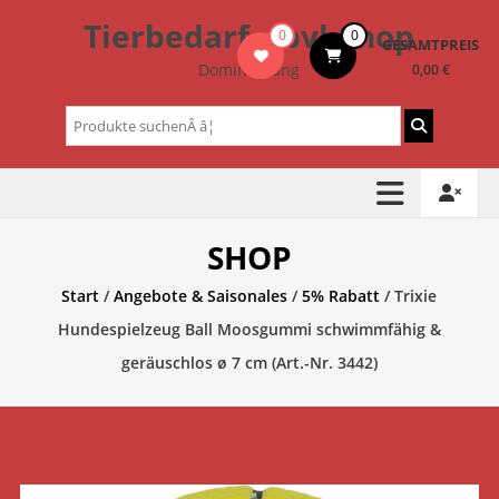
Zum
Tierbedarf – bvl-Shop
0
0
Inhalt
GESAMTPREIS
springen
Dominik Lang
0,00 €
Suchen
nach:
SHOP
Start
/
Angebote & Saisonales
/
5% Rabatt
/ Trixie
Hundespielzeug Ball Moosgummi schwimmfähig &
geräuschlos ø 7 cm (Art.-Nr. 3442)