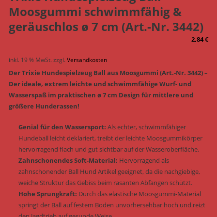
Moosgummi schwimmfähig &
geräuschlos ø 7 cm (Art.-Nr. 3442)
2,84
€
inkl. 19 % MwSt.
zzgl.
Versandkosten
Der Trixie Hundespielzeug Ball aus Moosgummi (Art.-Nr. 3442) –
Der ideale, extrem leichte und schwimmfähige Wurf- und
Wasserspaß im praktischen ø 7 cm Design für mittlere und
größere Hunderassen!
Genial für den Wassersport:
Als echter, schwimmfähiger
Hundeball leicht deklariert, treibt der leichte Moosgummikörper
hervorragend flach und gut sichtbar auf der Wasseroberfläche.
Zahnschonendes Soft-Material:
Hervorragend als
zahnschonender Ball Hund Artikel geeignet, da die nachgiebige,
weiche Struktur das Gebiss beim rasanten Abfangen schützt.
Hohe Sprungkraft:
Durch das elastische Moosgummi-Material
springt der Ball auf festem Boden unvorhersehbar hoch und reizt
den Jagdtrieb auf gesunde Weise.