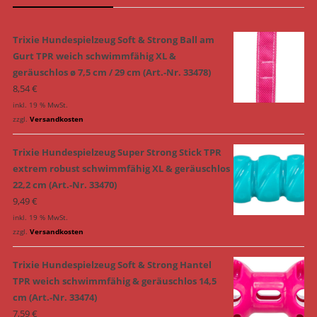
Trixie Hundespielzeug Soft & Strong Ball am
Gurt TPR weich schwimmfähig XL &
geräuschlos ø 7,5 cm / 29 cm (Art.-Nr. 33478)
8,54
€
inkl. 19 % MwSt.
zzgl.
Versandkosten
Trixie Hundespielzeug Super Strong Stick TPR
extrem robust schwimmfähig XL & geräuschlos
22,2 cm (Art.-Nr. 33470)
9,49
€
inkl. 19 % MwSt.
zzgl.
Versandkosten
Trixie Hundespielzeug Soft & Strong Hantel
TPR weich schwimmfähig & geräuschlos 14,5
cm (Art.-Nr. 33474)
7,59
€