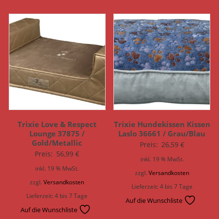
Trixie Love & Respect
Trixie Hundekissen Kissen
Lounge 37875 /
Laslo 36661 / Grau/Blau
Gold/Metallic
Preis:
26,59
€
Preis:
56,99
€
inkl. 19 % MwSt.
inkl. 19 % MwSt.
zzgl.
Versandkosten
zzgl.
Versandkosten
Lieferzeit:
4 bis 7 Tage
Lieferzeit:
4 bis 7 Tage
Auf die Wunschliste
Auf die Wunschliste