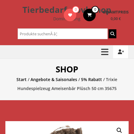
Zum
Tierbedarf – bvl-Shop
0
0
Inhalt
GESAMTPREIS
springen
Dominik Lang
0,00 €
Suchen
nach:
SHOP
Start
/
Angebote & Saisonales
/
5% Rabatt
/ Trixie
Hundespielzeug Ameisenbär Plüsch 50 cm 35675