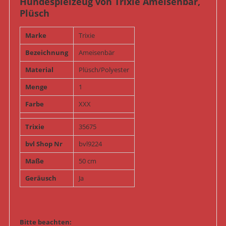
Hundespielzeug von Trixie Ameisenbär,
Plüsch
Marke
Trixie
Bezeichnung
Ameisenbär
Material
Plüsch/Polyester
Menge
1
Farbe
XXX
Trixie
35675
bvl Shop Nr
bvl9224
Maße
50 cm
Geräusch
Ja
Bitte beachten: