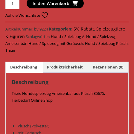
Trixie
In den Warenkorb
Hundespielzeug
Ameisenbär
Auf die Wunschliste
Plüsch
50
Kategorien:
5% Rabatt
,
Spielzeugtiere
Artikelnummer:
bvl9224
cm
& Figuren
Schlagwörter:
Hund / Spielzeug A
,
Hund / Spielzeug
35675
Ameisenbär
,
Hund / Spielzeug mit Geräusch
,
Hund / Spielzeug Plüsch
,
Menge
Trixie
Beschreibung
Produktsicherheit
Rezensionen (0)
Beschreibung
Trixie Hundespielzeug Ameisenbär aus Plüsch 35675,
Tierbedarf Online Shop
Plüsch (Polyester)
mit Geräusch