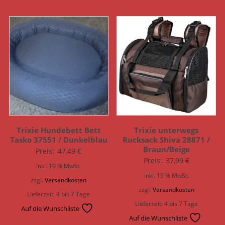
Trixie Hundebett Bett
Trixie unterwegs
Tasko 37551 / Dunkelblau
Rucksack Shiva 28871 /
Braun/Beige
Preis:
47,49
€
Preis:
37,99
€
inkl. 19 % MwSt.
inkl. 19 % MwSt.
zzgl.
Versandkosten
zzgl.
Versandkosten
Lieferzeit:
4 bis 7 Tage
Lieferzeit:
4 bis 7 Tage
Auf die Wunschliste
Auf die Wunschliste