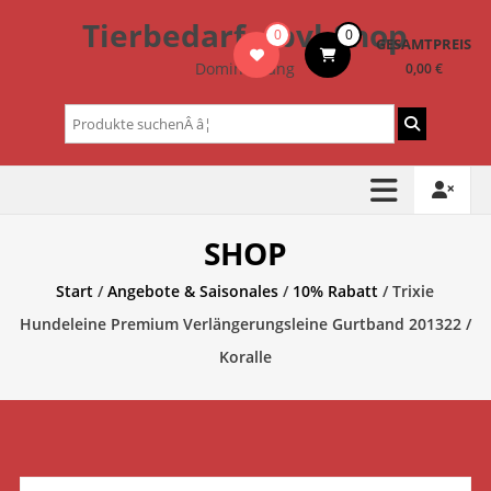
Zum
Tierbedarf – bvl-Shop
0
0
Inhalt
GESAMTPREIS
springen
Dominik Lang
0,00 €
Suchen
nach:
SHOP
Start
/
Angebote & Saisonales
/
10% Rabatt
/ Trixie
Hundeleine Premium Verlängerungsleine Gurtband 201322 /
Koralle