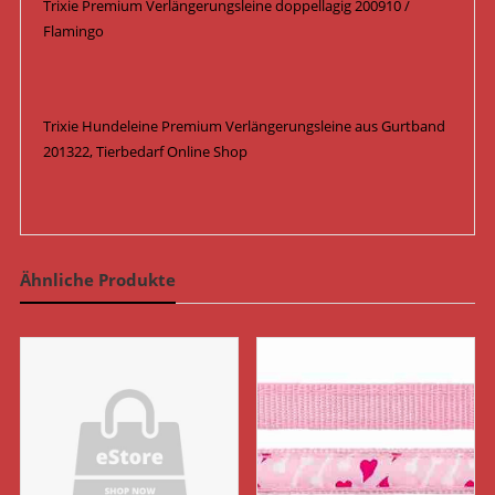
Trixie Premium Verlängerungsleine doppellagig 200910 /
Flamingo
Trixie Hundeleine Premium Verlängerungsleine aus Gurtband
201322, Tierbedarf Online Shop
Ähnliche Produkte