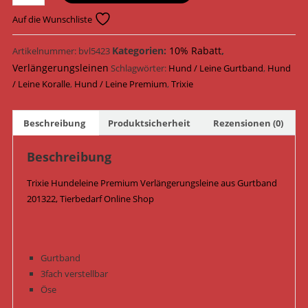
Hundeleine
Premium
Auf die Wunschliste
Verlängerungsleine
Gurtband
Kategorien:
10% Rabatt
,
Artikelnummer:
bvl5423
201322
Verlängerungsleinen
Schlagwörter:
Hund / Leine Gurtband
,
Hund
/
/ Leine Koralle
,
Hund / Leine Premium
,
Trixie
Koralle
Menge
Beschreibung
Produktsicherheit
Rezensionen (0)
Beschreibung
Trixie Hundeleine Premium Verlängerungsleine aus Gurtband
201322, Tierbedarf Online Shop
Gurtband
3fach verstellbar
Öse