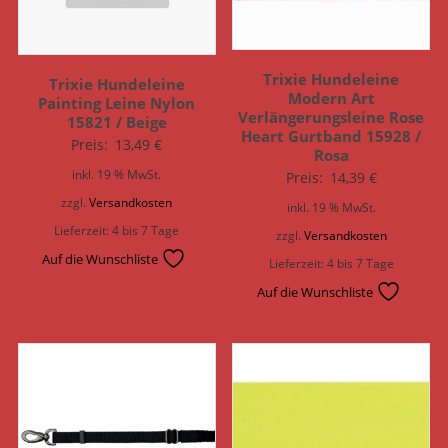
Trixie Hundeleine
Trixie Hundeleine
Modern Art
Painting Leine Nylon
Verlängerungsleine Rose
15821 / Beige
Heart Gurtband 15928 /
Preis:
13,49
€
Rosa
inkl. 19 % MwSt.
Preis:
14,39
€
zzgl.
Versandkosten
inkl. 19 % MwSt.
Lieferzeit:
4 bis 7 Tage
zzgl.
Versandkosten
Auf die Wunschliste
Lieferzeit:
4 bis 7 Tage
Auf die Wunschliste