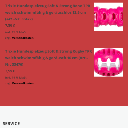
Trixie Hundespielzeug Soft & Strong Bone TPR
weich schwimmfähig & geräuschlos 12,5 cm
(Art.-Nr. 33472)
7,59
€
inkl. 19 % MwSt.
zzgl.
Versandkosten
Trixie Hundespielzeug Soft & Strong Rugby TPR
weich schwimmfähig & geräusch 10 cm (Art.-
Nr. 33476)
7,59
€
inkl. 19 % MwSt.
zzgl.
Versandkosten
SERVICE