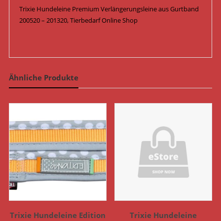
Trixie Hundeleine Premium Verlängerungsleine aus Gurtband
200520 – 201320, Tierbedarf Online Shop
Ähnliche Produkte
Trixie Hundeleine Edition
Trixie Hundeleine