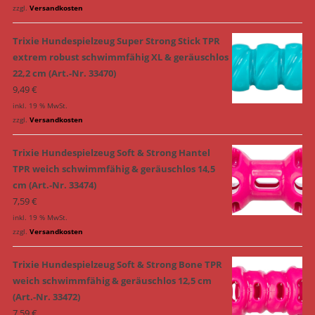
zzgl.
Versandkosten
Trixie Hundespielzeug Super Strong Stick TPR
extrem robust schwimmfähig XL & geräuschlos
22,2 cm (Art.-Nr. 33470)
9,49
€
inkl. 19 % MwSt.
zzgl.
Versandkosten
Trixie Hundespielzeug Soft & Strong Hantel
TPR weich schwimmfähig & geräuschlos 14,5
cm (Art.-Nr. 33474)
7,59
€
inkl. 19 % MwSt.
zzgl.
Versandkosten
Trixie Hundespielzeug Soft & Strong Bone TPR
weich schwimmfähig & geräuschlos 12,5 cm
(Art.-Nr. 33472)
7,59
€