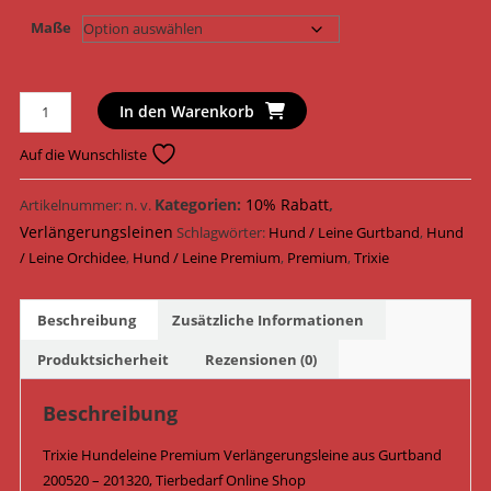
Maße
Trixie
In den Warenkorb
Hundeleine
Premium
Auf die Wunschliste
Verlängerungsleine
Gurtband
Kategorien:
10% Rabatt
,
Artikelnummer:
n. v.
200520
Verlängerungsleinen
Schlagwörter:
Hund / Leine Gurtband
,
Hund
-
/ Leine Orchidee
,
Hund / Leine Premium
,
Premium
,
Trixie
201320
/
Beschreibung
Zusätzliche Informationen
Orchidee
Menge
Produktsicherheit
Rezensionen (0)
Beschreibung
Trixie Hundeleine Premium Verlängerungsleine aus Gurtband
200520 – 201320, Tierbedarf Online Shop