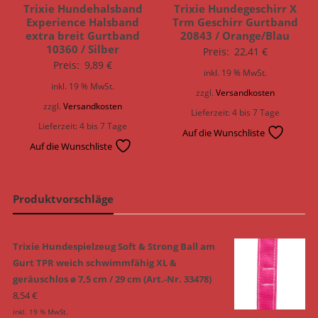
Trixie Hundehalsband
Trixie Hundegeschirr X
Experience Halsband
Trm Geschirr Gurtband
extra breit Gurtband
20843 / Orange/Blau
10360 / Silber
Preis:
22,41
€
Preis:
9,89
€
inkl. 19 % MwSt.
inkl. 19 % MwSt.
zzgl.
Versandkosten
zzgl.
Versandkosten
Lieferzeit:
4 bis 7 Tage
Lieferzeit:
4 bis 7 Tage
Auf die Wunschliste
Auf die Wunschliste
Produktvorschläge
Trixie Hundespielzeug Soft & Strong Ball am
Gurt TPR weich schwimmfähig XL &
geräuschlos ø 7,5 cm / 29 cm (Art.-Nr. 33478)
8,54
€
inkl. 19 % MwSt.