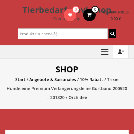
Zum
Tierbedarf – bvl-Shop
0
0
Inhalt
GESAMTPREIS
springen
Dominik Lang
0,00 €
Suchen
nach:
SHOP
Start
/
Angebote & Saisonales
/
10% Rabatt
/ Trixie
Hundeleine Premium Verlängerungsleine Gurtband 200520
– 201320 / Orchidee