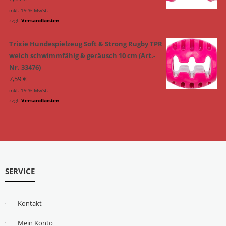
inkl. 19 % MwSt.
zzgl.
Versandkosten
Trixie Hundespielzeug Soft & Strong Rugby TPR
weich schwimmfähig & geräusch 10 cm (Art.-
Nr. 33476)
7,59
€
inkl. 19 % MwSt.
zzgl.
Versandkosten
SERVICE
Kontakt
Mein Konto