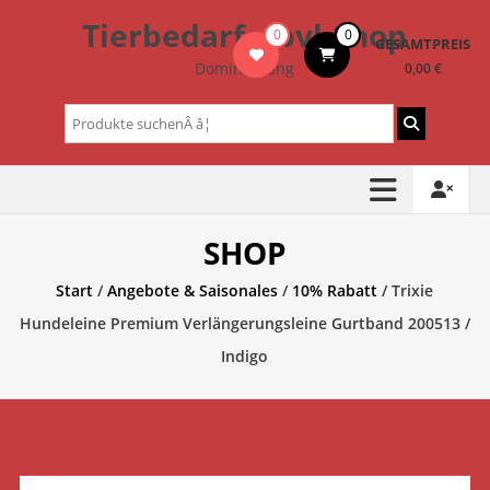
Zum
Tierbedarf – bvl-Shop
0
0
Inhalt
GESAMTPREIS
springen
Dominik Lang
0,00 €
Suchen
nach:
SHOP
Start
/
Angebote & Saisonales
/
10% Rabatt
/ Trixie
Hundeleine Premium Verlängerungsleine Gurtband 200513 /
Indigo