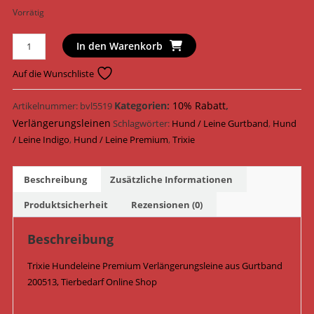
Vorrätig
Trixie
In den Warenkorb
Hundeleine
Premium
Auf die Wunschliste
Verlängerungsleine
Gurtband
Kategorien:
10% Rabatt
,
Artikelnummer:
bvl5519
200513
Verlängerungsleinen
Schlagwörter:
Hund / Leine Gurtband
,
Hund
/
/ Leine Indigo
,
Hund / Leine Premium
,
Trixie
Indigo
Menge
Beschreibung
Zusätzliche Informationen
Produktsicherheit
Rezensionen (0)
Beschreibung
Trixie Hundeleine Premium Verlängerungsleine aus Gurtband
200513, Tierbedarf Online Shop