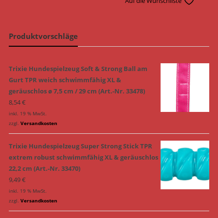
Auf die Wunschliste
Produktvorschläge
Trixie Hundespielzeug Soft & Strong Ball am
Gurt TPR weich schwimmfähig XL &
geräuschlos ø 7,5 cm / 29 cm (Art.-Nr. 33478)
8,54
€
inkl. 19 % MwSt.
zzgl.
Versandkosten
Trixie Hundespielzeug Super Strong Stick TPR
extrem robust schwimmfähig XL & geräuschlos
22,2 cm (Art.-Nr. 33470)
9,49
€
inkl. 19 % MwSt.
zzgl.
Versandkosten