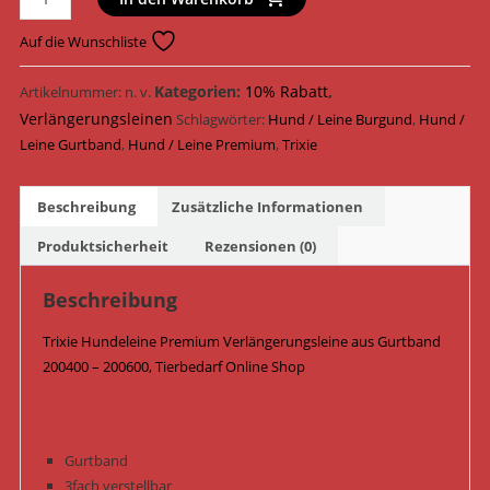
Hundeleine
Premium
Auf die Wunschliste
Verlängerungsleine
Gurtband
Kategorien:
10% Rabatt
,
Artikelnummer:
n. v.
200400
Verlängerungsleinen
Schlagwörter:
Hund / Leine Burgund
,
Hund /
-
Leine Gurtband
,
Hund / Leine Premium
,
Trixie
200600
/
Beschreibung
Zusätzliche Informationen
Burgund
Menge
Produktsicherheit
Rezensionen (0)
Beschreibung
Trixie Hundeleine Premium Verlängerungsleine aus Gurtband
200400 – 200600, Tierbedarf Online Shop
Gurtband
3fach verstellbar