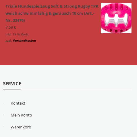
Trixie Hundespielzeug Soft & Strong Rugby TPR
weich schwimmfähig & geräusch 10 cm (Art.-
Nr. 33476)
7,59
€
inkl. 19 % MwSt.
zzgl.
Versandkosten
SERVICE
Kontakt
Mein Konto
Warenkorb