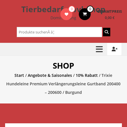
Zum
Tierbedarf – bvl-Shop
0
0
Inhalt
GESAMTPREIS
springen
Dominik Lang
0,00 €
Suchen
nach:
SHOP
Start
/
Angebote & Saisonales
/
10% Rabatt
/ Trixie
Hundeleine Premium Verlängerungsleine Gurtband 200400
– 200600 / Burgund