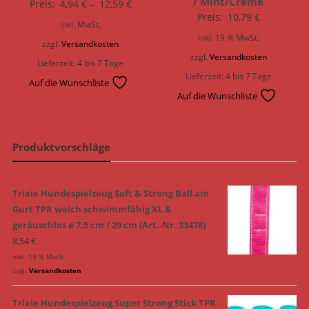
/ Mint/Creme
Preis:
4,94
€
–
12,59
€
Preis:
10,79
€
inkl. MwSt.
inkl. 19 % MwSt.
zzgl.
Versandkosten
zzgl.
Versandkosten
Lieferzeit:
4 bis 7 Tage
Lieferzeit:
4 bis 7 Tage
Auf die Wunschliste
Auf die Wunschliste
Produktvorschläge
Trixie Hundespielzeug Soft & Strong Ball am
Gurt TPR weich schwimmfähig XL &
geräuschlos ø 7,5 cm / 29 cm (Art.-Nr. 33478)
8,54
€
inkl. 19 % MwSt.
zzgl.
Versandkosten
Trixie Hundespielzeug Super Strong Stick TPR