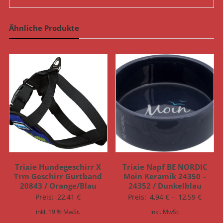
Ähnliche Produkte
Trixie Hundegeschirr X
Trixie Napf BE NORDIC
Trm Geschirr Gurtband
Moin Keramik 24350 –
20843 / Orange/Blau
24352 / Dunkelblau
Preis:
22,41
€
Preis:
4,94
€
–
12,59
€
inkl. 19 % MwSt.
inkl. MwSt.