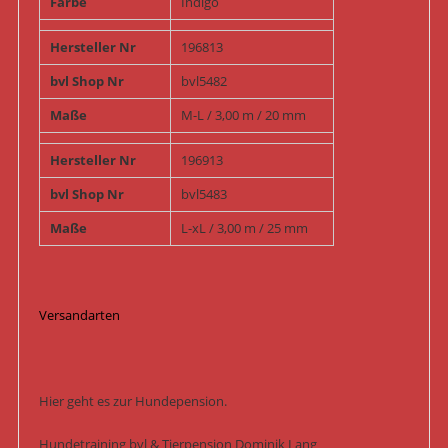
Farbe
Indigo
Hersteller Nr
196813
bvl Shop Nr
bvl5482
Maße
M-L / 3,00 m / 20 mm
Hersteller Nr
196913
bvl Shop Nr
bvl5483
Maße
L-xL / 3,00 m / 25 mm
Versandarten
Hier geht es zur Hundepension.
Hundetraining bvl & Tierpension Dominik Lang