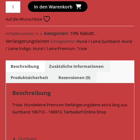
Trixie
In den Warenkorb
Hundeleine
Premium
Auf die Wunschliste
Verlängerungsleine
extra
Kategorien:
10% Rabatt
,
Artikelnummer:
n. v.
lang
Verlängerungsleinen
Schlagwörter:
Hund / Leine Gurtband
,
Hund
Gurtband
/ Leine Indigo
,
Hund / Leine Premium
,
Trixie
196713
-
Beschreibung
Zusätzliche Informationen
196913
/
Produktsicherheit
Rezensionen (0)
Indigo
Menge
Beschreibung
Trixie Hundeleine Premium Verlängerungsleine extra lang aus
Gurtband 196713 – 196913, Tierbedarf Online Shop
Gurtband