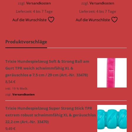
zzgl.
Versandkosten
zzgl.
Versandkosten
Lieferzeit:
4 bis 7 Tage
Lieferzeit:
4 bis 7 Tage
Auf die Wunschliste
Auf die Wunschliste
Produktvorschläge
Trixie Hundespielzeug Soft & Strong Ball am
Gurt TPR weich schwimmfähig XL &
geräuschlos ø 7,5 cm / 29 cm (Art.-Nr. 33478)
8,54
€
inkl. 19 % MwSt.
zzgl.
Versandkosten
Trixie Hundespielzeug Super Strong Stick TPR
extrem robust schwimmfähig XL & geräuschlos
22,2 cm (Art.-Nr. 33470)
9,49
€