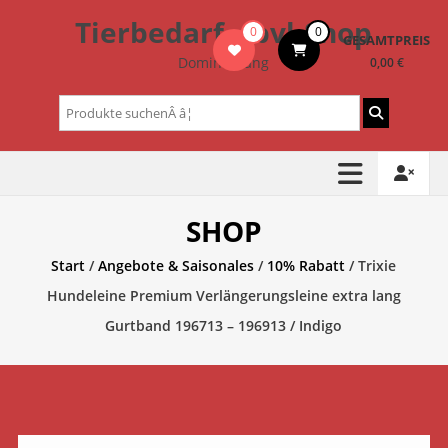
Zum
Tierbedarf – bvl-Shop
0
0
Inhalt
GESAMTPREIS
springen
Dominik Lang
0,00 €
Suchen
nach:
SHOP
Start
/
Angebote & Saisonales
/
10% Rabatt
/ Trixie
Hundeleine Premium Verlängerungsleine extra lang
Gurtband 196713 – 196913 / Indigo