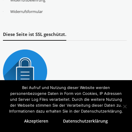
Widerrufsbelehrung
Widerrufsformular
Diese Seite ist SSL geschützt.
Bei Aufruf und Nutzung dieser Website werden
personenbezogene Daten in Form von Cookies, IP Adressen
und Server Log Files verarbeitet. Durch die weitere Nutzung
der Webseite stimmen Sie der Verarbeitung dieser Daten zu.
Informationen dazu erhalten Sie in der Datenschutzerklärung.
Akzeptieren
Datenschutzerklärung
Copyright © 2026
Tierbedarf – bvl-Shop
. Alle Rechte vorbehalten. Theme:
eStore
von ThemeGrill.
Powered by
WordPress
.