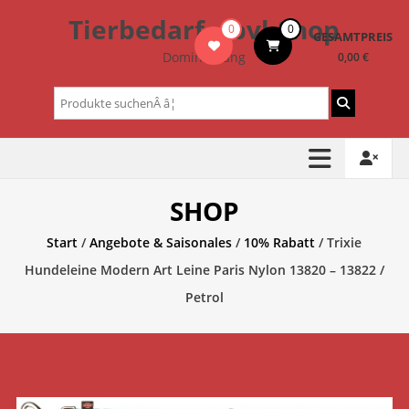
Zum
Tierbedarf – bvl-Shop
0
0
Inhalt
GESAMTPREIS
springen
Dominik Lang
0,00 €
Suchen
nach:
SHOP
Start
/
Angebote & Saisonales
/
10% Rabatt
/ Trixie
Hundeleine Modern Art Leine Paris Nylon 13820 – 13822 /
Petrol