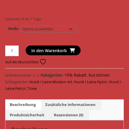
Lieferzeit:
4 bis 7 Tage
Maße
Trixie
In den Warenkorb
Hundeleine
Modern
Auf die Wunschliste
Art
Leine
Kategorien:
10% Rabatt
,
Kurzleinen
Artikelnummer:
n. v.
Paris
Schlagwörter:
Hund / Leine Modern Art
,
Hund / Leine Nylon
,
Hund /
Nylon
Leine Petrol
,
Trixie
13820
-
Beschreibung
Zusätzliche Informationen
13822
/
Produktsicherheit
Rezensionen (0)
Petrol
Menge