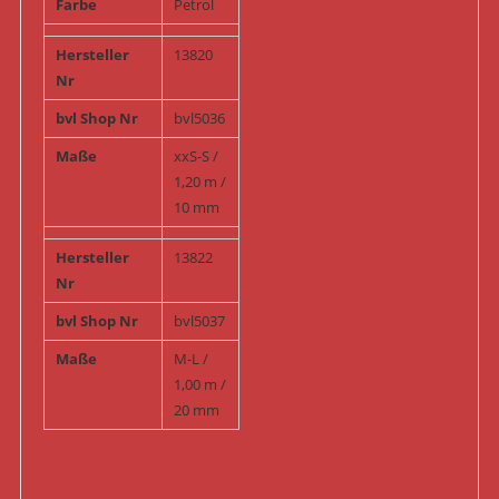
Farbe
Petrol
Hersteller
13820
Nr
bvl Shop Nr
bvl5036
Maße
xxS-S /
1,20 m /
10 mm
Hersteller
13822
Nr
bvl Shop Nr
bvl5037
Maße
M-L /
1,00 m /
20 mm