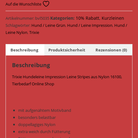
Impression
Auf die Wunschliste
Leine
Stripes
Kategorien:
10% Rabatt
,
Kurzleinen
Artikelnummer:
bvl5035
Nylon
Schlagwörter:
Hund / Leine Grün
,
Hund / Leine Impression
,
Hund /
16100
Leine Nylon
,
Trixie
/
Grün
Beschreibung
Produktsicherheit
Rezensionen (0)
Menge
Beschreibung
Trixie Hundeleine Impression Leine Stripes aus Nylon 16100,
Tierbedarf Online Shop
mit aufgenähtem Motivband
besonders belastbar
doppellagiges Nylon
extra weich durch Fütterung