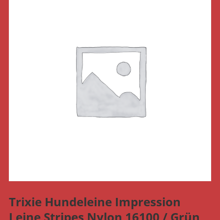
Trixie Hundeleine Impression
Leine Stripes Nylon 16100 / Grün