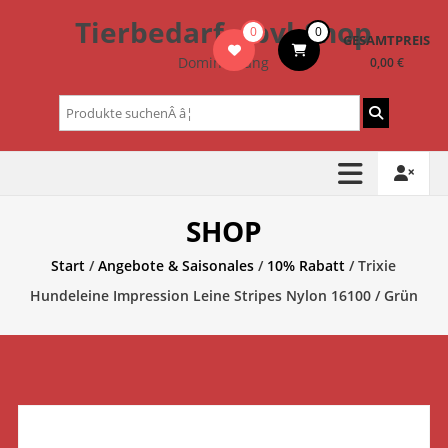
Zum
Tierbedarf – bvl-Shop
0
0
Inhalt
GESAMTPREIS
springen
Dominik Lang
0,00 €
Suchen
nach:
SHOP
Start
/
Angebote & Saisonales
/
10% Rabatt
/ Trixie
Hundeleine Impression Leine Stripes Nylon 16100 / Grün