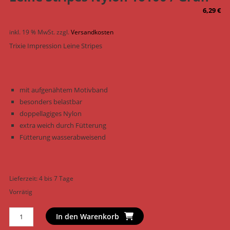
6,29
€
inkl. 19 % MwSt.
zzgl.
Versandkosten
Trixie Impression Leine Stripes
mit aufgenähtem Motivband
besonders belastbar
doppellagiges Nylon
extra weich durch Fütterung
Fütterung wasserabweisend
Lieferzeit:
4 bis 7 Tage
Vorrätig
Trixie
In den Warenkorb
Hundeleine