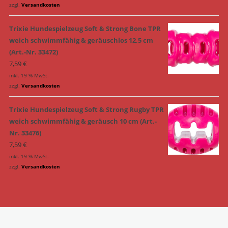
zzgl.
Versandkosten
Trixie Hundespielzeug Soft & Strong Bone TPR
weich schwimmfähig & geräuschlos 12,5 cm
(Art.-Nr. 33472)
7,59
€
inkl. 19 % MwSt.
zzgl.
Versandkosten
Trixie Hundespielzeug Soft & Strong Rugby TPR
weich schwimmfähig & geräusch 10 cm (Art.-
Nr. 33476)
7,59
€
inkl. 19 % MwSt.
zzgl.
Versandkosten