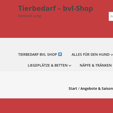
Zum
Tierbedarf – bvl-Shop
Inhalt
Su
springen
Dominik Lang
na
TIERBEDARF BVL SHOP
ALLES FÜR DEN HUND
LIEGEPLÄTZE & BETTEN
NÄPFE & TRÄNKEN
Start
/
Angebote & Saison