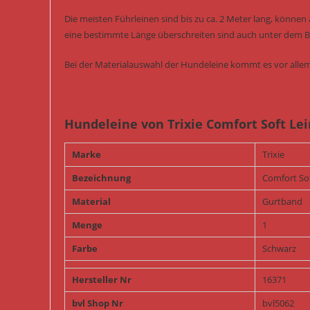
Die meisten Führleinen sind bis zu ca. 2 Meter lang, können
eine bestimmte Länge überschreiten sind auch unter dem Be
Bei der Materialauswahl der Hundeleine kommt es vor allem
Hundeleine von Trixie Comfort Soft Le
Marke
Trixie
Bezeichnung
Comfort Sof
Material
Gurtband
Menge
1
Farbe
Schwarz
Hersteller Nr
16371
bvl Shop Nr
bvl5062