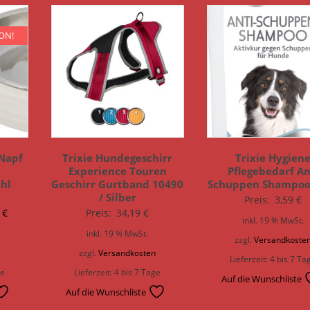
ON!
 Napf
Trixie Hundegeschirr
Trixie Hygien
Experience Touren
Pflegebedarf An
hl
Geschirr Gurtband 10490
Schuppen Shampoo
/ Silber
Preis:
3,59
€
rünglicher
Aktueller
9
€
Preis:
34,19
€
inkl. 19 % MwSt.
s
Preis
inkl. 19 % MwSt.
zzgl.
Versandkoste
ist:
n
zzgl.
Versandkosten
Lieferzeit:
4 bis 7 Ta
 €
8,99 €.
ge
Lieferzeit:
4 bis 7 Tage
Auf die Wunschliste
Auf die Wunschliste