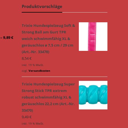
Produktvorschläge
/
Trixie Hundespielzeug Soft &
Strong Ball am Gurt TPR
–
9,89
€
weich schwimmfähig XL &
geräuschlos ø 7,5 cm / 29 cm
(Art.-Nr. 33478)
8,54
€
inkl. 19 % MwSt.
zzgl.
Versandkosten
Trixie Hundespielzeug Super
Strong Stick TPR extrem
robust schwimmfähig XL &
geräuschlos 22,2 cm (Art.-Nr.
33470)
9,49
€
inkl. 19 % MwSt.