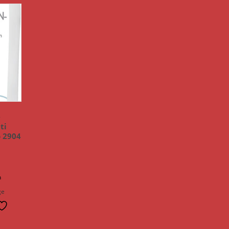
e
ti
 2904
n
ge