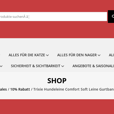
chen
ch:
ALLES FÜR DIE KATZE
ALLES FÜR DEN NAGER
AL
SICHERHEIT & SICHTBARKEIT
ANGEBOTE & SAISONAL
SHOP
ales
/
10% Rabatt
/ Trixie Hundeleine Comfort Soft Leine Gurtban