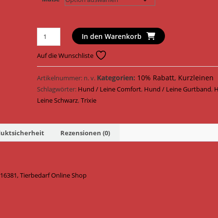
Trixie
In den Warenkorb
Hundeleine
Comfort
Auf die Wunschliste
Soft
Leine
Kategorien:
10% Rabatt
,
Kurzleinen
Artikelnummer:
n. v.
Gurtband
Schlagwörter:
Hund / Leine Comfort
,
Hund / Leine Gurtband
,
H
16371
Leine Schwarz
,
Trixie
-
16381
uktsicherheit
Rezensionen (0)
/
Schwarz
Menge
 16381, Tierbedarf Online Shop