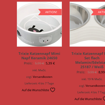
AKTION!
AKTI
Trixie Katzennapf Mimi
Trixie Katzennapf
Napf Keramik 24650
Set flach
Melamin/Edelsta
Ursprünglicher
Aktueller
Preis:
5,99
€
5,39
€
25187 / Weiß
Preis
Preis
inkl. MwSt.
Ursp
Preis:
9,99
€
8,9
war:
ist:
zzgl.
Versandkosten
Prei
inkl. 19 % MwSt.
5,99 €
5,39 €.
Lieferzeit:
4 bis 7 Tage
war:
zzgl.
Versandkoste
9,99
Auf die Wunschliste
Lieferzeit:
4 bis 7 Ta
Auf die Wunschliste