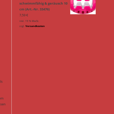
schwimmfähig & geräusch 10
cm (Art.-Nr. 33476)
7,59
€
inkl. 19 % MwSt.
zzgl.
Versandkosten
ls
nem
ssen