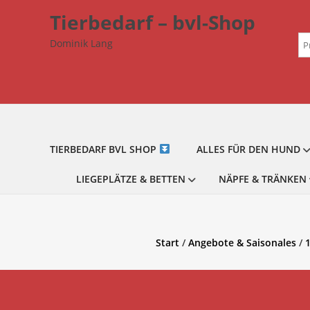
Zum
Tierbedarf – bvl-Shop
Inhalt
Su
springen
Dominik Lang
na
TIERBEDARF BVL SHOP
ALLES FÜR DEN HUND
LIEGEPLÄTZE & BETTEN
NÄPFE & TRÄNKEN
Start
/
Angebote & Saisonales
/