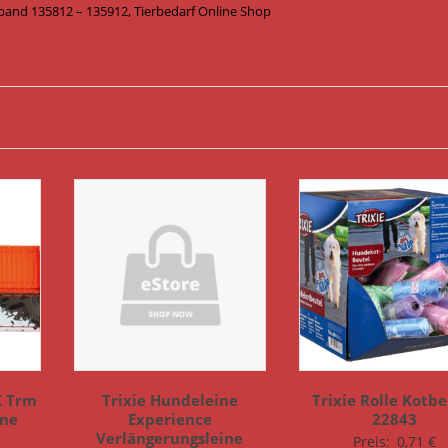
tband 135812 – 135912, Tierbedarf Online Shop
X Trm
Trixie Hundeleine
Trixie Rolle Kotbe
ine
Experience
22843
Verlängerungsleine
Preis:
0,71
€