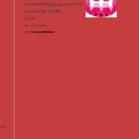
schwimmfähig & geräusch 10
cm (Art.-Nr. 33476)
7,59
€
inkl. 19 % MwSt.
zzgl.
Versandkosten
ers.