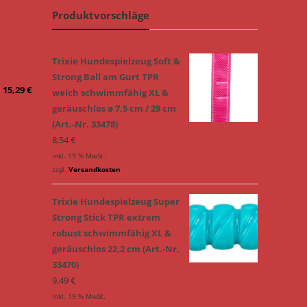
Produktvorschläge
Trixie Hundespielzeug Soft &
Strong Ball am Gurt TPR
–
15,29
€
weich schwimmfähig XL &
geräuschlos ø 7,5 cm / 29 cm
(Art.-Nr. 33478)
8,54
€
inkl. 19 % MwSt.
zzgl.
Versandkosten
Trixie Hundespielzeug Super
Strong Stick TPR extrem
robust schwimmfähig XL &
geräuschlos 22,2 cm (Art.-Nr.
33470)
9,49
€
inkl. 19 % MwSt.