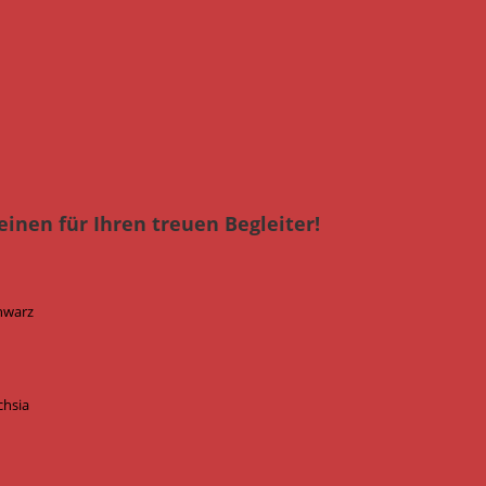
einen für Ihren treuen Begleiter!
chwarz
chsia