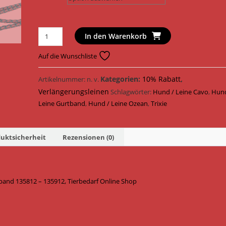
Trixie
In den Warenkorb
Hundeleine
Cavo
Auf die Wunschliste
Reflect
Verlängerungsleine
Kategorien:
10% Rabatt
,
Artikelnummer:
n. v.
Gurtband
Verlängerungsleinen
Schlagwörter:
Hund / Leine Cavo
,
Hund
135812
Leine Gurtband
,
Hund / Leine Ozean
,
Trixie
-
135912
/
uktsicherheit
Rezensionen (0)
Ozean
Menge
tband 135812 – 135912, Tierbedarf Online Shop