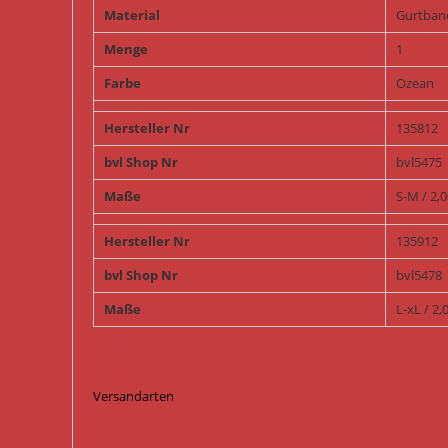
Material
Gurtban
Menge
1
Farbe
Ozean
Hersteller Nr
135812
bvl Shop Nr
bvl5475
Maße
S-M / 2,
Hersteller Nr
135912
bvl Shop Nr
bvl5478
Maße
L-xL / 2
Versandarten