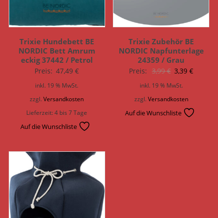
Trixie Hundebett BE
Trixie Zubehör BE
NORDIC Bett Amrum
NORDIC Napfunterlage
eckig 37442 / Petrol
24359 / Grau
Ursprünglich
Aktuell
Preis:
47,49
€
Preis:
3,99
€
3,39
€
Preis
Preis
inkl. 19 % MwSt.
inkl. 19 % MwSt.
war:
ist:
zzgl.
Versandkosten
zzgl.
Versandkosten
3,99 €
3,39 €.
Lieferzeit:
4 bis 7 Tage
Auf die Wunschliste
Auf die Wunschliste