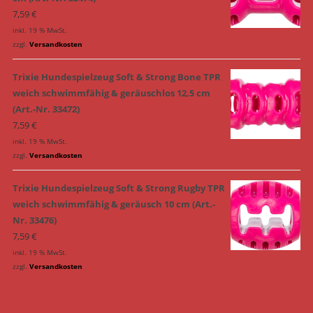
7,59
€
inkl. 19 % MwSt.
zzgl.
Versandkosten
Trixie Hundespielzeug Soft & Strong Bone TPR
weich schwimmfähig & geräuschlos 12,5 cm
(Art.-Nr. 33472)
7,59
€
inkl. 19 % MwSt.
zzgl.
Versandkosten
Trixie Hundespielzeug Soft & Strong Rugby TPR
weich schwimmfähig & geräusch 10 cm (Art.-
Nr. 33476)
7,59
€
inkl. 19 % MwSt.
zzgl.
Versandkosten