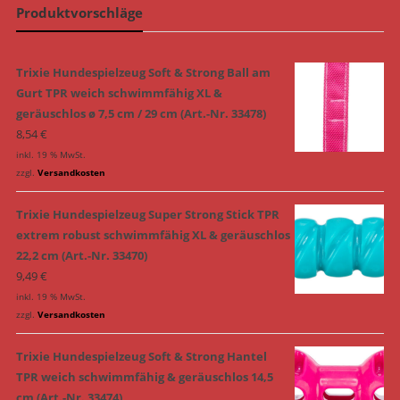
Produktvorschläge
Trixie Hundespielzeug Soft & Strong Ball am
Gurt TPR weich schwimmfähig XL &
geräuschlos ø 7,5 cm / 29 cm (Art.-Nr. 33478)
8,54
€
inkl. 19 % MwSt.
zzgl.
Versandkosten
Trixie Hundespielzeug Super Strong Stick TPR
extrem robust schwimmfähig XL & geräuschlos
22,2 cm (Art.-Nr. 33470)
9,49
€
inkl. 19 % MwSt.
zzgl.
Versandkosten
Trixie Hundespielzeug Soft & Strong Hantel
TPR weich schwimmfähig & geräuschlos 14,5
cm (Art.-Nr. 33474)