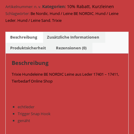
Leine
Kategorien:
10% Rabatt
,
Kurzleinen
Artikelnummer:
n. v.
Leder
Schlagwörter:
Be Nordic
,
Hund / Leine BE NORDIC
,
Hund / Leine
17401
Leder
,
Hund / Leine Sand
,
Trixie
-
17411
Beschreibung
Zusätzliche Informationen
/
Sand
Produktsicherheit
Rezensionen (0)
Menge
Beschreibung
Trixie Hundeleine BE NORDIC Leine aus Leder 17401 – 17411,
Tierbedarf Online Shop
echtleder
Trigger Snap Hook
genäht