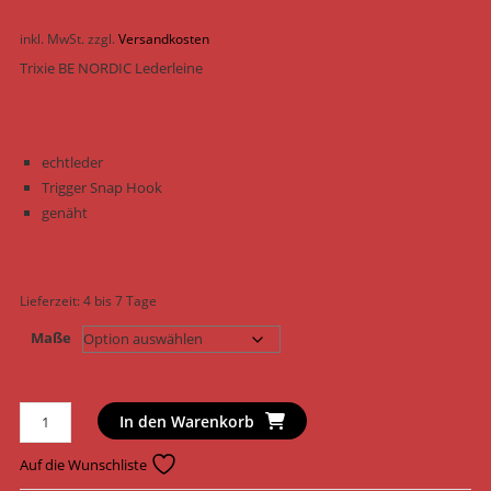
inkl. MwSt.
zzgl.
Versandkosten
Trixie BE NORDIC Lederleine
echtleder
Trigger Snap Hook
genäht
Lieferzeit:
4 bis 7 Tage
Maße
Trixie
In den Warenkorb
Hundeleine
BE
Auf die Wunschliste
NORDIC