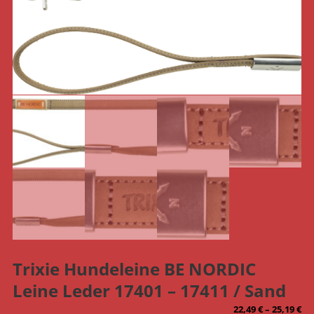
Trixie Hundeleine BE NORDIC
Leine Leder 17401 – 17411 / Sand
22,49
€
–
25,19
€