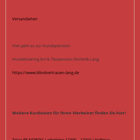
Versandarten
Hier geht es zur Hundepension.
Hundetraining bvl & Tierpension Dominik Lang
https://www.blindvertrauen-lang.de
Weitere Kurzleinen für Ihren Vierbeiner finden Sie hier!
Trixie BE NORDIC Lederleine 17400 – 17410 / Hellgrau