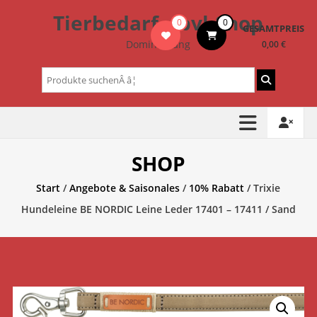
Zum
Tierbedarf – bvl-Shop
0
0
Inhalt
GESAMTPREIS
springen
Dominik Lang
0,00 €
Suchen
nach:
SHOP
Start
/
Angebote & Saisonales
/
10% Rabatt
/ Trixie
Hundeleine BE NORDIC Leine Leder 17401 – 17411 / Sand