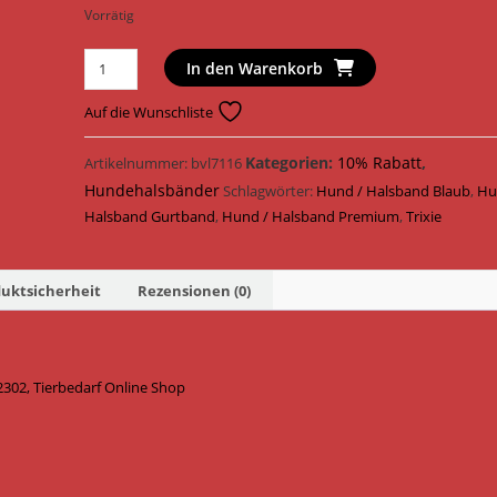
Vorrätig
Trixie
In den Warenkorb
Hundehalsband
Premium
Auf die Wunschliste
Halsband
Gurtband
Kategorien:
10% Rabatt
,
Artikelnummer:
bvl7116
202302
Hundehalsbänder
Schlagwörter:
Hund / Halsband Blaub
,
Hu
/
Halsband Gurtband
,
Hund / Halsband Premium
,
Trixie
Royalblau
Menge
uktsicherheit
Rezensionen (0)
02, Tierbedarf Online Shop