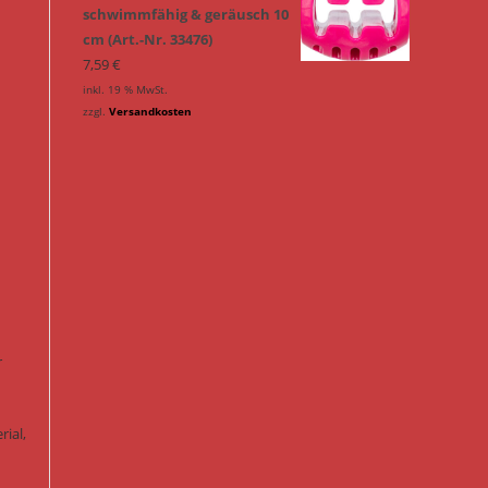
schwimmfähig & geräusch 10
cm (Art.-Nr. 33476)
7,59
€
inkl. 19 % MwSt.
zzgl.
Versandkosten
r
ial,