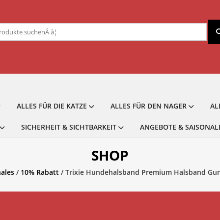
chen
ch:
ALLES FÜR DIE KATZE
ALLES FÜR DEN NAGER
AL
SICHERHEIT & SICHTBARKEIT
ANGEBOTE & SAISONAL
SHOP
ales
/
10% Rabatt
/ Trixie Hundehalsband Premium Halsband Gur