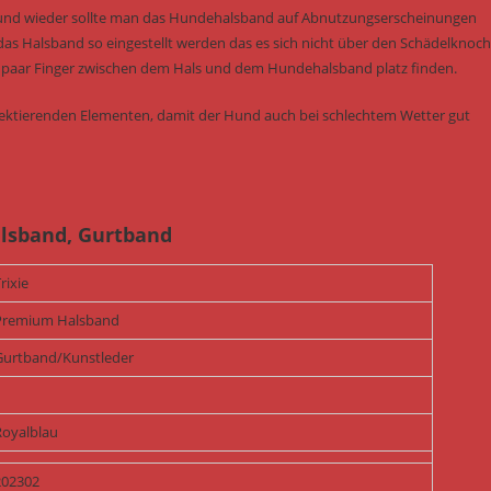
 und wieder sollte man das Hundehalsband auf Abnutzungserscheinungen
das Halsband so eingestellt werden das es sich nicht über den Schädelknoc
ein paar Finger zwischen dem Hals und dem Hundehalsband platz finden.
flektierenden Elementen, damit der Hund auch bei schlechtem Wetter gut
lsband, Gurtband
rixie
Premium Halsband
Gurtband/Kunstleder
1
Royalblau
202302