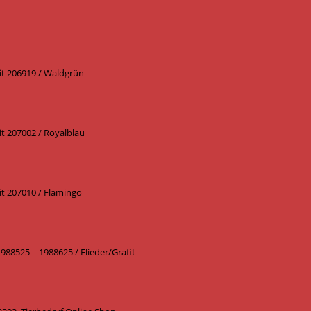
it 206919 / Waldgrün
t 207002 / Royalblau
t 207010 / Flamingo
88525 – 1988625 / Flieder/Grafit