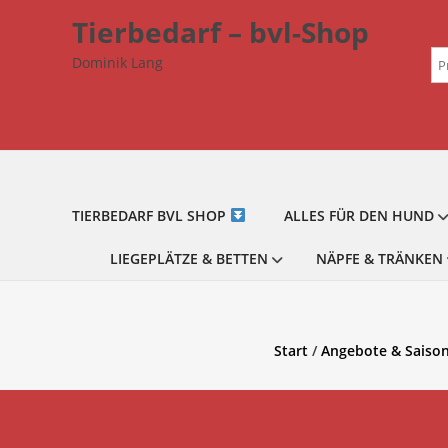
Zum
Tierbedarf – bvl-Shop
Inhalt
Su
springen
Dominik Lang
na
TIERBEDARF BVL SHOP
ALLES FÜR DEN HUND
LIEGEPLÄTZE & BETTEN
NÄPFE & TRÄNKEN
Start
/
Angebote & Saison