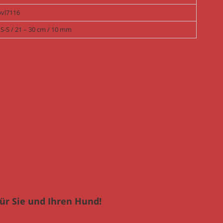
bvl7116
S-S / 21 – 30 cm / 10 mm
ür Sie und Ihren Hund!