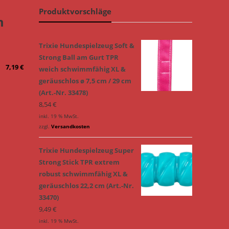
Produktvorschläge
m
Trixie Hundespielzeug Soft &
Strong Ball am Gurt TPR
7,19
€
weich schwimmfähig XL &
geräuschlos ø 7,5 cm / 29 cm
(Art.-Nr. 33478)
8,54
€
inkl. 19 % MwSt.
zzgl.
Versandkosten
Trixie Hundespielzeug Super
Strong Stick TPR extrem
robust schwimmfähig XL &
geräuschlos 22,2 cm (Art.-Nr.
33470)
9,49
€
inkl. 19 % MwSt.