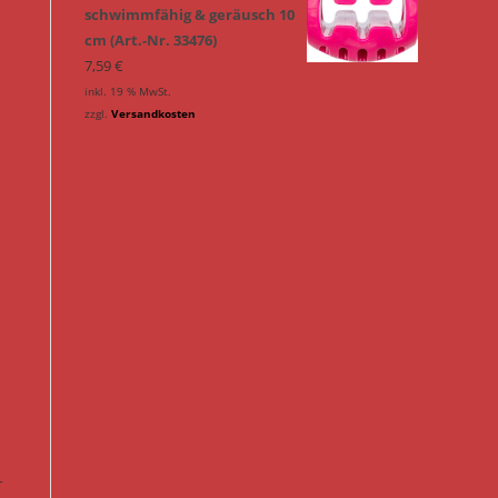
schwimmfähig & geräusch 10
cm (Art.-Nr. 33476)
7,59
€
inkl. 19 % MwSt.
zzgl.
Versandkosten
r