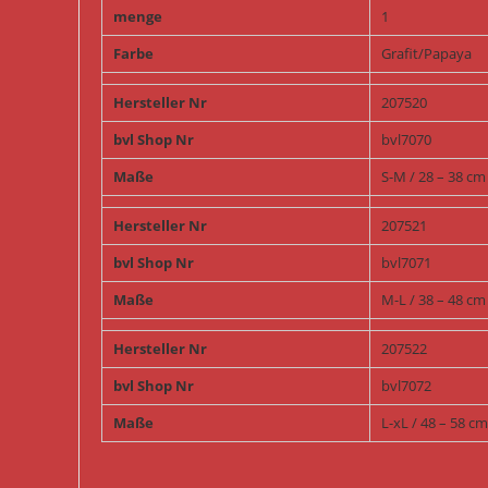
menge
1
Farbe
Grafit/Papaya
Hersteller Nr
207520
bvl Shop Nr
bvl7070
Maße
S-M / 28 – 38 c
Hersteller Nr
207521
bvl Shop Nr
bvl7071
Maße
M-L / 38 – 48 c
Hersteller Nr
207522
bvl Shop Nr
bvl7072
Maße
L-xL / 48 – 58 c