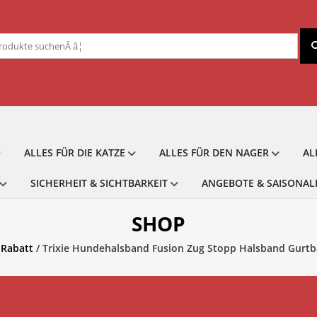
chen
ch:
ALLES FÜR DIE KATZE
ALLES FÜR DEN NAGER
AL
SICHERHEIT & SICHTBARKEIT
ANGEBOTE & SAISONAL
SHOP
 Rabatt
/ Trixie Hundehalsband Fusion Zug Stopp Halsband Gurtba