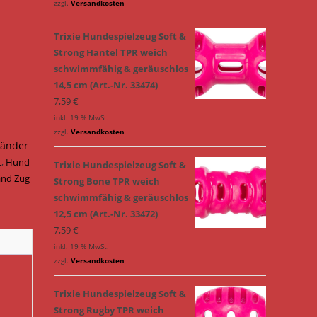
zzgl.
Versandkosten
Trixie Hundespielzeug Soft &
Strong Hantel TPR weich
schwimmfähig & geräuschlos
14,5 cm (Art.-Nr. 33474)
7,59
€
inkl. 19 % MwSt.
zzgl.
Versandkosten
änder
t
,
Hund
Trixie Hundespielzeug Soft &
and Zug
Strong Bone TPR weich
schwimmfähig & geräuschlos
12,5 cm (Art.-Nr. 33472)
7,59
€
inkl. 19 % MwSt.
zzgl.
Versandkosten
Trixie Hundespielzeug Soft &
Strong Rugby TPR weich