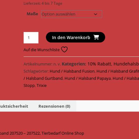
Lieferzeit:
4 bis 7 Tage
Maße
Trixie
In den Warenkorb
Hundehalsband
Fusion
Auf die Wunschliste
Zug
Stopp
Kategorien:
10% Rabatt
,
Hundehalsb
Artikelnummer:
n. v.
Halsband
Schlagwörter:
Hund / Halsband Fusion
,
Hund / Halsband Grafi
Gurtband
/ Halsband Gurtband
,
Hund / Halsband Papaya
,
Hund / Halsb
207520
Stopp
,
Trixie
-
207522
uktsicherheit
Rezensionen (0)
/
Grafit/Papaya
Menge
and 207520 – 207522, Tierbedarf Online Shop