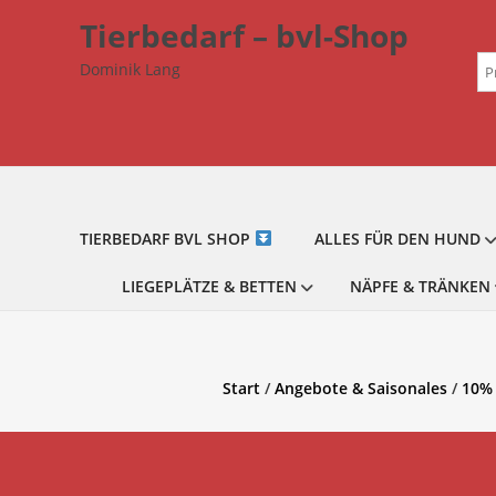
Zum
Tierbedarf – bvl-Shop
Inhalt
Su
springen
Dominik Lang
na
TIERBEDARF BVL SHOP
ALLES FÜR DEN HUND
LIEGEPLÄTZE & BETTEN
NÄPFE & TRÄNKEN
Start
/
Angebote & Saisonales
/
10%