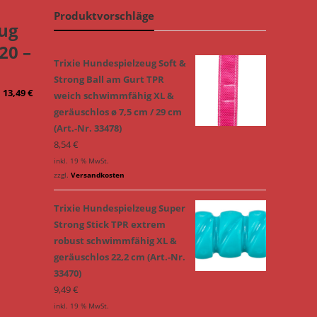
Produktvorschläge
Zug
20 –
Trixie Hundespielzeug Soft &
Strong Ball am Gurt TPR
–
13,49
€
weich schwimmfähig XL &
geräuschlos ø 7,5 cm / 29 cm
(Art.-Nr. 33478)
8,54
€
inkl. 19 % MwSt.
zzgl.
Versandkosten
Trixie Hundespielzeug Super
Strong Stick TPR extrem
robust schwimmfähig XL &
geräuschlos 22,2 cm (Art.-Nr.
33470)
9,49
€
inkl. 19 % MwSt.