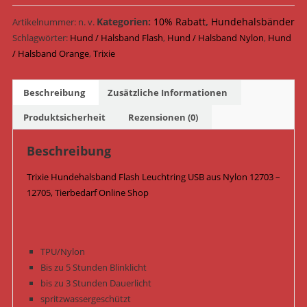
Leuchtring
USB
Kategorien:
10% Rabatt
,
Hundehalsbänder
Artikelnummer:
n. v.
Nylon
Schlagwörter:
Hund / Halsband Flash
,
Hund / Halsband Nylon
,
Hund
12703
/ Halsband Orange
,
Trixie
-
12705
Beschreibung
Zusätzliche Informationen
/
Orange
Produktsicherheit
Rezensionen (0)
Menge
Beschreibung
Trixie Hundehalsband Flash Leuchtring USB aus Nylon 12703 –
12705, Tierbedarf Online Shop
TPU/Nylon
Bis zu 5 Stunden Blinklicht
bis zu 3 Stunden Dauerlicht
spritzwassergeschützt