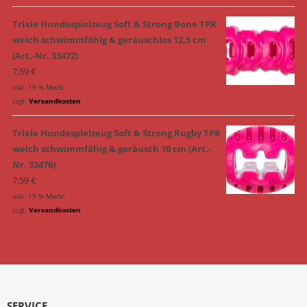
Trixie Hundespielzeug Soft & Strong Bone TPR
weich schwimmfähig & geräuschlos 12,5 cm
(Art.-Nr. 33472)
7,59
€
inkl. 19 % MwSt.
zzgl.
Versandkosten
Trixie Hundespielzeug Soft & Strong Rugby TPR
weich schwimmfähig & geräusch 10 cm (Art.-
Nr. 33476)
7,59
€
inkl. 19 % MwSt.
zzgl.
Versandkosten
SERVICE