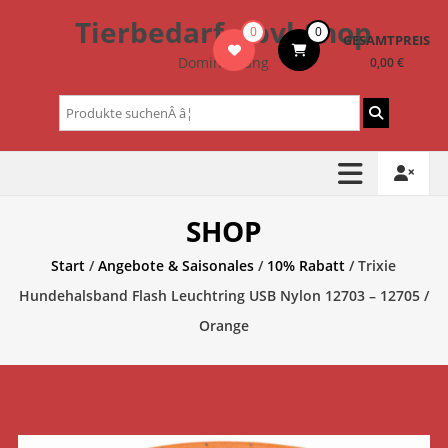
Zum
Tierbedarf – bvl-Shop
0
0
Inhalt
GESAMTPREIS
springen
Dominik Lang
0,00 €
Suchen
nach:
SHOP
Start
/
Angebote & Saisonales
/
10% Rabatt
/ Trixie
Hundehalsband Flash Leuchtring USB Nylon 12703 – 12705 /
Orange