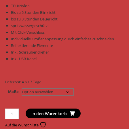
TPU/Nylon
Bis zu 5 Stunden Blinklicht
bis zu 3 Stunden Dauerlicht
spritzwassergeschützt
Mit Click-Verschluss
Individuelle Größenanpassung durch einfaches Zuschneiden
Reflektierende Elemente
Inkl. Schraubendreher
Inkl. USB-Kabel
Lieferzeit:
4 bis 7 Tage
Maße
Trixie
In den Warenkorb
Hundehalsband
Flash
Auf die Wunschliste