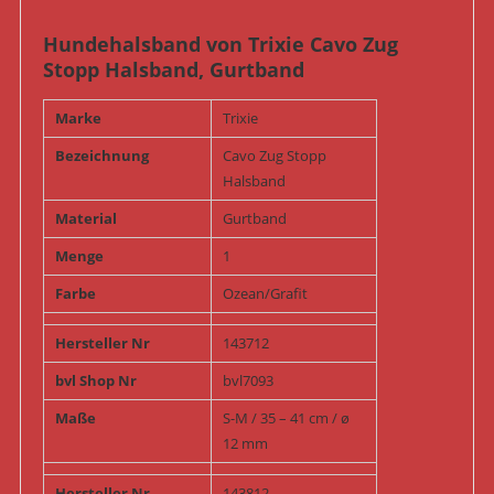
Hundehalsband von Trixie Cavo Zug
Stopp Halsband, Gurtband
Marke
Trixie
Bezeichnung
Cavo Zug Stopp
Halsband
Material
Gurtband
Menge
1
Farbe
Ozean/Grafit
Hersteller Nr
143712
bvl Shop Nr
bvl7093
Maße
S-M / 35 – 41 cm / ø
12 mm
Hersteller Nr
143812