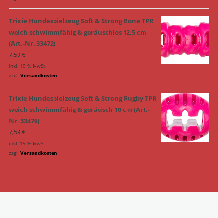
Trixie Hundespielzeug Soft & Strong Bone TPR
weich schwimmfähig & geräuschlos 12,5 cm
(Art.-Nr. 33472)
7,59
€
inkl. 19 % MwSt.
zzgl.
Versandkosten
Trixie Hundespielzeug Soft & Strong Rugby TPR
weich schwimmfähig & geräusch 10 cm (Art.-
Nr. 33476)
7,59
€
inkl. 19 % MwSt.
zzgl.
Versandkosten