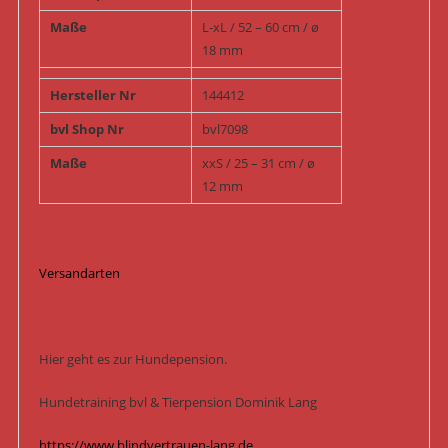
Maße
L-xL / 52 – 60 cm / ø
18 mm
Hersteller Nr
144412
bvl Shop Nr
bvl7098
Maße
xxS / 25 – 31 cm / ø
12 mm
Versandarten
Hier geht es zur Hundepension.
Hundetraining bvl & Tierpension Dominik Lang
https://www.blindvertrauen-lang.de