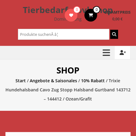
Zum
Tierbedarf – bvl-Shop
0
0
Inhalt
GESAMTPREIS
springen
Dominik Lang
0,00 €
Suchen
nach:
SHOP
Start
/
Angebote & Saisonales
/
10% Rabatt
/ Trixie
Hundehalsband Cavo Zug Stopp Halsband Gurtband 143712
– 144412 / Ozean/Grafit