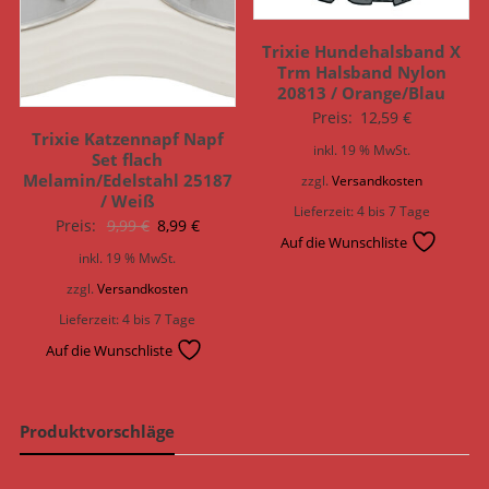
Trixie Hundehalsband X
Trm Halsband Nylon
20813 / Orange/Blau
Preis:
12,59
€
Trixie Katzennapf Napf
inkl. 19 % MwSt.
Set flach
Melamin/Edelstahl 25187
zzgl.
Versandkosten
/ Weiß
Lieferzeit:
4 bis 7 Tage
Ursprünglicher
Aktueller
Preis:
9,99
€
8,99
€
Auf die Wunschliste
Preis
Preis
inkl. 19 % MwSt.
war:
ist:
zzgl.
Versandkosten
9,99 €
8,99 €.
Lieferzeit:
4 bis 7 Tage
Auf die Wunschliste
Produktvorschläge