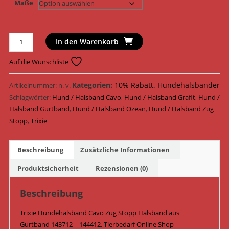
Maße
Trixie
In den Warenkorb
Hundehalsband
Cavo
Auf die Wunschliste
Zug
Stopp
Kategorien:
10% Rabatt
,
Hundehalsbänder
Artikelnummer:
n. v.
Halsband
Schlagwörter:
Hund / Halsband Cavo
,
Hund / Halsband Grafit
,
Hund /
Gurtband
Halsband Gurtband
,
Hund / Halsband Ozean
,
Hund / Halsband Zug
143712
Stopp
,
Trixie
-
144412
Beschreibung
Zusätzliche Informationen
/
Ozean/Grafit
Produktsicherheit
Rezensionen (0)
Menge
Beschreibung
Trixie Hundehalsband Cavo Zug Stopp Halsband aus
Gurtband 143712 – 144412, Tierbedarf Online Shop