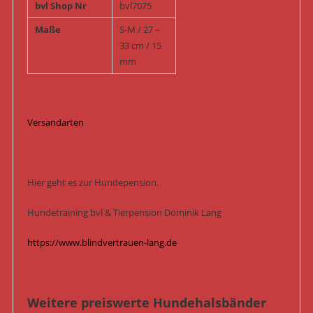
bvl Shop Nr
bvl7075
Maße
S-M / 27 –
33 cm / 15
mm
Versandarten
Hier geht es zur Hundepension.
Hundetraining bvl & Tierpension Dominik Lang
https://www.blindvertrauen-lang.de
Weitere preiswerte Hundehalsbänder