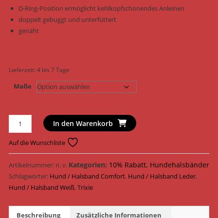
D-Ring-Position ermöglicht kehlkopfschonendes Anleinen
doppelt gebuggt und unterfüttert
genäht
Lieferzeit:
4 bis 7 Tage
Maße
Trixie
In den Warenkorb
Hundehalsband
Active
Auf die Wunschliste
Comfort
Halsband
Kategorien:
10% Rabatt
,
Hundehalsbänder
Artikelnummer:
n. v.
mit
Schlagwörter:
Hund / Halsband Comfort
,
Hund / Halsband Leder
,
Strass
Hund / Halsband Weiß
,
Trixie
Leder
19020
Beschreibung
Zusätzliche Informationen