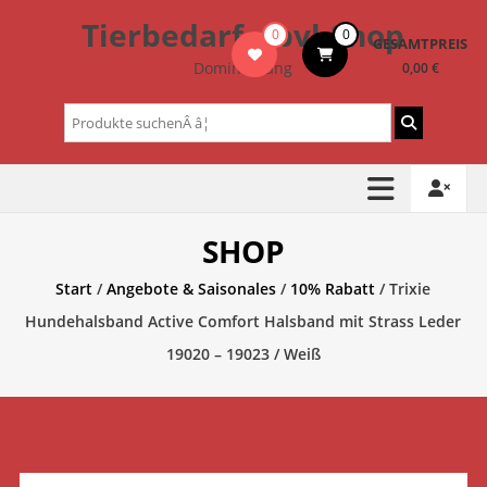
Zum
Tierbedarf – bvl-Shop
0
0
Inhalt
GESAMTPREIS
springen
Dominik Lang
0,00 €
Suchen
nach:
SHOP
Start
/
Angebote & Saisonales
/
10% Rabatt
/ Trixie
Hundehalsband Active Comfort Halsband mit Strass Leder
19020 – 19023 / Weiß