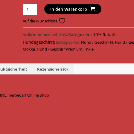
Trixie
In den Warenkorb
Hundegeschirr
Premium
Auf die Wunschliste
H
Geschirr
Kategorien:
10% Rabatt
,
Artikelnummer:
bvl13184
Gurtband
Hundegeschirre
Schlagwörter:
Hund / Geschirr H
,
Hund / Ges
204815
Mokka
,
Hund / Geschirr Premium
,
Trixie
/
Mokka
Menge
uktsicherheit
Rezensionen (0)
815, Tierbedarf Online Shop