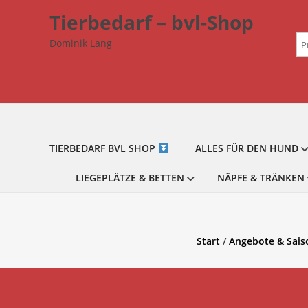
Zum
Tierbedarf – bvl-Shop
Inhalt
Su
springen
Dominik Lang
na
TIERBEDARF BVL SHOP
ALLES FÜR DEN HUND
LIEGEPLÄTZE & BETTEN
NÄPFE & TRÄNKEN
Start
/
Angebote & Sais