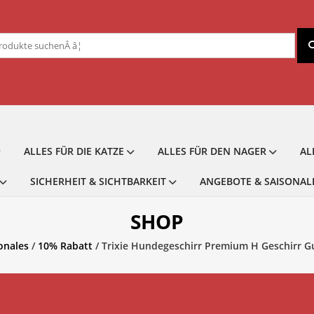
chen
ch:
ALLES FÜR DIE KATZE
ALLES FÜR DEN NAGER
AL
SICHERHEIT & SICHTBARKEIT
ANGEBOTE & SAISONAL
SHOP
onales
/
10% Rabatt
/ Trixie Hundegeschirr Premium H Geschirr 