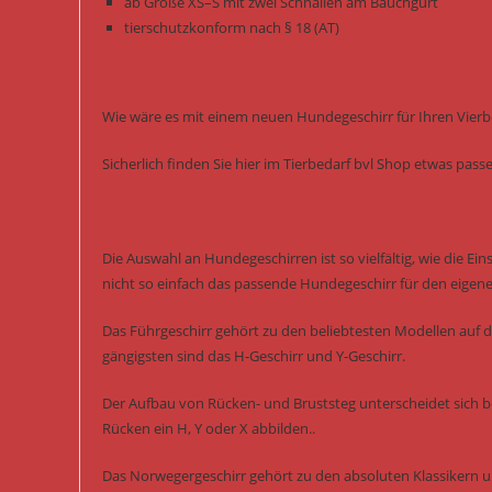
ab Größe XS–S mit zwei Schnallen am Bauchgurt
tierschutzkonform nach § 18 (AT)
Wie wäre es mit einem neuen Hundegeschirr für Ihren Vierb
Sicherlich finden Sie hier im Tierbedarf bvl Shop etwas pas
Die Auswahl an Hundegeschirren ist so vielfältig, wie die Ei
nicht so einfach das passende Hundegeschirr für den eigen
Das Führgeschirr gehört zu den beliebtesten Modellen auf 
gängigsten sind das H-Geschirr und Y-Geschirr.
Der Aufbau von Rücken- und Bruststeg unterscheidet sich b
Rücken ein H, Y oder X abbilden..
Das Norwegergeschirr gehört zu den absoluten Klassikern un