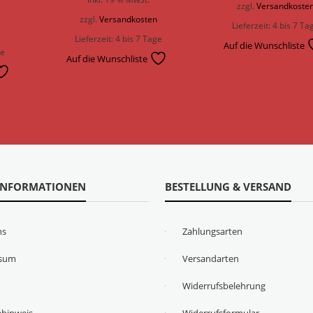
zzgl.
Versandkoste
zzgl.
Versandkosten
Lieferzeit:
4 bis 7 Ta
n
Lieferzeit:
4 bis 7 Tage
Auf die Wunschliste
ge
Auf die Wunschliste
INFORMATIONEN
BESTELLUNG & VERSAND
ns
Zahlungsarten
ssum
Versandarten
Widerrufsbelehrung
ehinweis
Widerrufsformular