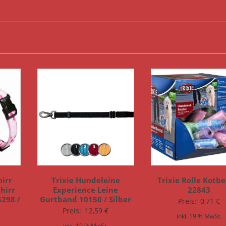
hirr
Trixie Hundeleine
Trixie Rolle Kotbe
hirr
Experience Leine
22843
5298 /
Gurtband 10150 / Silber
Preis:
0,71
€
Preis:
12,59
€
inkl. 19 % MwSt.
inkl. 19 % MwSt.