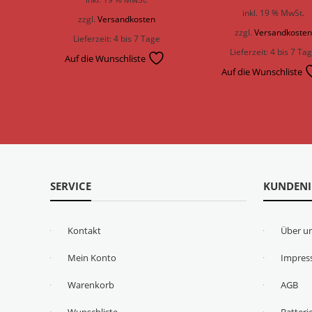
inkl. 19 % MwSt.
zzgl.
Versandkosten
zzgl.
Versandkoste
Lieferzeit:
4 bis 7 Tage
Lieferzeit:
4 bis 7 Ta
Auf die Wunschliste
Auf die Wunschliste
SERVICE
KUNDEN
Kontakt
Über u
Mein Konto
Impre
Warenkorb
AGB
Wunschliste
Batteri