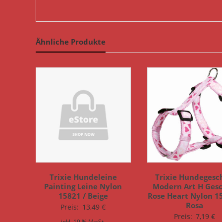
Ähnliche Produkte
Trixie Hundeleine
Trixie Hundegesc
Painting Leine Nylon
Modern Art H Gesc
15821 / Beige
Rose Heart Nylon 1
Rosa
Preis:
13,49
€
Preis:
7,19
€
inkl. 19 % MwSt.