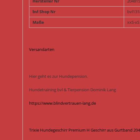
Hersteller Nr
20481
bvl Shop Nr
bvl131
Maße
xxS-xS
Versandarten
Hier geht es zur Hundepension.
Hundetraining bvl & Tierpension Dominik Lang
https://www.blindvertrauen-lang.de
Trixie Hundegeschirr Premium H Geschirr aus Gurtband 204