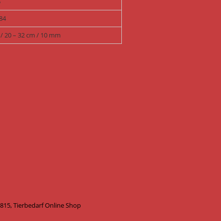
5
84
 / 20 – 32 cm / 10 mm
815, Tierbedarf Online Shop