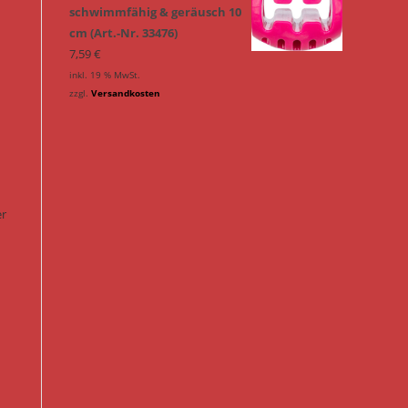
schwimmfähig & geräusch 10
cm (Art.-Nr. 33476)
7,59
€
inkl. 19 % MwSt.
zzgl.
Versandkosten
er