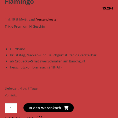
Flamingo
15,29
€
inkl. 19 % MwSt.
zzgl.
Versandkosten
Trixie Premium H Geschirr
Gurtband
Bruststeg, Nacken- und Bauchgurt stufenlos verstellbar
ab Größe XS–S mit zwei Schnallen am Bauchgurt
tierschutzkonform nach § 18 (AT)
Lieferzeit:
4 bis 7 Tage
Vorrätig
Trixie
In den Warenkorb
Hundegeschirr
Premium