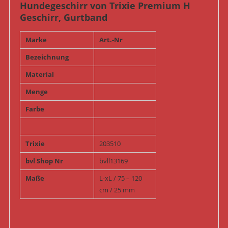
Hundegeschirr von Trixie Premium H
Geschirr, Gurtband
Marke
Art.-Nr
Bezeichnung
Material
Menge
Farbe
Trixie
203510
bvl Shop Nr
bvll13169
Maße
L-xL / 75 – 120
cm / 25 mm