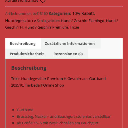
Auf die Wunschliste
H
Geschirr
Kategorien:
10% Rabatt
,
Artikelnummer:
bvl13169
Gurtband
Hundegeschirre
Schlagwörter:
Hund / Geschirr Flamingo
,
Hund /
203510
Geschirr H
,
Hund / Geschirr Premium
,
Trixie
/
Flamingo
Beschreibung
Zusätzliche Informationen
Menge
Produktsicherheit
Rezensionen (0)
Beschreibung
Trixie Hundegeschirr Premium H Geschirr aus Gurtband
203510, Tierbedarf Online Shop
Gurtband
Bruststeg, Nacken- und Bauchgurt stufenlos verstellbar
ab Größe XS–S mit zwei Schnallen am Bauchgurt