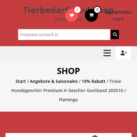
Zum
Tierbedarf – bvl-Shop
0
0
Inhalt
GESAMTPREIS
springen
Dominik Lang
0,00 €
Suchen
nach:
SHOP
Start
/
Angebote & Saisonales
/
10% Rabatt
/ Trixie
Hundegeschirr Premium H Geschirr Gurtband 203510 /
Flamingo