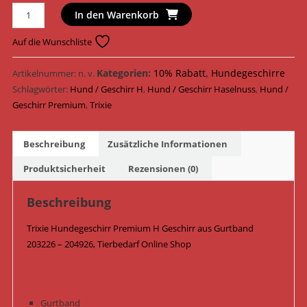
Trixie
In den Warenkorb
Hundegeschirr
Premium
Auf die Wunschliste
H
Geschirr
Kategorien:
10% Rabatt
,
Hundegeschirre
Artikelnummer:
n. v.
Gurtband
Schlagwörter:
Hund / Geschirr H
,
Hund / Geschirr Haselnuss
,
Hund /
203226
Geschirr Premium
,
Trixie
-
204926
Beschreibung
Zusätzliche Informationen
/
Haselnuss
Produktsicherheit
Rezensionen (0)
Menge
Beschreibung
Trixie Hundegeschirr Premium H Geschirr aus Gurtband
203226 – 204926, Tierbedarf Online Shop
Gurtband