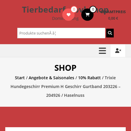
Zum
Tierbedarf – bvl-Shop
0
0
Inhalt
GESAMTPREIS
springen
Dominik Lang
0,00 €
Suchen
nach:
SHOP
Start
/
Angebote & Saisonales
/
10% Rabatt
/ Trixie
Hundegeschirr Premium H Geschirr Gurtband 203226 –
204926 / Haselnuss