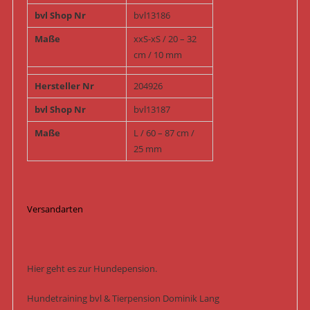
bvl Shop Nr
bvl13186
Maße
xxS-xS / 20 – 32
cm / 10 mm
Hersteller Nr
204926
bvl Shop Nr
bvl13187
Maße
L / 60 – 87 cm /
25 mm
Versandarten
Hier geht es zur Hundepension.
Hundetraining bvl & Tierpension Dominik Lang