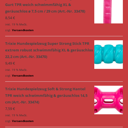
Gurt TPR weich schwimmfähig XL &
geräuschlos ø 7,5 cm / 29 cm (Art.-Nr. 33478)
8,54
€
inkl. 19 % MwSt.
zzgl.
Versandkosten
Trixie Hundespielzeug Super Strong Stick TPR
extrem robust schwimmfähig XL & geräuschlos
22,2 cm (Art.-Nr. 33470)
9,49
€
inkl. 19 % MwSt.
zzgl.
Versandkosten
Trixie Hundespielzeug Soft & Strong Hantel
TPR weich schwimmfähig & geräuschlos 14,5
cm (Art.-Nr. 33474)
7,59
€
inkl. 19 % MwSt.
zzgl.
Versandkosten