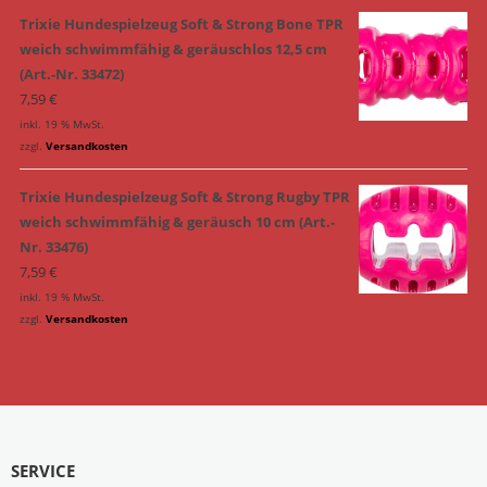
Trixie Hundespielzeug Soft & Strong Bone TPR
weich schwimmfähig & geräuschlos 12,5 cm
(Art.-Nr. 33472)
7,59
€
inkl. 19 % MwSt.
zzgl.
Versandkosten
Trixie Hundespielzeug Soft & Strong Rugby TPR
weich schwimmfähig & geräusch 10 cm (Art.-
Nr. 33476)
7,59
€
inkl. 19 % MwSt.
zzgl.
Versandkosten
SERVICE