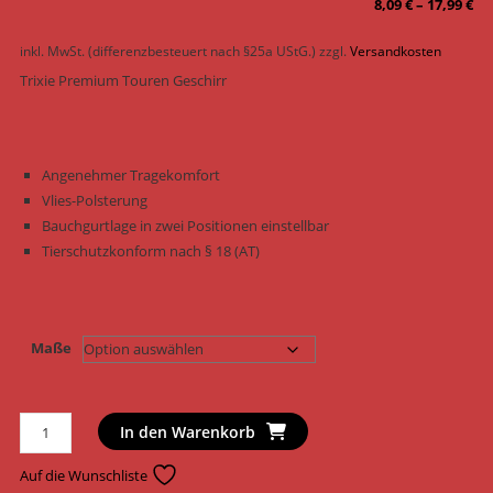
8,09
€
–
17,99
€
inkl. MwSt. (differenzbesteuert nach §25a UStG.)
zzgl.
Versandkosten
Trixie Premium Touren Geschirr
Angenehmer Tragekomfort
Vlies-Polsterung
Bauchgurtlage in zwei Positionen einstellbar
Tierschutzkonform nach § 18 (AT)
Maße
Trixie
In den Warenkorb
Hundegeschirr
Premium
Auf die Wunschliste