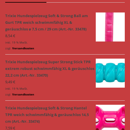
Trixie Hundespielzeug Soft & Strong Ball am
Gurt TPR weich schwimmfähig XL &
geräuschlos ø 7,5 cm / 29 cm (Art.-Nr. 33478)
8,54
€
inkl. 19 % MwSt.
zzgl.
Versandkosten
Trixie Hundespielzeug Super Strong Stick TPR
extrem robust schwimmfähig XL & geräuschlos
22,2 cm (Art.-Nr. 33470)
9,49
€
inkl. 19 % MwSt.
zzgl.
Versandkosten
Trixie Hundespielzeug Soft & Strong Hantel
TPR weich schwimmfähig & geräuschlos 14,5
cm (Art.-Nr. 33474)
7,59
€