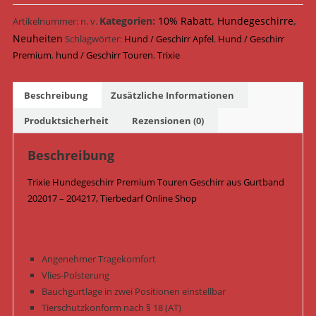
Touren
Geschirr
Kategorien:
10% Rabatt
,
Hundegeschirre
,
Artikelnummer:
n. v.
Gurtband
Neuheiten
Schlagwörter:
Hund / Geschirr Apfel
,
Hund / Geschirr
202017
Premium
,
hund / Geschirr Touren
,
Trixie
-
204217
Beschreibung
Zusätzliche Informationen
/
Apfel
Produktsicherheit
Rezensionen (0)
Menge
Beschreibung
Trixie Hundegeschirr Premium Touren Geschirr aus Gurtband
202017 – 204217, Tierbedarf Online Shop
Angenehmer Tragekomfort
Vlies-Polsterung
Bauchgurtlage in zwei Positionen einstellbar
Tierschutzkonform nach § 18 (AT)