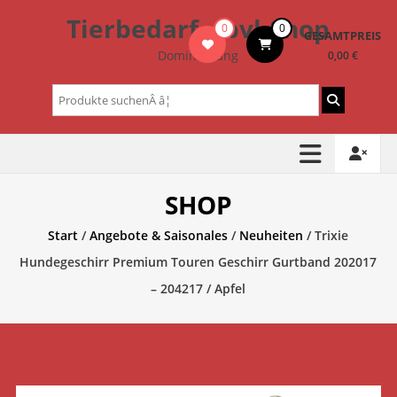
Zum
Tierbedarf – bvl-Shop
0
0
Inhalt
GESAMTPREIS
springen
Dominik Lang
0,00 €
Suchen
nach:
SHOP
Start
/
Angebote & Saisonales
/
Neuheiten
/ Trixie
Hundegeschirr Premium Touren Geschirr Gurtband 202017
– 204217 / Apfel