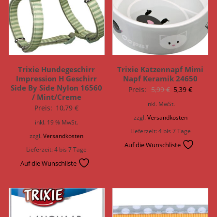
Trixie Hundegeschirr
Trixie Katzennapf Mimi
Impression H Geschirr
Napf Keramik 24650
Side By Side Nylon 16560
Ursprünglich
Aktuell
Preis:
5,99
€
5,39
€
/ Mint/Creme
Preis
Preis
inkl. MwSt.
Preis:
10,79
€
war:
ist:
zzgl.
Versandkosten
inkl. 19 % MwSt.
5,99 €
5,39 €.
Lieferzeit:
4 bis 7 Tage
zzgl.
Versandkosten
Auf die Wunschliste
Lieferzeit:
4 bis 7 Tage
Auf die Wunschliste