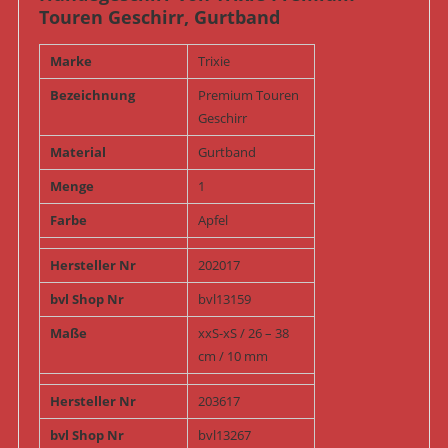
Touren Geschirr, Gurtband
Marke
Trixie
Bezeichnung
Premium Touren
Geschirr
Material
Gurtband
Menge
1
Farbe
Apfel
Hersteller Nr
202017
bvl Shop Nr
bvl13159
Maße
xxS-xS / 26 – 38
cm / 10 mm
Hersteller Nr
203617
bvl Shop Nr
bvl13267