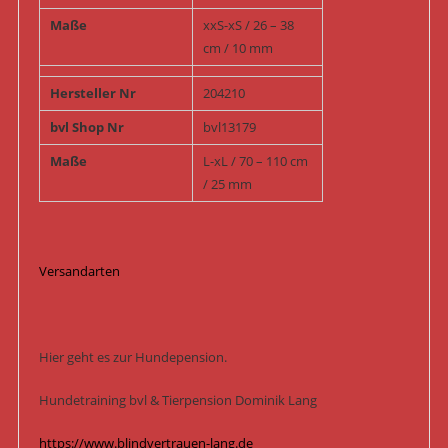
Maße
xxS-xS / 26 – 38
cm / 10 mm
Hersteller Nr
204210
bvl Shop Nr
bvl13179
Maße
L-xL / 70 – 110 cm
/ 25 mm
Versandarten
Hier geht es zur Hundepension.
Hundetraining bvl & Tierpension Dominik Lang
https://www.blindvertrauen-lang.de