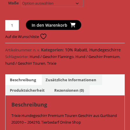
Maße
Trixie
In den Warenkorb
Hundegeschirr
Premium
Auf die Wunschliste
Touren
Geschirr
Kategorien:
10% Rabatt
,
Hundegeschirre
Artikelnummer:
n. v.
Gurtband
Schlagwörter:
Hund / Geschirr Flamingo
,
Hund / Geschirr Premium
,
202010
hund / Geschirr Touren
,
Trixie
-
204210
Beschreibung
Zusätzliche Informationen
/
Flamingo
Produktsicherheit
Rezensionen (0)
Menge
Beschreibung
Trixie Hundegeschirr Premium Touren Geschirr aus Gurtband
202010 – 204210, Tierbedarf Online Shop