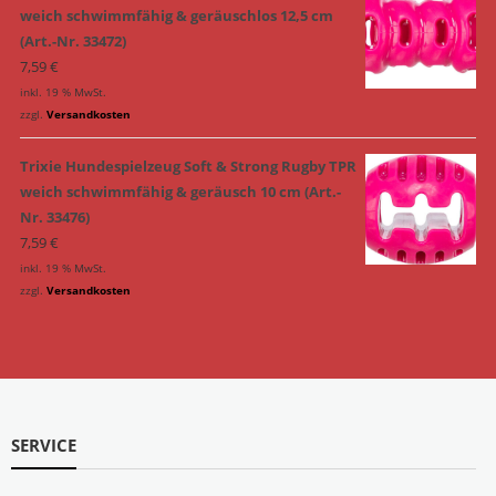
weich schwimmfähig & geräuschlos 12,5 cm
(Art.-Nr. 33472)
7,59
€
inkl. 19 % MwSt.
zzgl.
Versandkosten
Trixie Hundespielzeug Soft & Strong Rugby TPR
weich schwimmfähig & geräusch 10 cm (Art.-
Nr. 33476)
7,59
€
inkl. 19 % MwSt.
zzgl.
Versandkosten
SERVICE