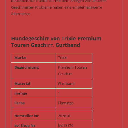
besonders für Hunde, die mit dem Anlegen von anderen
Geschirrarten Probleme haben eine empfehlenswerte
Alternative.
Hundegeschirr von Trixie Premium
Touren Geschirr, Gurtband
Marke
Trixie
Bezeichnung
Premium Touren
Geschirr
Material
Gurtband
menge
1
Farbe
Flamingo
Hersteller Nr
202010
bvl Shop Nr
bvl13174