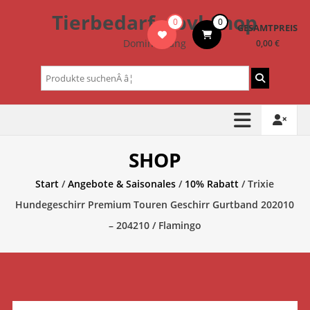
Zum
Tierbedarf – bvl-Shop
0
0
Inhalt
GESAMTPREIS
springen
Dominik Lang
0,00 €
Suchen
nach:
SHOP
Start
/
Angebote & Saisonales
/
10% Rabatt
/ Trixie
Hundegeschirr Premium Touren Geschirr Gurtband 202010
– 204210 / Flamingo