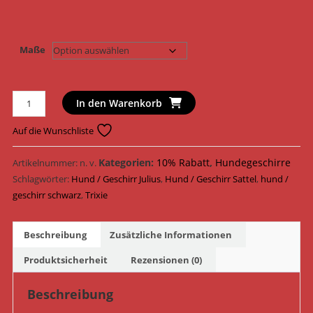
Maße
Trixie
In den Warenkorb
Hundegeschirr
Julius
Auf die Wunschliste
K9
Pure
Kategorien:
10% Rabatt
,
Hundegeschirre
Artikelnummer:
n. v.
Geschirr
Schlagwörter:
Hund / Geschirr Julius
,
Hund / Geschirr Sattel
,
hund /
Sattelgeschirr
geschirr schwarz
,
Trixie
152001
-
Beschreibung
Zusätzliche Informationen
152401
/
Produktsicherheit
Rezensionen (0)
Schwarz
Menge
Beschreibung