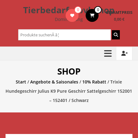
Zum
Tierbedarf – bvl-Shop
0
0
Inhalt
GESAMTPREIS
springen
Dominik Lang
0,00 €
Suchen
nach:
SHOP
Start
/
Angebote & Saisonales
/
10% Rabatt
/ Trixie
Hundegeschirr Julius K9 Pure Geschirr Sattelgeschirr 152001
– 152401 / Schwarz