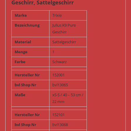
Geschirr, Sattelgeschirr
Marke
Trixie
Bezeichnung
Julius K9 Pure
Geschirr
Material
Sattelgeschirr
Menge
1
Farbe
Schwarz
Hersteller Nr
152001
bvl Shop Nr
bvl13065
Maße
xS-S / 40 – 53 cm /
22 mm
Hersteller Nr
152101
bvl Shop Nr
bvl13068