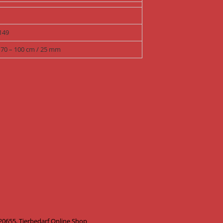
149
/ 70 – 100 cm / 25 mm
20655, Tierbedarf Online Shop