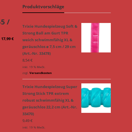
Produktvorschläge
5 /
Trixie Hundespielzeug Soft &
Strong Ball am Gurt TPR
17,99
€
weich schwimmfähig XL &
geräuschlos ø 7,5 cm / 29 cm
(Art.-Nr. 33478)
8,54
€
inkl. 19 % MwSt.
zzgl.
Versandkosten
Trixie Hundespielzeug Super
Strong Stick TPR extrem
robust schwimmfähig XL &
geräuschlos 22,2 cm (Art.-Nr.
33470)
9,49
€
inkl. 19 % MwSt.