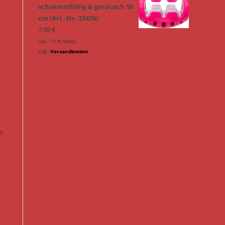
schwimmfähig & geräusch 10
cm (Art.-Nr. 33476)
7,59
€
inkl. 19 % MwSt.
zzgl.
Versandkosten
er