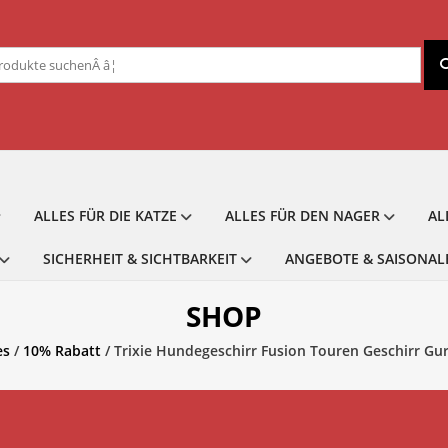
chen
ch:
ALLES FÜR DIE KATZE
ALLES FÜR DEN NAGER
AL
SICHERHEIT & SICHTBARKEIT
ANGEBOTE & SAISONAL
SHOP
es
/
10% Rabatt
/ Trixie Hundegeschirr Fusion Touren Geschirr Gu