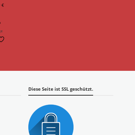
rünglicher
Aktueller
9
€
s
Preis
ist:
n
 €
8,99 €.
ge
Diese Seite ist SSL geschützt.