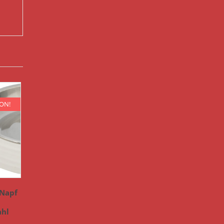
ION!
 Napf
ahl