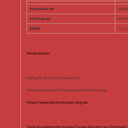
Hersteller Nr
20655
bvl Shop Nr
bvl13
Maße
L-xL 
Versandarten
Hier geht es zur Hundepension.
Hundetraining bvl & Tierpension Dominik Lang
https://www.blindvertrauen-lang.de
Trixie Hundegeschirr Fusion Touren Geschirr aus Gurtband 