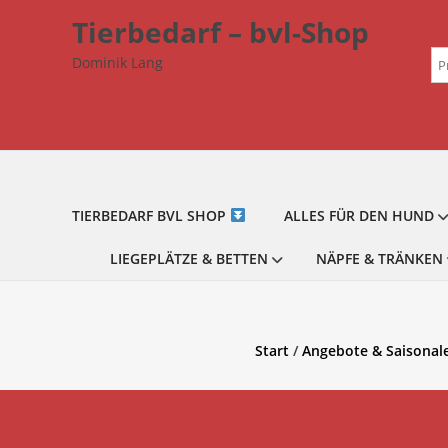
Zum
Tierbedarf – bvl-Shop
Inhalt
Su
springen
Dominik Lang
na
TIERBEDARF BVL SHOP
ALLES FÜR DEN HUND
LIEGEPLÄTZE & BETTEN
NÄPFE & TRÄNKEN
Start
/
Angebote & Saisonal