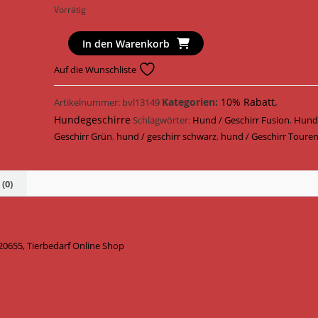
Vorrätig
Trixie
In den Warenkorb
Hundegeschirr
Auf die Wunschliste
Fusion
Touren
Kategorien:
10% Rabatt
,
Artikelnummer:
bvl13149
Geschirr
Hundegeschirre
Gurtband
Schlagwörter:
Hund / Geschirr Fusion
,
Hund
20655
Geschirr Grün
,
hund / geschirr schwarz
,
hund / Geschirr Toure
/
Schwarz/Grün
(0)
Menge
20655, Tierbedarf Online Shop