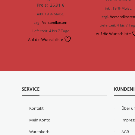
Preis:
26,91
€
inkl. 19 % MwSt.
inkl. 19 % MwSt.
zzgl.
Versandkoste
zzgl.
Versandkosten
Lieferzeit:
4 bis 7 Ta
Lieferzeit:
4 bis 7 Tage
Auf die Wunschliste
Auf die Wunschliste
SERVICE
KUNDEN
Kontakt
Über u
Mein Konto
Impre
Warenkorb
AGB