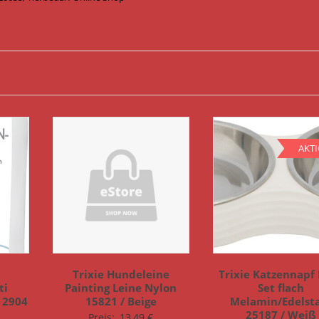
AKT
Trixie Hundeleine
Trixie Katzennapf
ti
Painting Leine Nylon
Set flach
 2904
15821 / Beige
Melamin/Edelst
25187 / Weiß
Preis:
13,49
€