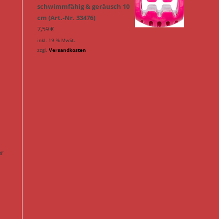
schwimmfähig & geräusch 10
cm (Art.-Nr. 33476)
7,59
€
inkl. 19 % MwSt.
zzgl.
Versandkosten
er