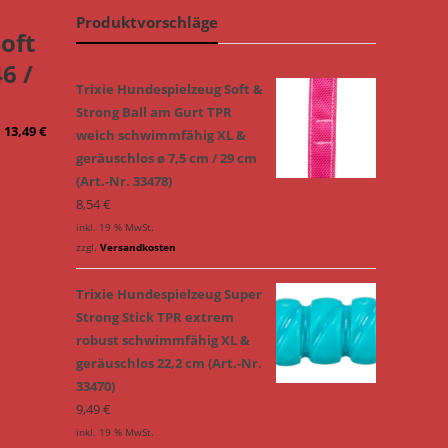
Produktvorschläge
oft
6 /
Trixie Hundespielzeug Soft &
Strong Ball am Gurt TPR
13,49
€
weich schwimmfähig XL &
geräuschlos ø 7,5 cm / 29 cm
(Art.-Nr. 33478)
8,54
€
inkl. 19 % MwSt.
zzgl.
Versandkosten
Trixie Hundespielzeug Super
Strong Stick TPR extrem
robust schwimmfähig XL &
geräuschlos 22,2 cm (Art.-Nr.
33470)
9,49
€
inkl. 19 % MwSt.