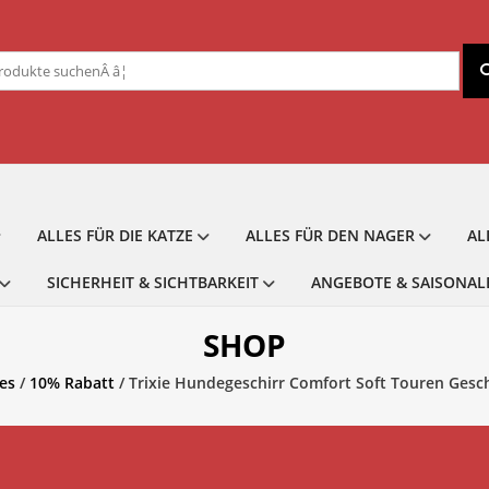
chen
ch:
ALLES FÜR DIE KATZE
ALLES FÜR DEN NAGER
AL
SICHERHEIT & SICHTBARKEIT
ANGEBOTE & SAISONAL
SHOP
es
/
10% Rabatt
/ Trixie Hundegeschirr Comfort Soft Touren Gesc