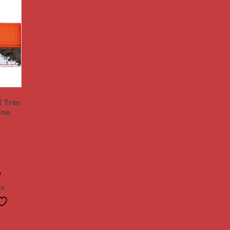
X Trm
ine
n
ge