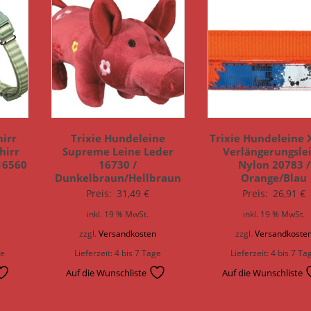
hirr
Trixie Hundeleine
Trixie Hundeleine 
hirr
Supreme Leine Leder
Verlängerungsle
16560
16730 /
Nylon 20783 /
Dunkelbraun/Hellbraun
Orange/Blau
Preis:
31,49
€
Preis:
26,91
€
inkl. 19 % MwSt.
inkl. 19 % MwSt.
n
zzgl.
Versandkosten
zzgl.
Versandkoste
ge
Lieferzeit:
4 bis 7 Tage
Lieferzeit:
4 bis 7 Ta
Auf die Wunschliste
Auf die Wunschliste