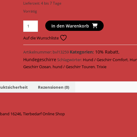
Lieferzeit:
4 bis 7 Tage
Vorrätig
Trixie
In den Warenkorb
Hundegeschirr
Comfort
Auf die Wunschliste
Soft
Touren
Kategorien:
10% Rabatt
,
Artikelnummer:
bvl13259
Geschirr
Hundegeschirre
Schlagwörter:
Hund / Geschirr Comfort
,
Hun
Gurtband
Geschirr Ozean
,
hund / Geschirr Touren
,
Trixie
16246
/
Ozean
uktsicherheit
Rezensionen (0)
Menge
tband 16246, Tierbedarf Online Shop