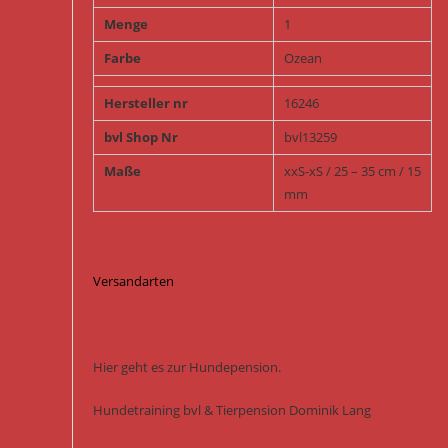
Menge
1
Farbe
Ozean
Hersteller nr
16246
bvl Shop Nr
bvl13259
Maße
xxS-xS / 25 – 35 cm / 15
mm
Versandarten
Hier geht es zur Hundepension.
Hundetraining bvl & Tierpension Dominik Lang