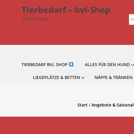
Zum
Tierbedarf – bvl-Shop
Inhalt
Su
springen
Dominik Lang
na
TIERBEDARF BVL SHOP
ALLES FÜR DEN HUND
LIEGEPLÄTZE & BETTEN
NÄPFE & TRÄNKEN
Start
/
Angebote & Saisonal