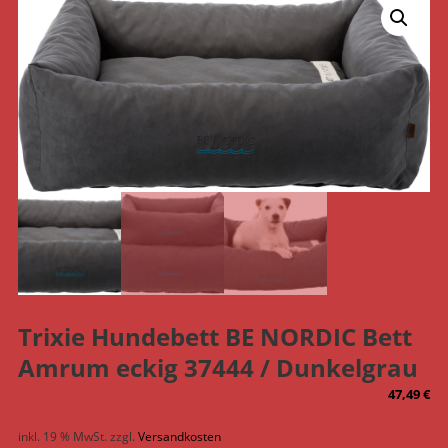
Trixie Hundebett BE NORDIC Bett
Amrum eckig 37444 / Dunkelgrau
47,49
€
inkl. 19 % MwSt.
zzgl.
Versandkosten