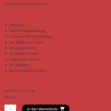
Trixie BE NORDIC Bett Amrum
Mikrofaser
Weicher Polyester-Bezug
Schaumstoffflocken-Füllung
fest integriertes Kissen
Bezug abnehmbar
Rutschfester Boden
Hergestellt in der EU
Für Allergiker
Bezug Schonwäsche 60ºC
Lieferzeit:
4 bis 7 Tage
Vorrätig
Trixie
In den Warenkorb