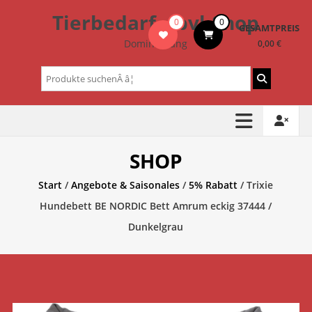
Zum
Tierbedarf – bvl-Shop
0
0
Inhalt
GESAMTPREIS
springen
Dominik Lang
0,00 €
Suchen
nach:
SHOP
Start
/
Angebote & Saisonales
/
5% Rabatt
/ Trixie
Hundebett BE NORDIC Bett Amrum eckig 37444 /
Dunkelgrau