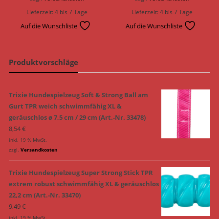
Lieferzeit:
4 bis 7 Tage
Lieferzeit:
4 bis 7 Tage
Auf die Wunschliste
Auf die Wunschliste
Produktvorschläge
Trixie Hundespielzeug Soft & Strong Ball am
Gurt TPR weich schwimmfähig XL &
geräuschlos ø 7,5 cm / 29 cm (Art.-Nr. 33478)
8,54
€
inkl. 19 % MwSt.
zzgl.
Versandkosten
Trixie Hundespielzeug Super Strong Stick TPR
extrem robust schwimmfähig XL & geräuschlos
22,2 cm (Art.-Nr. 33470)
9,49
€
inkl. 19 % MwSt.