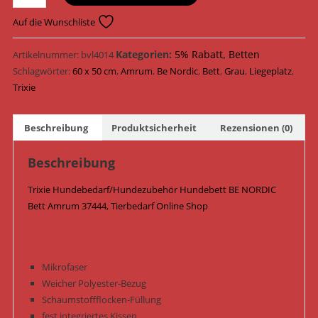
Hundebett
BE
Auf die Wunschliste
NORDIC
Bett
Kategorien:
5% Rabatt
,
Betten
Artikelnummer:
bvl4014
Amrum
Schlagwörter:
60 x 50 cm
,
Amrum
,
Be Nordic
,
Bett
,
Grau
,
Liegeplatz
,
eckig
Trixie
37444
/
Beschreibung
Produktsicherheit
Rezensionen (0)
Dunkelgrau
Menge
Beschreibung
Trixie Hundebedarf/Hundezubehör Hundebett BE NORDIC
Bett Amrum 37444, Tierbedarf Online Shop
Mikrofaser
Weicher Polyester-Bezug
Schaumstoffflocken-Füllung
fest integriertes Kissen