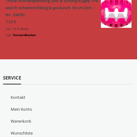
Trixie Hundespielzeug Soft & Strong Rugby TPR
weich schwimmfähig & geräusch 10 cm (Art.-
Nr. 33476)
7,59
€
inkl. 19 % MwSt.
zzgl.
Versandkosten
SERVICE
Kontakt
Mein Konto
Warenkorb
Wunschliste