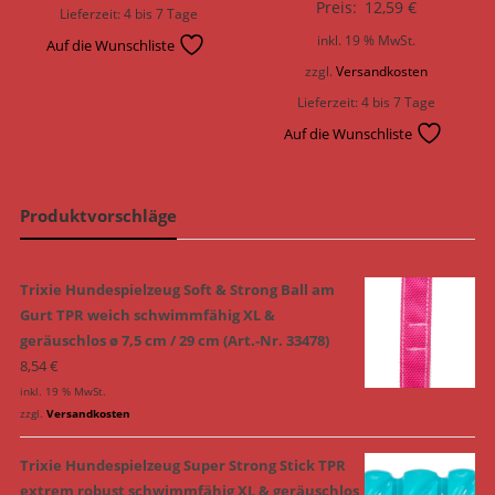
Preis:
12,59
€
Lieferzeit:
4 bis 7 Tage
inkl. 19 % MwSt.
Auf die Wunschliste
zzgl.
Versandkosten
Lieferzeit:
4 bis 7 Tage
Auf die Wunschliste
Produktvorschläge
Trixie Hundespielzeug Soft & Strong Ball am
Gurt TPR weich schwimmfähig XL &
geräuschlos ø 7,5 cm / 29 cm (Art.-Nr. 33478)
8,54
€
inkl. 19 % MwSt.
zzgl.
Versandkosten
Trixie Hundespielzeug Super Strong Stick TPR
extrem robust schwimmfähig XL & geräuschlos