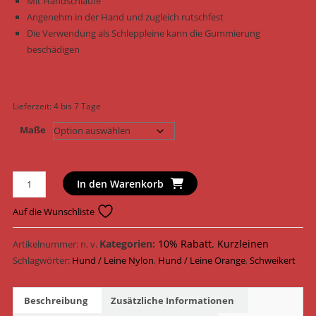
Mit Handschlaufe
Angenehm in der Hand und zugleich rutschfest
Die Verwendung als Schleppleine kann die Gummierung
beschädigen
Lieferzeit:
4 bis 7 Tage
Maße
Schweikert
In den Warenkorb
Hundeleine
gummierte
Auf die Wunschliste
Leine
mit
Kategorien:
10% Rabatt
,
Kurzleinen
Artikelnummer:
n. v.
Handschlaufe
Schlagwörter:
Hund / Leine Nylon
,
Hund / Leine Orange
,
Schweikert
Nylon
639030
Beschreibung
Zusätzliche Informationen
-