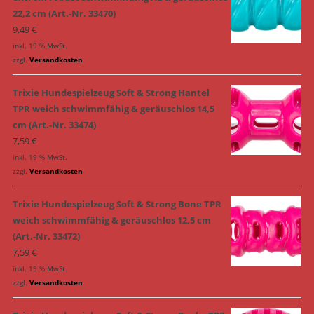
22,2 cm (Art.-Nr. 33470)
9,49
€
inkl. 19 % MwSt.
zzgl.
Versandkosten
Trixie Hundespielzeug Soft & Strong Hantel
TPR weich schwimmfähig & geräuschlos 14,5
cm (Art.-Nr. 33474)
7,59
€
inkl. 19 % MwSt.
zzgl.
Versandkosten
Trixie Hundespielzeug Soft & Strong Bone TPR
weich schwimmfähig & geräuschlos 12,5 cm
(Art.-Nr. 33472)
7,59
€
inkl. 19 % MwSt.
zzgl.
Versandkosten