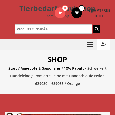
Zum
Tierbedarf – bvl-Shop
0
0
Inhalt
GESAMTPREIS
springen
Dominik Lang
0,00 €
Suchen
nach:
SHOP
Start
/
Angebote & Saisonales
/
10% Rabatt
/ Schweikert
Hundeleine gummierte Leine mit Handschlaufe Nylon
639030 – 639035 / Orange