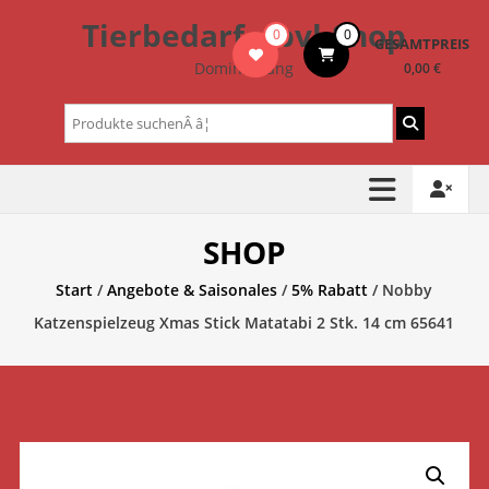
Zum
Tierbedarf – bvl-Shop
0
0
Inhalt
GESAMTPREIS
springen
Dominik Lang
0,00 €
Suchen
nach:
SHOP
Start
/
Angebote & Saisonales
/
5% Rabatt
/ Nobby
Katzenspielzeug Xmas Stick Matatabi 2 Stk. 14 cm 65641