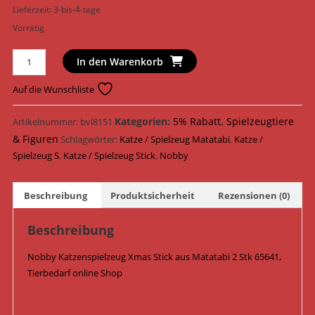
Lieferzeit:
3-bis-4-tage
Vorrätig
Nobby
In den Warenkorb
Katzenspielzeug
Xmas
Auf die Wunschliste
Stick
Matatabi
Kategorien:
5% Rabatt
,
Spielzeugtiere
Artikelnummer:
bvl8151
2
& Figuren
Schlagwörter:
Katze / Spielzeug Matatabi
,
Katze /
Stk.
Spielzeug S
,
Katze / Spielzeug Stick
,
Nobby
14
cm
Beschreibung
Produktsicherheit
Rezensionen (0)
65641
Menge
Beschreibung
Nobby Katzenspielzeug Xmas Stick aus Matatabi 2 Stk 65641,
Tierbedarf online Shop