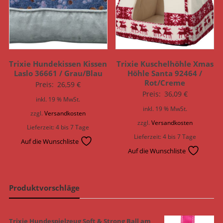
Trixie Hundekissen Kissen
Trixie Kuschelhöhle Xmas
Laslo 36661 / Grau/Blau
Höhle Santa 92464 /
Rot/Creme
Preis:
26,59
€
Preis:
36,09
€
inkl. 19 % MwSt.
inkl. 19 % MwSt.
zzgl.
Versandkosten
zzgl.
Versandkosten
Lieferzeit:
4 bis 7 Tage
Lieferzeit:
4 bis 7 Tage
Auf die Wunschliste
Auf die Wunschliste
Produktvorschläge
Trixie Hundespielzeug Soft & Strong Ball am