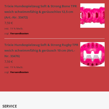
Trixie Hundespielzeug Soft & Strong Bone TPR
weich schwimmfähig & geräuschlos 12,5 cm
(Art.-Nr. 33472)
7,59
€
inkl. 19 % MwSt.
zzgl.
Versandkosten
Trixie Hundespielzeug Soft & Strong Rugby TPR
weich schwimmfähig & geräusch 10 cm (Art.-
Nr. 33476)
7,59
€
inkl. 19 % MwSt.
zzgl.
Versandkosten
SERVICE