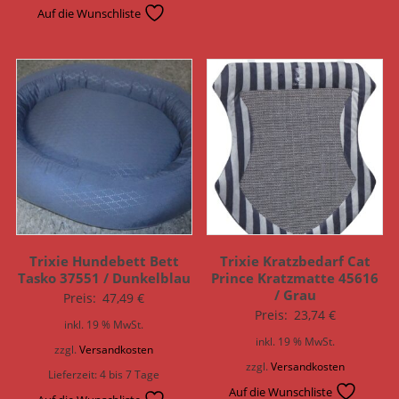
Auf die Wunschliste
Trixie Hundebett Bett
Trixie Kratzbedarf Cat
Tasko 37551 / Dunkelblau
Prince Kratzmatte 45616
/ Grau
Preis:
47,49
€
Preis:
23,74
€
inkl. 19 % MwSt.
inkl. 19 % MwSt.
zzgl.
Versandkosten
zzgl.
Versandkosten
Lieferzeit:
4 bis 7 Tage
Auf die Wunschliste