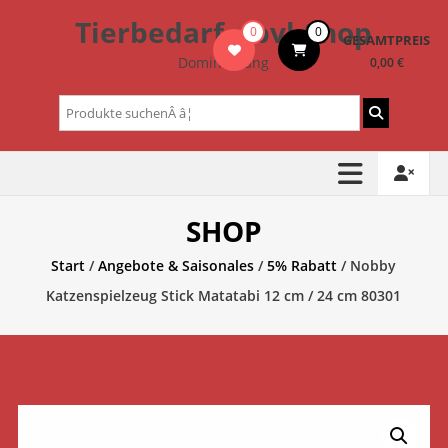
Zum
Tierbedarf – bvl-Shop
0
0
Inhalt
GESAMTPREIS
springen
Dominik Lang
0,00 €
Suchen
nach:
SHOP
Start
/
Angebote & Saisonales
/
5% Rabatt
/ Nobby
Katzenspielzeug Stick Matatabi 12 cm / 24 cm 80301