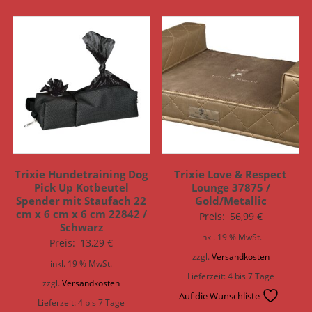
Trixie Hundetraining Dog
Trixie Love & Respect
Pick Up Kotbeutel
Lounge 37875 /
Spender mit Staufach 22
Gold/Metallic
cm x 6 cm x 6 cm 22842 /
Preis:
56,99
€
Schwarz
inkl. 19 % MwSt.
Preis:
13,29
€
zzgl.
Versandkosten
inkl. 19 % MwSt.
Lieferzeit:
4 bis 7 Tage
zzgl.
Versandkosten
Auf die Wunschliste
Lieferzeit:
4 bis 7 Tage