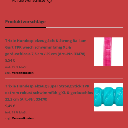
Auf die Wunschliste
Produktvorschläge
Trixie Hundespielzeug Soft & Strong Ball am
Gurt TPR weich schwimmfähig XL &
geräuschlos ø 7,5 cm / 29 cm (Art.-Nr. 33478)
8,54
€
inkl. 19 % MwSt.
zzgl.
Versandkosten
Trixie Hundespielzeug Super Strong Stick TPR
extrem robust schwimmfähig XL & geräuschlos
22,2 cm (Art.-Nr. 33470)
9,49
€
inkl. 19 % MwSt.
zzgl.
Versandkosten