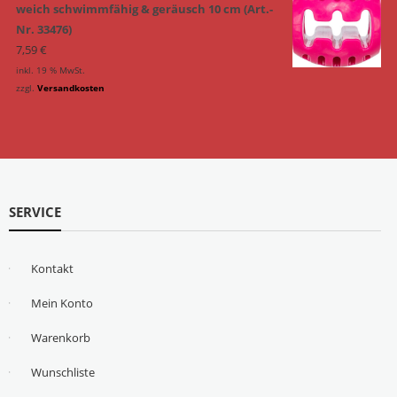
weich schwimmfähig & geräusch 10 cm (Art.-
Nr. 33476)
7,59
€
inkl. 19 % MwSt.
zzgl.
Versandkosten
SERVICE
Kontakt
Mein Konto
Warenkorb
Wunschliste