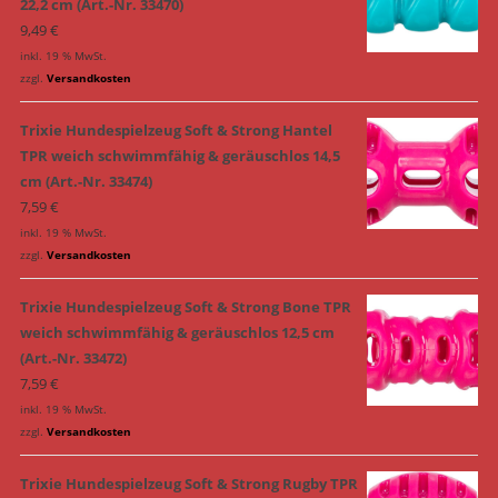
22,2 cm (Art.-Nr. 33470)
9,49
€
inkl. 19 % MwSt.
zzgl.
Versandkosten
Trixie Hundespielzeug Soft & Strong Hantel
TPR weich schwimmfähig & geräuschlos 14,5
cm (Art.-Nr. 33474)
7,59
€
inkl. 19 % MwSt.
zzgl.
Versandkosten
Trixie Hundespielzeug Soft & Strong Bone TPR
weich schwimmfähig & geräuschlos 12,5 cm
(Art.-Nr. 33472)
7,59
€
inkl. 19 % MwSt.
zzgl.
Versandkosten
Trixie Hundespielzeug Soft & Strong Rugby TPR