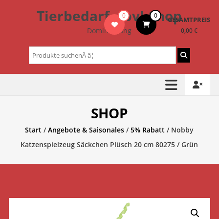
Zum
Tierbedarf – bvl-Shop
0
0
Inhalt
GESAMTPREIS
springen
Dominik Lang
0,00 €
Suchen
nach:
SHOP
Start
/
Angebote & Saisonales
/
5% Rabatt
/ Nobby
Katzenspielzeug Säckchen Plüsch 20 cm 80275 / Grün