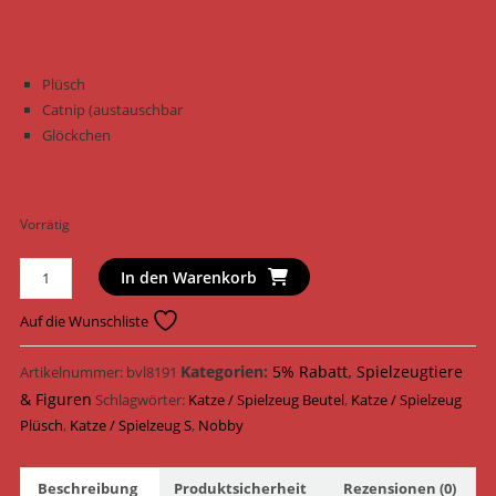
Plüsch
Catnip (austauschbar
Glöckchen
Vorrätig
Nobby
In den Warenkorb
Katzenspielzeug
Säckchen
Auf die Wunschliste
Plüsch
20
Kategorien:
5% Rabatt
,
Spielzeugtiere
Artikelnummer:
bvl8191
cm
& Figuren
Schlagwörter:
Katze / Spielzeug Beutel
,
Katze / Spielzeug
80275
Plüsch
,
Katze / Spielzeug S
,
Nobby
/
Grün
Beschreibung
Produktsicherheit
Rezensionen (0)