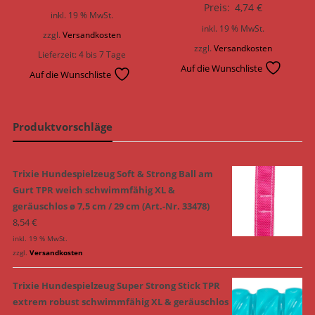
Preis:
4,74
€
inkl. 19 % MwSt.
inkl. 19 % MwSt.
zzgl.
Versandkosten
zzgl.
Versandkosten
Lieferzeit:
4 bis 7 Tage
Auf die Wunschliste
Auf die Wunschliste
Produktvorschläge
Trixie Hundespielzeug Soft & Strong Ball am
Gurt TPR weich schwimmfähig XL &
geräuschlos ø 7,5 cm / 29 cm (Art.-Nr. 33478)
8,54
€
inkl. 19 % MwSt.
zzgl.
Versandkosten
Trixie Hundespielzeug Super Strong Stick TPR
extrem robust schwimmfähig XL & geräuschlos