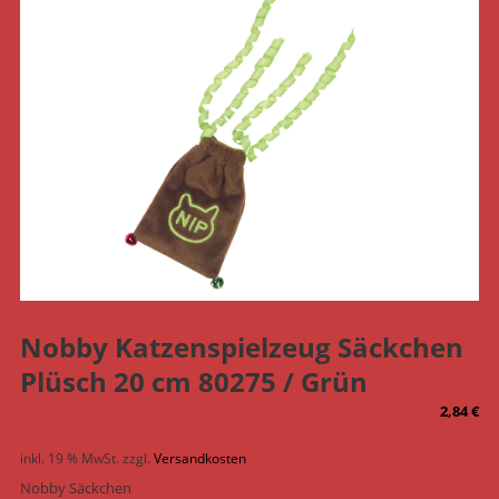
Nobby Katzenspielzeug Säckchen
Plüsch 20 cm 80275 / Grün
2,84
€
inkl. 19 % MwSt.
zzgl.
Versandkosten
Nobby Säckchen