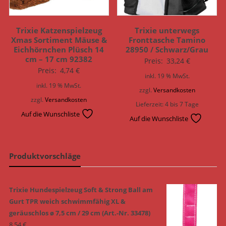
Trixie Katzenspielzeug
Trixie unterwegs
Xmas Sortiment Mäuse &
Fronttasche Tamino
Eichhörnchen Plüsch 14
28950 / Schwarz/Grau
cm – 17 cm 92382
Preis:
33,24
€
Preis:
4,74
€
inkl. 19 % MwSt.
inkl. 19 % MwSt.
zzgl.
Versandkosten
zzgl.
Versandkosten
Lieferzeit:
4 bis 7 Tage
Auf die Wunschliste
Auf die Wunschliste
Produktvorschläge
Trixie Hundespielzeug Soft & Strong Ball am
Gurt TPR weich schwimmfähig XL &
geräuschlos ø 7,5 cm / 29 cm (Art.-Nr. 33478)
8,54
€