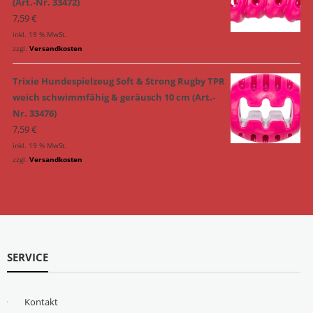
(Art.-Nr. 33472)
7,59
€
inkl. 19 % MwSt.
zzgl.
Versandkosten
Trixie Hundespielzeug Soft & Strong Rugby TPR
weich schwimmfähig & geräusch 10 cm (Art.-
Nr. 33476)
7,59
€
inkl. 19 % MwSt.
zzgl.
Versandkosten
SERVICE
Kontakt