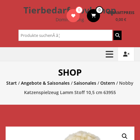
Zum
Tierbedarf – bvl-Shop
0
0
Inhalt
GESAMTPREIS
springen
Dominik Lang
0,00 €
Suchen
nach:
SHOP
Start
/
Angebote & Saisonales
/
Saisonales
/
Ostern
/ Nobby
Katzenspielzeug Lamm Stoff 10,5 cm 63955