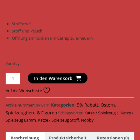
Stoffschaf
Stoff und Plüsch
Öffnung am Rücken um Catnip zu erneuern
Vorrätig
Nobby
In den Warenkorb
Katzenspielzeug
Lamm
Auf die Wunschliste
Stoff
10,5
Kategorien:
5% Rabatt
,
Ostern
,
Artikelnummer:
bvl8141
cm
Spielzeugtiere & Figuren
Schlagwörter:
Katze / Spielzeug L
,
Katze /
63955
Spielzeug Lamm
,
Katze / Spielzeug Stoff
,
Nobby
Menge
Beschreibung
Produktsicherheit
Rezensionen (0)