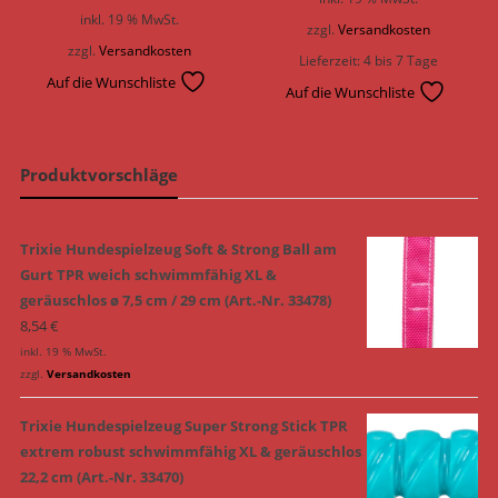
inkl. 19 % MwSt.
zzgl.
Versandkosten
zzgl.
Versandkosten
Lieferzeit:
4 bis 7 Tage
Auf die Wunschliste
Auf die Wunschliste
Produktvorschläge
Trixie Hundespielzeug Soft & Strong Ball am
Gurt TPR weich schwimmfähig XL &
geräuschlos ø 7,5 cm / 29 cm (Art.-Nr. 33478)
8,54
€
inkl. 19 % MwSt.
zzgl.
Versandkosten
Trixie Hundespielzeug Super Strong Stick TPR
extrem robust schwimmfähig XL & geräuschlos
22,2 cm (Art.-Nr. 33470)