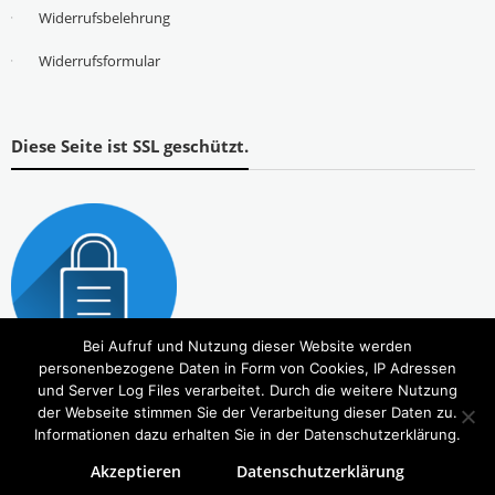
Widerrufsbelehrung
Widerrufsformular
Diese Seite ist SSL geschützt.
Bei Aufruf und Nutzung dieser Website werden
personenbezogene Daten in Form von Cookies, IP Adressen
und Server Log Files verarbeitet. Durch die weitere Nutzung
der Webseite stimmen Sie der Verarbeitung dieser Daten zu.
Informationen dazu erhalten Sie in der Datenschutzerklärung.
Akzeptieren
Datenschutzerklärung
Copyright © 2026
Tierbedarf – bvl-Shop
. Alle Rechte vorbehalten. Theme:
eStore
von ThemeGrill.
Powered by
WordPress
.