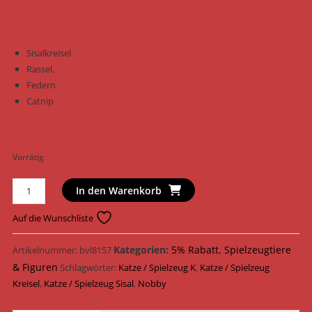
Sisalkreisel
Rassel,
Federn
Catnip
Vorrätig
Nobby
In den Warenkorb
Katzenspielzeug
Kreisel
Auf die Wunschliste
Sisal
11
Kategorien:
5% Rabatt
,
Spielzeugtiere
Artikelnummer:
bvl8157
cm
& Figuren
Schlagwörter:
Katze / Spielzeug K
,
Katze / Spielzeug
66918
Kreisel
,
Katze / Spielzeug Sisal
,
Nobby
Menge