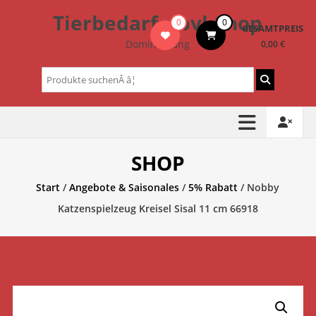
Zum
Tierbedarf – bvl-Shop
0
0
Inhalt
GESAMTPREIS
springen
Dominik Lang
0,00 €
Suchen
nach:
SHOP
Start
/
Angebote & Saisonales
/
5% Rabatt
/ Nobby
Katzenspielzeug Kreisel Sisal 11 cm 66918