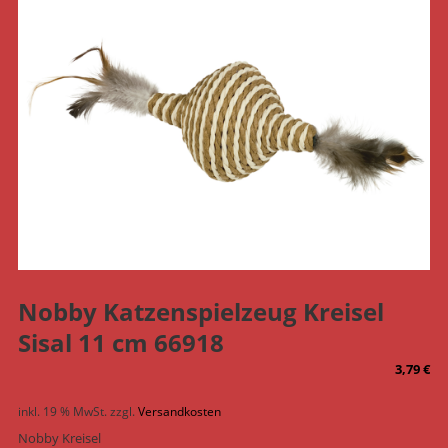
Nobby Katzenspielzeug Kreisel
Sisal 11 cm 66918
3,79
€
inkl. 19 % MwSt.
zzgl.
Versandkosten
Nobby Kreisel