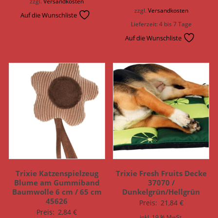
zzgl.
Versandkosten
zzgl.
Versandkosten
Auf die Wunschliste
Lieferzeit:
4 bis 7 Tage
Auf die Wunschliste
Trixie Katzenspielzeug
Trixie Fresh Fruits Decke
Blume am Gummiband
37070 /
Baumwolle 6 cm / 65 cm
Dunkelgrün/Hellgrün
45626
Preis:
21,84
€
Preis:
2,84
€
inkl. 19 % MwSt.