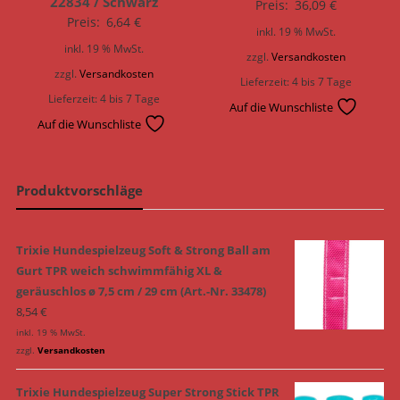
22834 / Schwarz
Preis:
36,09
€
Preis:
6,64
€
inkl. 19 % MwSt.
inkl. 19 % MwSt.
zzgl.
Versandkosten
zzgl.
Versandkosten
Lieferzeit:
4 bis 7 Tage
Lieferzeit:
4 bis 7 Tage
Auf die Wunschliste
Auf die Wunschliste
Produktvorschläge
Trixie Hundespielzeug Soft & Strong Ball am
Gurt TPR weich schwimmfähig XL &
geräuschlos ø 7,5 cm / 29 cm (Art.-Nr. 33478)
8,54
€
inkl. 19 % MwSt.
zzgl.
Versandkosten
Trixie Hundespielzeug Super Strong Stick TPR