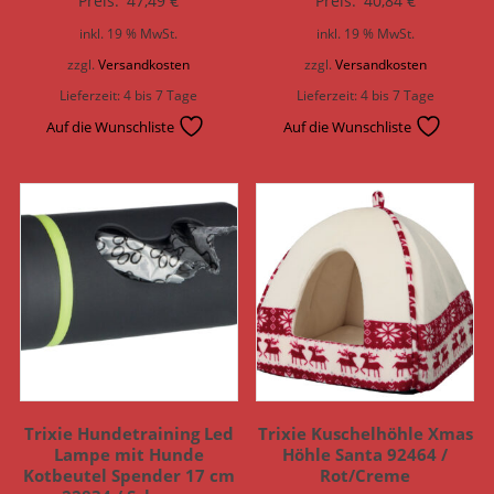
Preis:
47,49
€
Preis:
40,84
€
inkl. 19 % MwSt.
inkl. 19 % MwSt.
zzgl.
Versandkosten
zzgl.
Versandkosten
Lieferzeit:
4 bis 7 Tage
Lieferzeit:
4 bis 7 Tage
Auf die Wunschliste
Auf die Wunschliste
Trixie Hundetraining Led
Trixie Kuschelhöhle Xmas
Lampe mit Hunde
Höhle Santa 92464 /
Kotbeutel Spender 17 cm
Rot/Creme