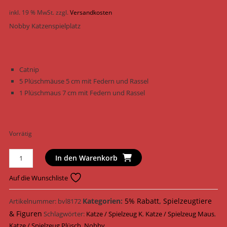
inkl. 19 % MwSt.
zzgl.
Versandkosten
Nobby Katzenspielplatz
Catnip
5 Plüschmäuse 5 cm mit Federn und Rassel
1 Plüschmaus 7 cm mit Federn und Rassel
Vorrätig
Nobby
In den Warenkorb
Katzenspielzeug
Katzenspielplatz
Auf die Wunschliste
Plüsch
ø
Kategorien:
5% Rabatt
,
Spielzeugtiere
Artikelnummer:
bvl8172
19
& Figuren
Schlagwörter:
Katze / Spielzeug K
,
Katze / Spielzeug Maus
,
cm
Katze / Spielzeug Plüsch
,
Nobby