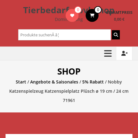
Zum
Tierbedarf – bvl-Shop
0
0
Inhalt
GESAMTPREIS
springen
Dominik Lang
0,00 €
Suchen
nach:
SHOP
Start
/
Angebote & Saisonales
/
5% Rabatt
/ Nobby
Katzenspielzeug Katzenspielplatz Plüsch ø 19 cm / 24 cm
71961