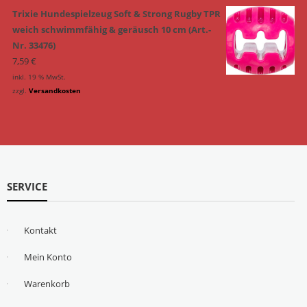
Trixie Hundespielzeug Soft & Strong Rugby TPR
weich schwimmfähig & geräusch 10 cm (Art.-
Nr. 33476)
7,59
€
inkl. 19 % MwSt.
zzgl.
Versandkosten
SERVICE
Kontakt
Mein Konto
Warenkorb